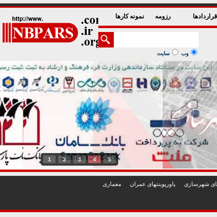
راردادها
رزومه
نمونه کارها
وب
سایت
1
2
3
4
5
تهای شهرسازی
پاورپوينتهای عمران
معماری