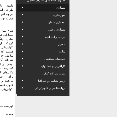
فایلهاو نقشه های اشتراک حجمی
دانلود, پ
معماری
طراحی امکا
پاویون اکولو
شهرسازی
چین ,pptx
معماری منظر
معماری داخلی
شرح متن ا
معماران. غر
مرمت و احیا ابنیه
ساحل لینگ
کوچک از 
عمران
اکولوژیکی 
سازه
هستند که 
س
تاسیسات مکانیکی
شده‌اند. آن
دیدنی در ا
کارآفرینی و خط تولید
گسترده ع
مکان‌های ا
نمونه سوالات کنکور
برای شهر
زمین شناسی و جغرافیا
می‌کنند و
عنوان نمای
روانشناسي و علوم تربيتي
اکولوژیکی ن
فهرست مط
مقدمه