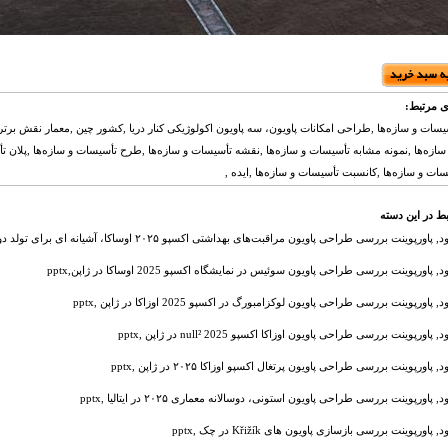
ی مرتبط:
سات و سازه‌ها ,طراحی امکانات پاویون، سه پاویون اکولوژیکی کنار دریا ,کشور چین ,معمار نقش برت
ازه‌ها ,نمونه مشابه تأسیسات و سازه‌ها ,نقشه تأسیسات و سازه‌ها ,طرح تأسیسات و سازه‌ها ,پلان ت
سات و سازه‌ها ,کانسبت تأسیسات و سازه‌ها ,ایده ,
ط در این دسته
 پاورپوینت بررسی طراحی پاویون مراقبت‌های بهداشتی اکسپو ۲۰۲۵ اوساکا، آشیانه ای برای تولد دوباره در ژاپن ,pptx
د, پاورپوینت بررسی طراحی پاویون سوئیس در نمایشگاه اکسپو 2025 اوساکا در ژاپن,pptx
د, پاورپوینت بررسی طراحی پاویون لوکزامبورگ در اکسپو 2025 اوزاکا در ژاپن ,pptx
, پاورپوینت بررسی طراحی پاویون اوزاکا اکسپو 2025 null² در ژاپن ,pptx
د, پاورپوینت بررسی طراحی پاویون پرتغال اکسپو اوزاکا ۲۰۲۵ در ژاپن ,pptx
د, پاورپوینت بررسی طراحی پاویون استونی، دوسالانه معماری ۲۰۲۵ در ایتالیا ,pptx
, پاورپوینت بررسی بازسازی پاویون های Křižík در چک ,pptx