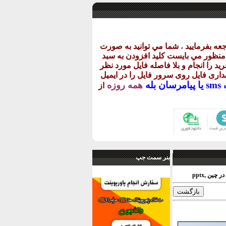
عه بفرماييد
،
شما مي توانيد به صورت
ن منظور مي بايست کليد افزودن به سبد
يد را انجام و بلا فاصله فايل مورد نظر
گهداری فايل روی سرور فايل را در ايميل
يا
پيامرسان بله
همه روزه
از
بنر سمت جپ
ین ,pptx