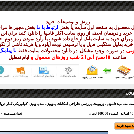
روش و توضيحات خريد
يل محصول به صفحه اول سايت يا بخش
ارتباط با ما
بخش مجوز ها مراج
ريد و درهمان لحظه از روي سايت اکثر فايلها را دانلود کنيد براي اي
 براي خريد به سايت بانک ارجاع داده شويد . با وارد نمودن رمز دوم
خر
 خريد بدليل سنگيني فايل و يا نرسيدن نوبت آپلود و يا هزينه ناشی از ن
با
پيامک sms 
ويی
در صورت وجود مشکل در دانلود
محصولات سايت فقط
10
صبح
الی21 شب
روزهاي معمول و
ساعت
ايام تعطيل
الات
دانلود, پاورپوینت بررسی طراحی امکانات پاویون، سه پاویون اکولوژیکی کنار دریا در چ
ست مطالب:
7
قیمت: 100000 تومان
تعدادمشاهده