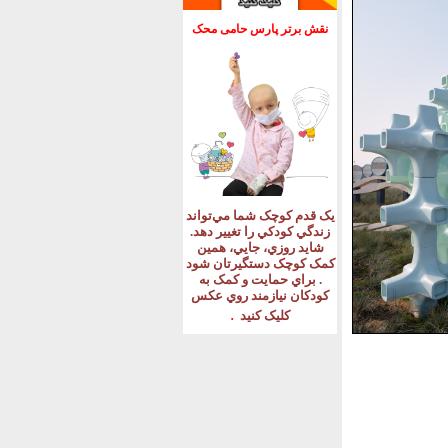
نقش برتر پارس حامی محک
يک قدم کوچک شما مي‌تواند
زندگي کودکي را تغيير دهد
.
شايد روزي، جايي، همين
کمک کوچک دستگيرتان شود
.
براي حمايت و کمک به
کودکان نيازمند روي عکس
.
کليک کنيد