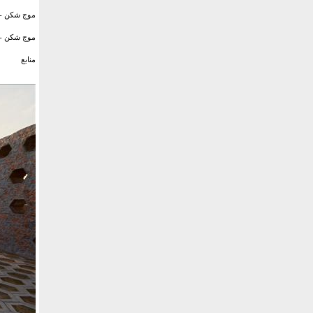
موج شکن - آ
موج شکن - ن
منابع