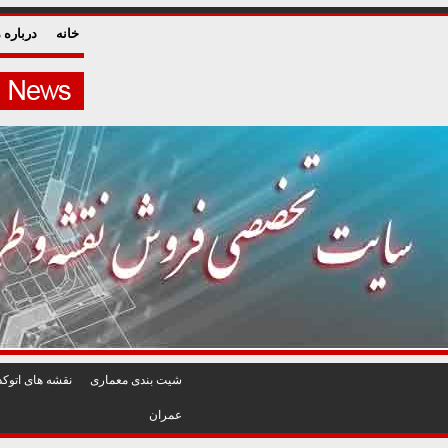
خانه
درباره م
شيت بندی معماری
نقشه های اتوکد
عمران