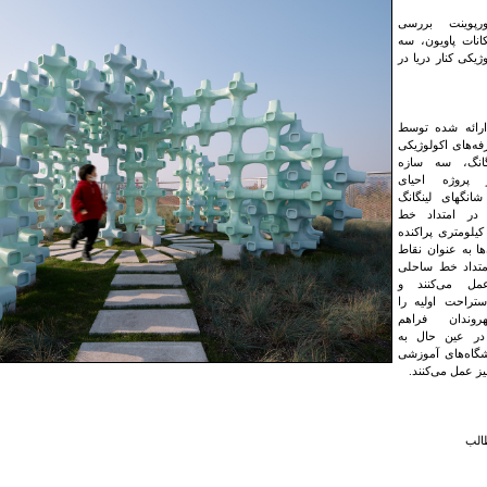
اورپوینت بررسی
نات پاویون، سه
ژیکی کنار دریا در
رائه شده توسط
فه‌های اکولوژیکی
انگ، سه سازه
پروژه احیای
شانگهای لینگانگ
در امتداد خط
احلی ۱۷ کیلومتری پراکنده
‌ها به عنوان نقاط
متداد خط ساحلی
مل می‌کنند و
ستراحت اولیه را
وندان فراهم
 در عین حال به
شگاه‌های آموزشی
یز عمل می‌کنند.
الب