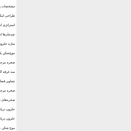
مشخصات پروژ
طراحی امکان
استراتژی اس
چیدمان‌ها ام
سازه حلزون 
موج‌شکن پلا
صخره مرجانی
سه غرفه اکو
تصاویر فضاه
صخره مرجانی
صخره‌های مر
حلزون دریای
حلزون دریای
موج شکن - س