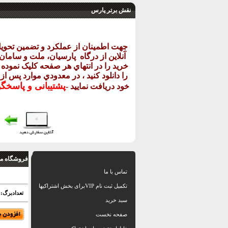
نقش برتر پارس
جهت اطمينان از عملکرد و تضمين تحو
آنلاين از درگاه
پارسيان، ملت و سامان خ
خريد را در انتهاي هر صفحه کليک نموده و
را دانلود کنيد ، در معدودي موارد پس از
پشتيبانی و پاسخگ
خود دريافت نماييد
-
فروشگاه مق
تماس با ما
تکمیل ثبت نام VIPبرای بخش اشتراکیها
تعدادبرگ: 15 اسلاید بهمراه نقشه و تصاوی
سبد خرید
صفحه نخست