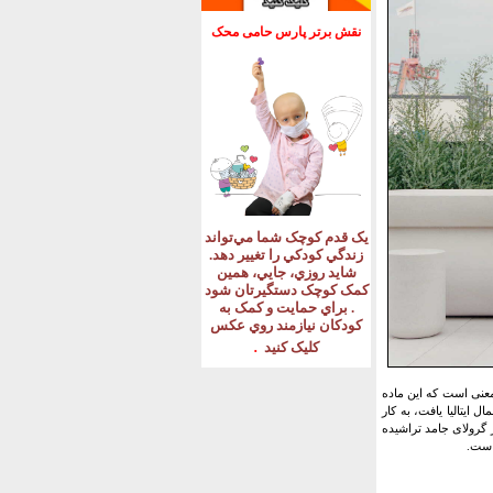
نقش برتر پارس حامی محک
يک قدم کوچک شما مي‌تواند
زندگي کودکي را تغيير دهد
.
شايد روزي، جايي، همين
کمک کوچک دستگيرتان شود
.
براي حمايت و کمک به
کودکان نيازمند روي عکس
.
کليک کنيد
معنی است که این ماده
 ایتالیا یافت، به کار
است. یکی از نمونه‌های قابل توجه در ویچنزا، نرده‌های متمایز پل سن میشل است که در سال ۱۶۲۱ از گرولای جامد تراشیده