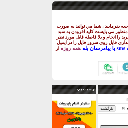
عه بفرماييد
،
شما مي توانيد به صورت
ن منظور مي بايست کليد افزودن به سبد
يد را انجام و بلا فاصله فايل مورد نظر
گهداری فايل روی سرور فايل را در ايميل
يا
پيامرسان بله
همه روزه
از
بنر سمت جپ
10