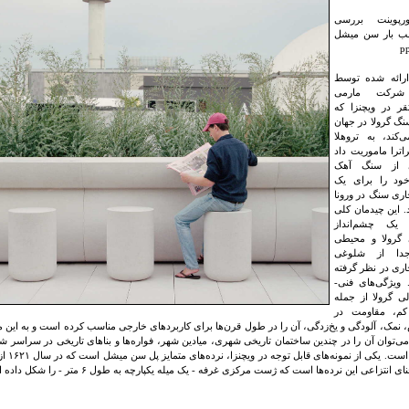
اورپوینت بررسی
 بار سن میشل
رائه شده توسط
 شرکت مارمی
قر در ویچنزا که
نگ گرولا در جهان
ی‌کند، به تروهلا
راترا ماموریت داد
ی از سنگ آهک
د را برای یک
اری سنگ در ورونا
. این چیدمان کلی
یک چشم‌انداز
ی گرولا و محیطی
دا از شلوغی
اری در نظر گرفته
ویژگی‌های فنی-
لی گرولا از جمله
م، مقاومت در
 نمک، آلودگی و یخ‌زدگی، آن را در طول قرن‌ها برای کاربردهای خارجی مناسب کرده است و به این 
می‌توان آن را در چندین ساختمان تاریخی شهری، میادین شهر، فواره‌ها و بناهای تاریخی در سراسر شمال
گرفته شده 
ی انتزاعی این نرده‌ها است که ژست مرکزی غرفه - یک میله یکپارچه به طول ۶ متر - را شکل داده است.