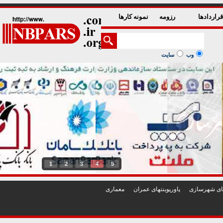
راردادها
رزومه
نمونه کارها
وب
سایت
1
2
3
4
5
تهای شهرسازی
پاورپوينتهای عمران
معماری