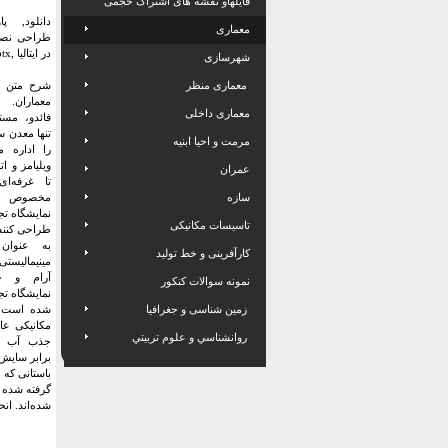
فایلهاو نقشه های اشتراک حجمی
دانلود, پ
معماری
طراحی نصب
در ایتالیا ,pptx
شهرسازی
معماری منظر
شرح متن ا
معماران.
معماری داخلی
فائدو، مست
تنها معدن س
مرمت و احیا ابنیه
را اداره م
ویلیامز و ات
عمران
تا غرفه‌ا
سازه
مخصوص خو
نمایشگاه تج
تاسیسات مکانیکی
طراحی کنند
به عنوان 
کارآفرینی و خط تولید
مینیمالیست
آرام و ج
نمونه سوالات کنکور
نمایشگاه تج
زمین شناسی و جغرافیا
شده است. 
مکانیکی عا
روانشناسي و علوم تربيتي
جذب آب ک
برابر سایش،
باستانی که 
شده‌اند. انحنا