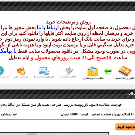
روش و توضيحات خريد
يل محصول به صفحه اول سايت يا بخش
ارتباط با ما
بخش مجوز ها مراج
ريد و درهمان لحظه از روي سايت اکثر فايلها را دانلود کنيد براي اي
 براي خريد به سايت بانک ارجاع داده شويد . با وارد نمودن رمز دوم
خر
 خريد بدليل سنگيني فايل و يا نرسيدن نوبت آپلود و يا هزينه ناشی از ن
با
پيامک sms 
ويی
در صورت وجود مشکل در دانلود
محصولات سايت فقط
10
صبح
الی21 شب
روزهاي معمول و
ساعت
ايام تعطيل
الات
دانلود, پاورپوینت بررسی طراحی نصب بار سن میشل در ایتالیا ,pptx
فهرست مطالب:
ر
قیمت: 80000 تومان
تعدادمشاهده