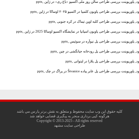
ود, پاورپوینت بررسی طراحی سالن روز ملی اکسپو «باغ ری» در ژاپن ,pptx
, پاورپوینت بررسی طراحی پاویون کلمبیا در اکسپو ۲۰۲۵ اوساکا در ژاپن ,pptx
ود, پاورپوینت بررسی طراحی کلبه اوپن تیماک در کره جنوبی ,pptx
د, پاورپوینت بررسی طراحی پاویون اسپانیا در نمایشگاه اکسپو اوساکا 2025 در ژاپن ,pptx
ود, پاورپوینت بررسی طراحی پل نیوآره در سوئیس ,pptx
ود, پاورپوینت بررسی طراحی پل رودخانه جیانگشی در چین ,pptx
د, پاورپوینت بررسی طراحی پل پلازا در لیتوانی ,pptx
, پاورپوینت بررسی طراحی پل عابر پیاده Štvanice در پراگ در چک ,pptx
کليه حقوق اين وب سايت محفوظ و متعلق به نقش برتر پارس مي باشد
هرگونه کپی برداری منجر به پیگیری قضایی خواهد شد
Copyright © 2013-2025 - All rights reserved
طراحی سایت مشهد