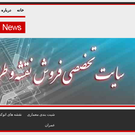
خانه
درباره م
شيت بندی معماری
نقشه های اتوکد
عمران