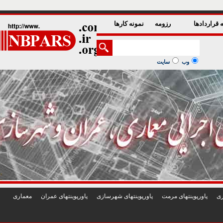
1
2
3
4
5