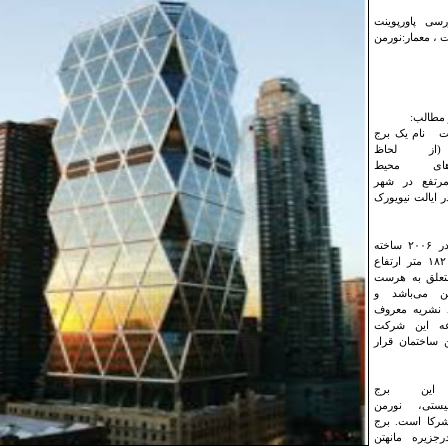
رسی پاورپوینت
، معمار:نورمن
مطالب:
ت نام یک برج
از لحاظ
ردهای محیط
رتفع در شهر
ر ایالت نیویورک
این برج در ۲۰۰۶ ساخته
گردید، و ۱۸۲ متر ارتفاع
متعلق به هرست
شن می‌باشد و
د نشریه معروف
عه این شرکت
ن ساختمان قرار
 این برج
نیستی، نورمن
شرکا است. برج
جزیره مانهتن