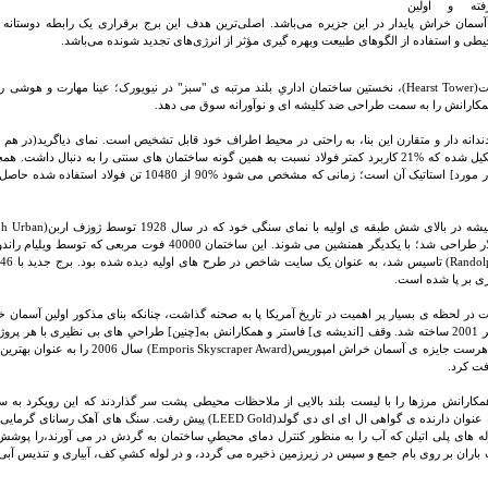
فته و اولین
سمان خراش پایدار در این جزیره می‌باشد. اصلی‌ترین هدف این برج برقراری یک رابطه دوستانه ب
ی و استفاده از الگوهای طبیعت وبهره گیری مؤثر از انرژی‌های تجدید شونده می‌باشد.
برج هرست(Hearst Tower)، نخستین ساختمان اداریِ بلند مرتبه ی "سبز" در نیویورک؛ عینا مهارت و هوش
مکارانش را به سمت طراحی ضد کلیشه ای و نوآورانه سوق می دهد.
دندانه دار و متقارن این بنا، به راحتی در محیط اطراف خود قابل تشخیص است. نمای دیاگرید(در هم تن
مثلثیِ تشکیل شده که %21 کاربرد کمتر فولاد نسبت به همین گونه ساختمان های سنتی را به دنبال داشت. 
این بنا، [در مورد] استاتیک آن است؛ زمانی که مشخص می شود %90 از 10480
ی بر پا شده است.
در لحظه ی بسیار پر اهمیت در تاریخ آمریکا پا به صحنه گذاشت، چنانکه بنای مذکور اولین آسمان 
11 سپتامبر 2001 ساخته شد. وقف [اندیشه ی] فاستر و همکارانش به[چنین] طراحیِ های بی نظیری با هر پ
اینکه برج هرست جایزه ی آسمان خراش امپوریس(craper Award
فت کرد.
مکارانش مرزها را با لیست بلند بالایی از ملاحظات محیطی پشت سر گذاردند که این رویکرد به 
هرست به عنوان دارنده ی گواهی ال ای ای دی گولد(LEED Gold) پیش رفت. سنگ های 
له های پلی اتیلن که آب را به منظور کنترل دمای محیطیِ ساختمان به گردش در می آورند،را پوشش
ب باران بر روی بام جمع و سپس در زیرزمین ذخیره می گردد، و در لوله کشیِ کف، آبیاری و تندیس آبی