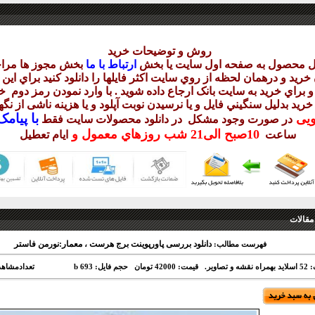
روش و توضيحات خريد
يل محصول به صفحه اول سايت يا بخش
ارتباط با ما
بخش مجوز ها مراج
ريد و درهمان لحظه از روي سايت اکثر فايلها را دانلود کنيد براي اي
 براي خريد به سايت بانک ارجاع داده شويد . با وارد نمودن رمز دوم
خر
 خريد بدليل سنگيني فايل و يا نرسيدن نوبت آپلود و يا هزينه ناشی از ن
با
پيامک sms 
ويی
در صورت وجود مشکل در دانلود
محصولات سايت فقط
10
صبح
الی21 شب
روزهاي معمول و
ساعت
ايام تعطيل
مقالات
دانلود بررسی پاورپوینت برج هرست ، معمار:نورمن فاستر
فهرست مطالب:
 تصاویر.
قیمت: 42000 تومان
حجم فایل: 693 b
تعدادمشاهد