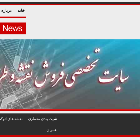
خانه
درباره م
شيت بندی معماری
نقشه های اتوکد
عمران