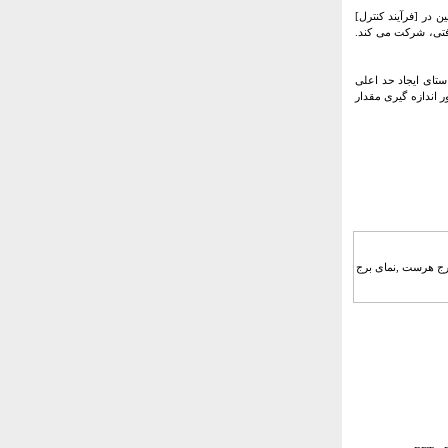
در [فرآیند کنترل]
فتی، شرکت می کند.
ستای ایجاد حد اعلی
 اندازه گیری مقدار
 برج هرست ,نمای برج