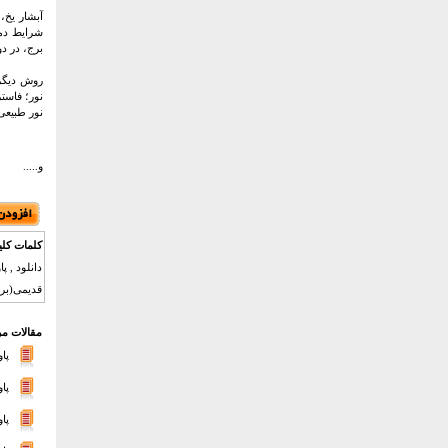
آبشار یخ،
شرایط دما
برج، در د
روش دیگر 
نور؛ فاست
نور طبیعی 
و.....
کلمات کلی
دانلود , پ
قدیمی(برج
مقالات مر
پاور
پا
پا