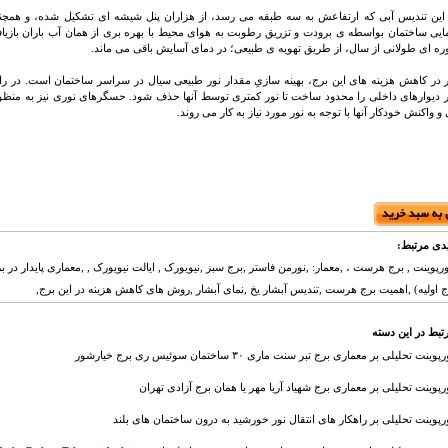
 این تندیس آبی که ارتفاعش به سه طبقه می رسد، از هزاران پنل شیشه ای تشکیل شده، و همچنین 
یی ساختمان بواسطه ی برودت و تزریق رطوبت به هوای محیط با بهره بری از همان آب باران بازیا
وره ای طولانی از سال، از طریق تهویه ی طبیعی؛ در دمای آسایش باقی می ماند.
در کاهش هزینه های این برج، بهینه سازیِ مقدار نور طبیعی سیال در سراسر ساختمان است. در را
ر دیوارهای داخلی را محدود ساخت تا نور کمتری توسط آنها حذف شود. حسگرهای نوری نیز به منظور
و واکنش خودکار آنها با توجه به نور مورد نیاز به کار می روند.
دی مرتبط:
اورپوینت , برج هرست ، ,معمار: ,نورمن فاستر ,برج سبز ,نیویورک , ایالت نیویورک , ,معماری پایدار در
 اولیه) ,اهمیت برج هرست ,تندیس آبشار یخ ,نمای آبشار ,روش های کاهش هزینه در این برج,
تبط در این دسته
پوینت تحلیلی بر معماری برج تبر سنت ماری ۳۰ ساختمان سوئیس ری برج خیارشور
ورپوینت تحلیلی بر معماری برج شهیاد آریا مهر یا همان برج آزادی تهران
ورپوینت تحلیلی بر راهکار های انتقال نور خورشید به درون ساختمان های بلند