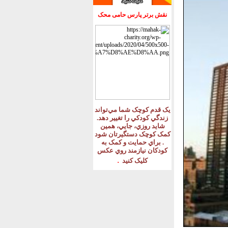
نقش برتر پارس حامی محک
يک قدم کوچک شما مي‌تواند
زندگي کودکي را تغيير دهد
.
شايد روزي، جايي، همين
کمک کوچک دستگيرتان شود
.
براي حمايت و کمک به
کودکان نيازمند روي عکس
.
کليک کنيد