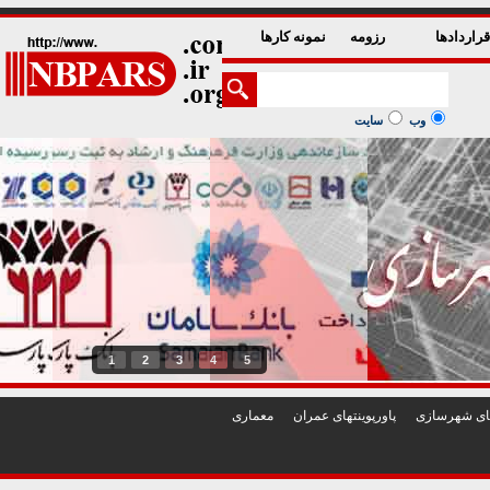
راردادها
رزومه
نمونه کارها
وب
سایت
1
2
3
4
5
تهای شهرسازی
پاورپوينتهای عمران
معماری