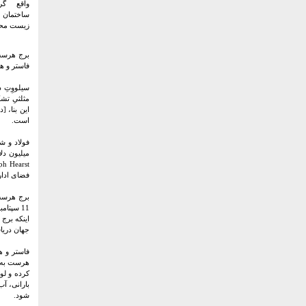
واقع گر
ساختمان آ
زیست محیط
فاستر و ه
سیلووِتِ 
است.
فضای ادار
برج هرست 
جهان دریا
فاستر و ه
کرده و لو
بارانی، آ
شود.