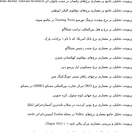
پوینت تحلیلی جامع بر معماری برج‌های رقصان در سنت پائولی اثر BRT - Bothe Richter Teherani Architects
ورپوینت تحلیلی جامع بر معماری برج‌های دوقلوی البَحُر ابوظبی
پوینت تحلیلی بر برج پیچنده ترنینگ تورسو Turning Torso در مالمو سوئد
ورپوینت تحلیلی بر برج و هتل بین‌المللی ترامپ شیکاگو
رپوینت تحلیلی بر معماری برج بانک آمریکا، که با نام ۱ برایانت پارک
ورپوینت تحلیلی بر معماری برج سنت رجیس شیکاگو
ورپوینت تحلیلی بر معماری برج‌های دوقلوی کهکشانی شنژن
ورپوینت تحلیلی بر معماری برج مسکونی ایل پریمو دبی
ورپوینت تحلیلی بر معماری برجهای رافلز سیتی چونگ‌کینگ چین
وینت تحلیلی بر معماری برج OKO مرکز تجارت بین‌المللی مسکو (MIBC) در مسکو
ورپوینت تحلیلی بر معماری برج جهانی لوته سئول، کره جنوبی
ورپوینت تحلیلی بر معماری برج یونی کردیت در میلان بلندترین آسمان‌خراش ایتالیا
پوینت تحلیل جامع معماری برج‌های Valley در محلهٔ Zuidas آمستردام اثر mrdv
رپوینت تحلیل و بررسی معماری مرکز مالی تایپه ۱۰۱ (Taipei 101)