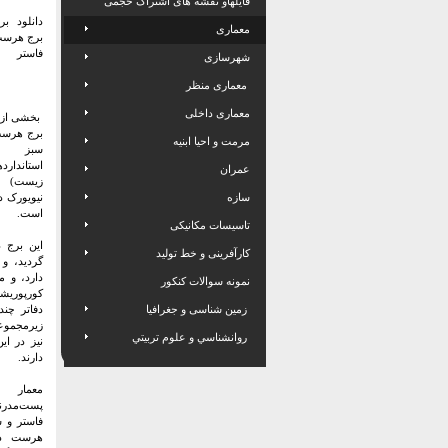
فایلهاو نقشه های اشتراک حجمی
دانلود بر
معماری
برج هرست 
فاستر
شهرسازی
معماری منظر
معماری داخلی
بخشی از 
برج هرس
مرمت و احیا ابنیه
سبز (
استاندا
عمران
زیست) م
سازه
نیویورک د
است.
تاسیسات مکانیکی
کارآفرینی و خط تولید
دارد، و 
نمونه سوالات کنکور
کورپوری
زمین شناسی و جغرافیا
دفاتر چن
زیرمجمو
روانشناسي و علوم تربيتي
نیز در ای
دارند.
معمار
پست‌مدر
فاستر و 
هرست در