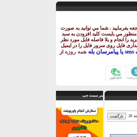
عه بفرماييد
،
شما مي توانيد به صورت
ن منظور مي بايست کليد افزودن به سبد
يد را انجام و بلا فاصله فايل مورد نظر
گهداری فايل روی سرور فايل را در ايميل
يا
پيامرسان بله
همه روزه
از
بنر سمت جپ
28
ه