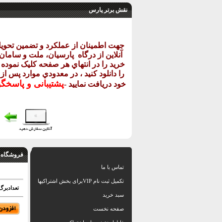
نقش برتر پارس
جهت اطمينان از عملکرد و تضمين تحو
آنلاين از درگاه
پارسيان، ملت و سامان خ
خريد را در انتهاي هر صفحه کليک نموده و
را دانلود کنيد ، در معدودي موارد پس از
پشتيبانی و پاسخگ
خود دريافت نماييد
-
فروشگاه 
تماس با ما
تکمیل ثبت نام VIPبرای بخش اشتراکیها
تعدادبرگ: 52 اسلاید بهمراه نقشه و
سبد خرید
صفحه نخست