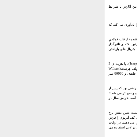
ین آثارش با شرایط
ی را یادآوری می کند که
یده) از قاب فولادیِ
همچنین نکته ی تاثیرگذار
 تن فولاد استفاده شده حاصل متریال های بازیافتی
فولاد و شیشه در بالای شش طبقه ی اولیه با نمای سنگی خود که در سال 1928 توسط ژوزف اربن(Joseph Urban)، با هزینه ی 2
میلیون دلار طراحی شد؛ با یکدیگر همنشین می شوند. این ساختمان 40000 فوت مربعی که توسط ویلیام راندولف هِرست(William
Randolph Hearst) تاسیس شد، به عنوان یک سایت شاخص در طرح های اولیه دیده شده بود. برج جدید با 46 طبقه، و 80000 متر
خراشی بود که پس از
روژه واضح تر می شد تا
Emporis Skys) سال 2006 را به عنوان بهترین آسمانخراش سال در
سمت تعیین نقش برج
آهک رسانای گرمایی، کف آتریوم را فرش
 می دهند. در اوقات
 در لابی استفاده می