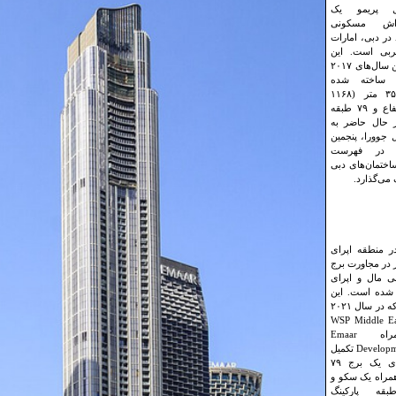
ل پریمو یک
راش مسکونی
 در دبی، امارات
ربی است. این
برج که بین سال‌های ۲۰۱۷
ا ۲۰۲۳ ساخته شده
است، ۳۵۶ متر (۱۱۶۸
فوت) ارتفاع و ۷۹ طبقه
ر حال حاضر به
 جوورا، پنجمین
ا در فهرست
ساختمان‌های دبی
 می‌گذارد.
ر منطقه اپرای
در مجاورت برج
ی مال و اپرای
 شده است. این
ساختمان که در سال ۲۰۲۱
ط WSP Middle East
به همراه Emaar
Development PJSC تکمیل
شد، دارای یک برج ۷۹
مراه یک سکو و
ه پارکینگ