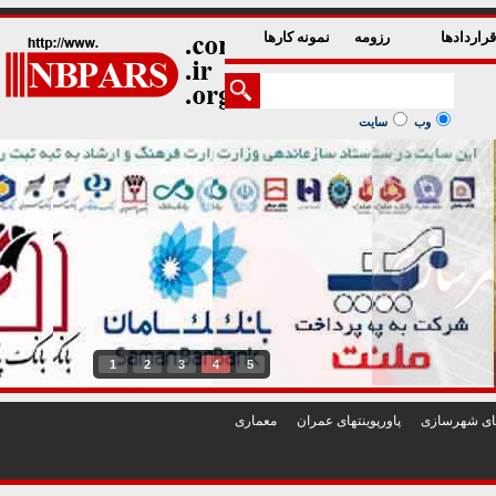
راردادها
رزومه
نمونه کارها
وب
سایت
1
2
3
4
5
تهای شهرسازی
پاورپوينتهای عمران
معماری