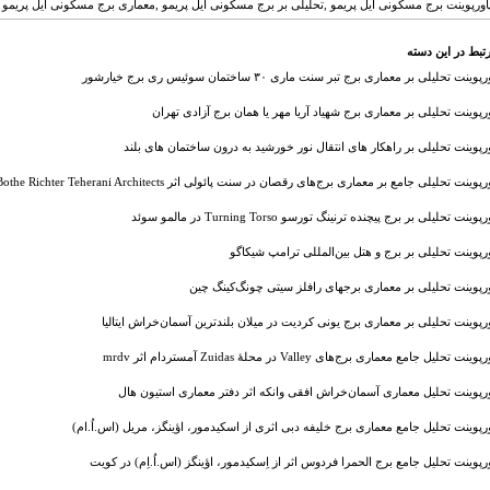
اورپوینت برج مسکونی ایل پریمو ,تحلیلی بر برج مسکونی ایل پریمو ,معماری برج مسکونی ایل پریمو 
تبط در این دسته
پوینت تحلیلی بر معماری برج تبر سنت ماری ۳۰ ساختمان سوئیس ری برج خیارشور
ورپوینت تحلیلی بر معماری برج شهیاد آریا مهر یا همان برج آزادی تهران
ورپوینت تحلیلی بر راهکار های انتقال نور خورشید به درون ساختمان های بلند
پوینت تحلیلی جامع بر معماری برج‌های رقصان در سنت پائولی اثر BRT - Bothe Richter Teherani Architects
پوینت تحلیلی بر برج پیچنده ترنینگ تورسو Turning Torso در مالمو سوئد
ورپوینت تحلیلی بر برج و هتل بین‌المللی ترامپ شیکاگو
ورپوینت تحلیلی بر معماری برجهای رافلز سیتی چونگ‌کینگ چین
ورپوینت تحلیلی بر معماری برج یونی کردیت در میلان بلندترین آسمان‌خراش ایتالیا
پوینت تحلیل جامع معماری برج‌های Valley در محلهٔ Zuidas آمستردام اثر mrdv
ورپوینت تحلیل معماری آسمان‌خراش افقی وانکه اثر دفتر معماری استیون هال
ورپوینت تحلیل جامع معماری برج خلیفه دبی اثری از اسکیدمور، اؤینگز، مریل (اس.اُ.ام)
ورپوینت تحلیل جامع برج الحمرا فردوس اثر از اِسکیدمور، اؤینگز (اس.اُ.اِم) در کویت