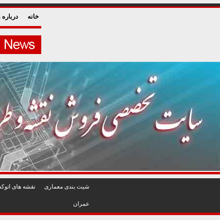
خانه
درباره م
شيت بندی معماری
نقشه های اتوکد
عمران