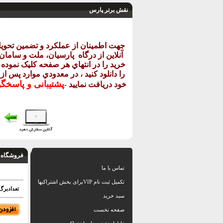
نقش برتر پارس
جهت اطمينان از عملکرد و تضمين تحو
آنلاين از درگاه
پارسيان، ملت و سامان خ
خريد را در انتهاي هر صفحه کليک نموده و
را دانلود کنيد ، در معدودي موارد پس از
پشتيبانی و پاسخگ
خود دريافت نماييد
-
فروشگاه 
تماس با ما
تکمیل ثبت نام VIPبرای بخش اشتراکیها
تعدادبرگ: 32 اسل
سبد خرید
صفحه نخست