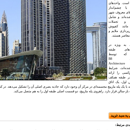
 است. واحدهای
با چشم‌انداز
های معروف شهر
ه‌اند و شامل
ا و تجملات
مانند کفپوش
پردازی ملایم و
 معاصر هستند.
، به ویژه در
س‌های طبقه
 که توسط
استودیوی B8
Architectur
ه‌اند، شرایط
کسی را ارائه
در طبقه همکف
 اول، یک اتاق
د با یک پله مارپیچ مجسمه‌ای در مرکز آن وجود دارد که جاذبه بصری اصلی آن را تشکیل می‌دهد. در کنا
ار-سالن قرار دارد. راهروی پله مارپیچ، دو قسمت اصلی طبقه اول را به هم متصل می‌کند.
دی مرتبط: