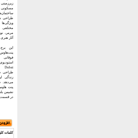
زیرزمینی
مسکونی 
ساختمان‌
طراحی شد
ویژگی‌ه
مختلفی 
مرمر، نور
آثار هنری
این برج
پنت‌هاو
فوقانی
e Dubai
طراحی شد
زندگی لو
می‌دهد. 
پنت هاوس
نشیمن بلن
در قسمت ب
کلمات کلی