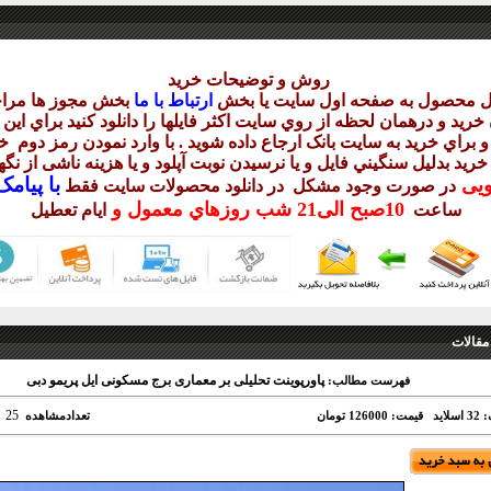
روش و توضيحات خريد
يل محصول به صفحه اول سايت يا بخش
ارتباط با ما
بخش مجوز ها مراج
ريد و درهمان لحظه از روي سايت اکثر فايلها را دانلود کنيد براي اي
 براي خريد به سايت بانک ارجاع داده شويد . با وارد نمودن رمز دوم
خر
 خريد بدليل سنگيني فايل و يا نرسيدن نوبت آپلود و يا هزينه ناشی از ن
با
پيامک sms 
ويی
در صورت وجود مشکل در دانلود
محصولات سايت فقط
10
صبح
الی21 شب
روزهاي معمول و
ساعت
ايام تعطيل
مقالات
پاورپوینت تحلیلی بر معماری برج مسکونی ایل پریمو دبی
فهرست مطالب:
25
اید
قیمت: 126000 تومان
تعدادمشاهده