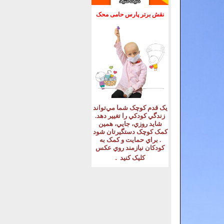
نقش برتر پارس حامی محک
يک قدم کوچک شما مي‌تواند
زندگي کودکي را تغيير دهد
.
شايد روزي، جايي، همين
کمک کوچک دستگيرتان شود
.
براي حمايت و کمک به
کودکان نيازمند روي عکس
.
کليک کنيد