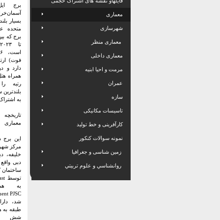
فایلهاو نقشه های اشتراک حجمی
برج ای
آسمان‌خ
معماری
بسیار بلند
شهرسازی
متحده ع
معماری منظر
ت
معماری داخلی
دارد و د
مرمت و احیا ابنیه
همراه هتل
عمران
رتبه ر
بلندترین 
سازه
به اشتراک
تاسیسات مکانیکی
تاریخچه
معماری
کارآفرینی و خط تولید
نمونه سوالات کنکور
این برج د
مرکز شهر 
زمین شناسی و جغرافیا
خلیفه، دب
دبی واقع
روانشناسي و علوم تربيتي
توس
طبقه به ه
شش طبق