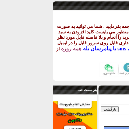
عه بفرماييد
،
شما مي توانيد به صورت
ن منظور مي بايست کليد افزودن به سبد
يد را انجام و بلا فاصله فايل مورد نظر
گهداری فايل روی سرور فايل را در ايميل
يا
پيامرسان بله
همه روزه
از
بنر سمت جپ