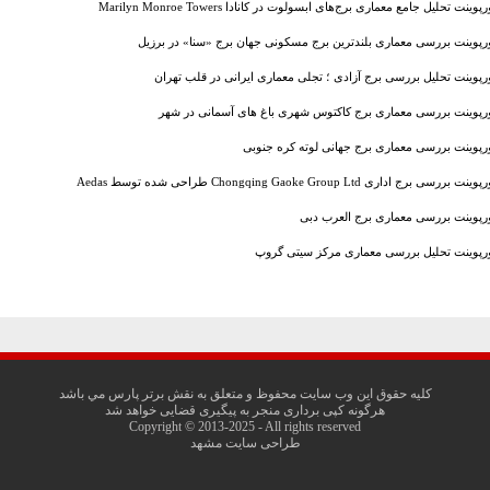
رپوینت تحلیل جامع معماری برج‌های ابسولوت در کانادا Marilyn Monroe Towers
ورپوینت بررسی معماری بلندترین برج مسکونی جهان برج «سنا» در برزیل
ورپوینت تحلیل بررسی برج آزادی ؛ تجلی معماری ایرانی در قلب تهران
ورپوینت بررسی معماری برج کاکتوس شهری باغ های آسمانی در شهر
ورپوینت بررسی معماری برج جهانی لوته کره جنوبی
ینت بررسی برج اداری Chongqing Gaoke Group Ltd طراحی شده توسط Aedas
ورپوینت بررسی معماری برج العرب دبی
ورپوینت تحلیل بررسی معماری مرکز سیتی گروپ
کليه حقوق اين وب سايت محفوظ و متعلق به نقش برتر پارس مي باشد
هرگونه کپی برداری منجر به پیگیری قضایی خواهد شد
Copyright © 2013-2025 - All rights reserved
طراحی سایت مشهد