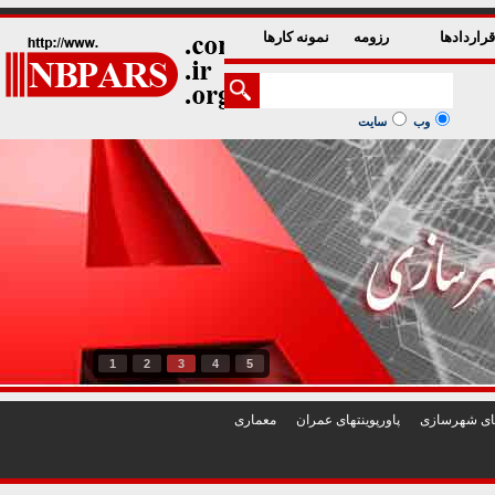
راردادها
رزومه
نمونه کارها
وب
سایت
1
2
3
4
5
تهای شهرسازی
پاورپوينتهای عمران
معماری