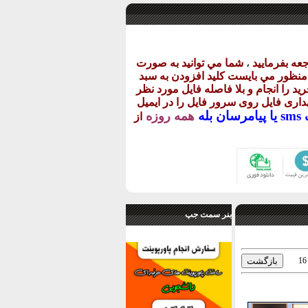
عه بفرماييد
،
شما مي توانيد به صورت
ن منظور مي بايست کليد افزودن به سبد
يد را انجام و بلا فاصله فايل مورد نظر
گهداری فايل روی سرور فايل را در ايميل
يا
پيامرسان بله
همه روزه
از
بنر سمت جپ
16