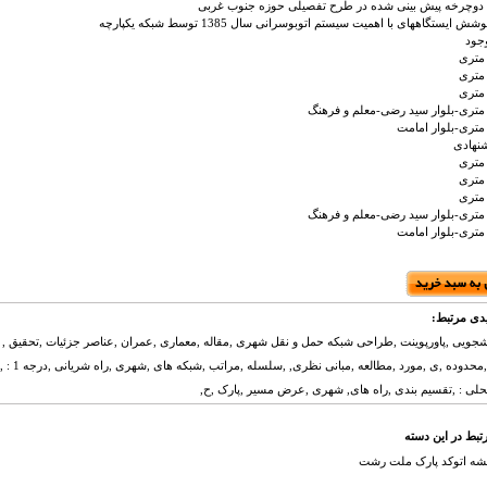
دوچرخه پیش بینی شده در طرح تفصیلی حوزه جنوب غربی
ایستگاههای با اهمیت سیستم اتوبوسرانی سال 1385 توسط شبکه یکپارچه
جود
نهادی
دی مرتبط:
شجویی ,پاورپوینت ,طراحی شبکه حمل و نقل شهری ,مقاله ,معماری ,عمران ,عناصر جزئیات ,تحقیق , ر
محلی : ,تقسیم بندی ,راه های, شهری ,عرض مسیر ,پارک ,ح,
تبط در این دسته
شه اتوکد پارک ملت رشت