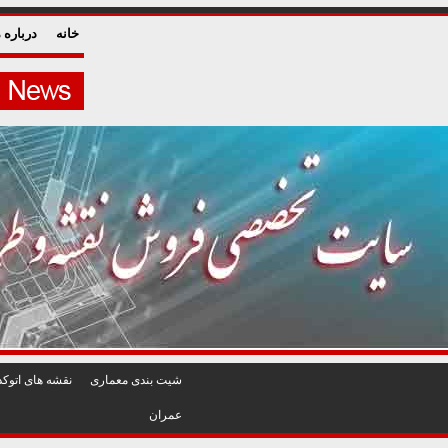
خانه
درباره م
شيت بندی معماری
نقشه های اتوکد
عمران