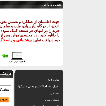
نقش برتر پارس
جهت اطمينان از عملکرد و تضمين تحو
آنلاين از درگاه
پارسيان، ملت و سامان خ
خريد را در انتهاي هر صفحه کليک نموده و
را دانلود کنيد ، در معدودي موارد پس از
پشتيبانی و پاسخگ
خود دريافت نماييد
-
فروشگاه 
تماس با ما
تکمیل ثبت نام VIPبرای بخش اشتراکیها
تعدادبرگ: 32 اس
سبد خرید
صفحه نخست