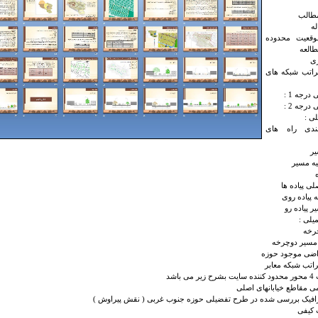
طالب
ه
وقعیت محدوده
العه
ری
اتب شبکه های
درجه 1 :
درجه 2 :
ی :
ندی راه های
ر
ه مسیر
لی پیاده ها
پیاده روی
پیاده رو
یلی :
رخه
 مسیر دوچرخه
اضی موجود حوزه
تب شبکه معابر
 باشد
ی مقاطع خیابانهای اصلی
افیک بررسی شده در طرح تفضیلی حوزه جنوب غربی ( نقش پیراوش )
کیفی