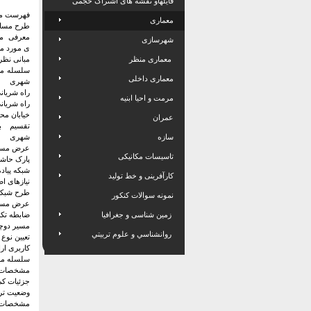
فایلهاو نقشه های اشتراک حجمی
فهرست م
معماری
طرح مسال
معرفی م
شهرسازی
ی مورد مط
معماری منظر
مبانی نظ
سلسله مر
معماری داخلی
شهری
راه شریانی 
مرمت و احیا ابنیه
راه شریانی 
خیابان محل
عمران
تقسیم ب
سازه
شهری
عرض مسی
تاسیسات مکانیکی
پارک حاشی
شبکه پیاده
کارآفرینی و خط تولید
نیازهای اص
طرح شبکه 
نمونه سوالات کنکور
عرض مسیر 
زمین شناسی و جغرافیا
ضابطه تکم
مسیر دوچ
روانشناسي و علوم تربيتي
تعیین نوع
کاربری ار
سلسله مرا
مشخصات 4 محور محدود کننده سایت بشرح زیر می
جزئیات کم
وضعیت تر
مشخصات 