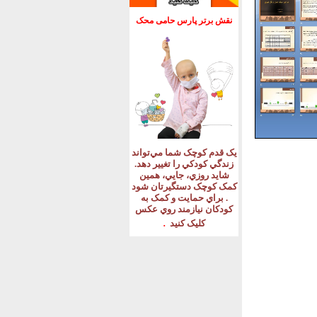
نقش برتر پارس حامی محک
يک قدم کوچک شما مي‌تواند
زندگي کودکي را تغيير دهد
.
شايد روزي، جايي، همين
کمک کوچک دستگيرتان شود
.
براي حمايت و کمک به
کودکان نيازمند روي عکس
.
کليک کنيد