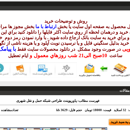
روش و توضيحات خريد
يل محصول به صفحه اول سايت يا بخش
ارتباط با ما
بخش مجوز ها مراج
ريد و درهمان لحظه از روي سايت اکثر فايلها را دانلود کنيد براي اي
 براي خريد به سايت بانک ارجاع داده شويد . با وارد نمودن رمز دوم
خر
 خريد بدليل سنگيني فايل و يا نرسيدن نوبت آپلود و يا هزينه ناشی از ن
با
پيامک sms 
ويی
در صورت وجود مشکل در دانلود
محصولات سايت فقط
10
صبح
الی21 شب
روزهاي معمول و
ساعت
ايام تعطيل
مقالات
پاورپوینت طراحی شبکه حمل و نقل شهری
فهرست مطالب:
لاید
قیمت: 18000 تومان
حجم فایل: 3629 kb
تعدادمشاهده