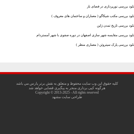
نلود بررسی نورپردازی در فضای باز
نلود بررسی مکتب شیکاگو ( معماران و ساختمان های معروف )
نلود بررسی تاریخ تمدن ژاپن
نلود بررسی مقایسه شهر سازی اصفهان در دوره صفوی با شهر آمستردام
نلود بررسی پارک سیتروئن ( معماری منظر )
کليه حقوق اين وب سايت محفوظ و متعلق به نقش برتر پارس مي باشد
هرگونه کپی برداری منجر به پیگیری قضایی خواهد شد
Copyright © 2013-2025 - All rights reserved
طراحی سایت مشهد