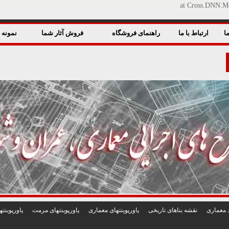
at Cross.DNN.Mo
ا
ارتباط با ما
راهنمای فروشگاه
فروش آثار شما
نمونه ق
 معماری
نقشه بناهای تاريخی
پاورپوينتهای معماری
پاورپوينتهای مرمت
پاورپوين