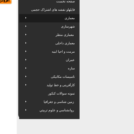
صفحه نخست
فایلهاو نقشه های اشتراک حجمی
معماری
شهرسازی
معماری منظر
معماری داخلی
مرمت و احیا ابنیه
عمران
سازه
تاسیسات مکانیکی
کارآفرینی و خط تولید
نمونه سوالات کنکور
زمین شناسی و جغرافیا
روانشناسي و علوم تربيتي