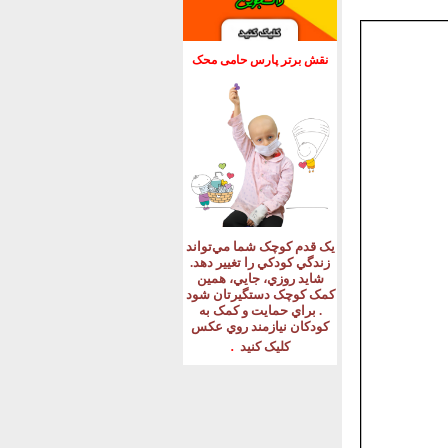
نقش برتر پارس حامی محک
يک قدم کوچک شما مي‌تواند
زندگي کودکي را تغيير دهد
.
شايد روزي، جايي، همين
کمک کوچک دستگيرتان شود
.
براي حمايت و کمک به
کودکان نيازمند روي عکس
.
کليک کنيد