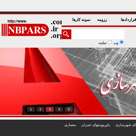
راردادها
رزومه
نمونه کارها
وب
سایت
1
2
3
4
5
تهای شهرسازی
پاورپوينتهای عمران
معماری