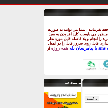
عه بفرماييد
،
شما مي توانيد به صورت
ن منظور مي بايست کليد افزودن به سبد
يد را انجام و بلا فاصله فايل مورد نظر
گهداری فايل روی سرور فايل را در ايميل
يا
پيامرسان بله
همه روزه
از
بنر سمت جپ