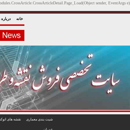
dules.CrossArticle.CrossArticleDetail.Page_Load(Object sender, EventArgs e)
خانه
درباره م
شيت بندی معماری
نقشه های اتوکد
عمران