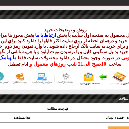
روش و توضيحات خريد
يل محصول به صفحه اول سايت يا بخش
ارتباط با ما
بخش مجوز ها مراج
ريد و درهمان لحظه از روي سايت اکثر فايلها را دانلود کنيد براي اي
 براي خريد به سايت بانک ارجاع داده شويد . با وارد نمودن رمز دوم
خر
 خريد بدليل سنگيني فايل و يا نرسيدن نوبت آپلود و يا هزينه ناشی از ن
با
پيامک sms 
ويی
در صورت وجود مشکل در دانلود
محصولات سايت فقط
10
صبح
الی21 شب
روزهاي معمول و
ساعت
ايام تعطيل
مقالات
فهرست مطالب:
:
قیمت: تومان
تعدادمشاهده