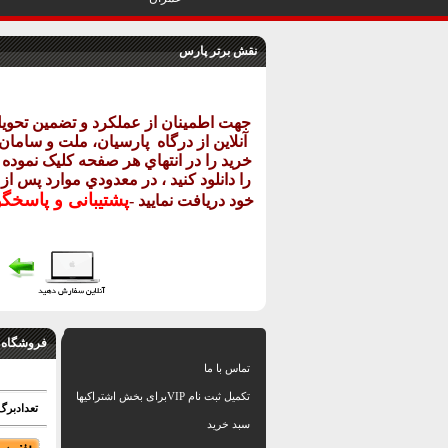
نقش برتر پارس
جهت اطمينان از عملکرد و تضمين تحو
آنلاين از درگاه
پارسيان، ملت و سامان خ
خريد را در انتهاي هر صفحه کليک نموده و
را دانلود کنيد ، در معدودي موارد پس از
پشتيبانی و پاسخگ
خود دريافت نماييد
-
فروشگاه 
تماس با ما
تکمیل ثبت نام VIPبرای بخش اشتراکیها
تعدادبرگ
سبد خرید