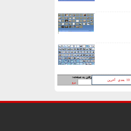
رفتن به صفحه:
10
بعدي
آخرين
برو