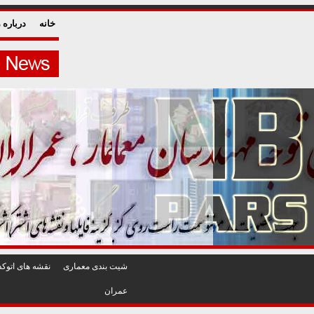
خانه
درباره م
شيت بندی معماری
نقشه های اتوکد
عمران