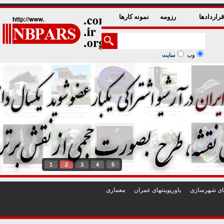
راردادها
رزومه
نمونه کارها
وب
سایت
1
2
3
4
5
تهای شهرسازی
پاورپوينتهای عمران
معماری