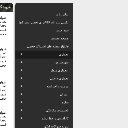
فروشگاه
تماس با ما
عنوا
تعداد
تکمیل ثبت نام VIPبرای بخش اشتراکیها
دفعات 
قیمت:24000 
سبد خرید
حجم فای
صفحه نخست
فایلهاو نقشه های اشتراک حجمی
عنوا
تعداد
معماری
دفعات 
قیمت:28000 
شهرسازی
حجم فای
معماری منظر
معماری داخلی
عنوا
تعداد
مرمت و احیا ابنیه
دفعات 
قیمت:28000 
عمران
حجم فای
سازه
تاسیسات مکانیکی
عنوا
تعداد
کارآفرینی و خط تولید
دفعات 
قیمت:6000 ت
نمونه سوالات کنکور