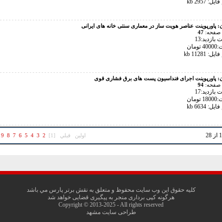
ل: 2957 kb
ن:
پاورپوینت عناصر هویت ساز در معماری سنتی خانه های ایرانی
 صفحه:
47
بازدید:13
تومان
: 11281 kb
ن:
پاورپوینت اجرای فنداسیون پست های برق فشاری قوی
 صفحه:
94
بازدید:17
تومان
ل: 6634 kb
اولين
قبلي
[1]
2
3
4
5
6
7
8
9
کليه حقوق اين وب سايت محفوظ و متعلق به نقش برتر پارس مي باشد
هرگونه کپی برداری منجر به پیگیری قضایی خواهد شد
Copyright © 2013-2025 - All rights reserved
طراحی سایت مشهد