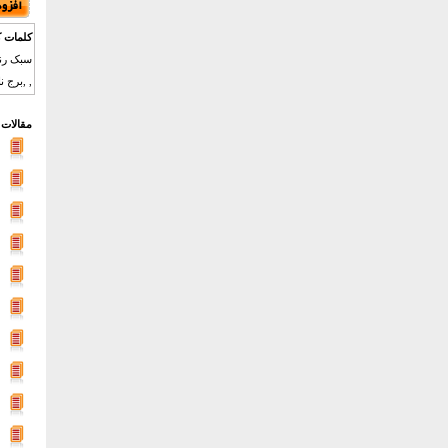
کلمات ک
سبک رنس
, ,برج ن
مقالات 