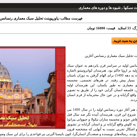
نت سبکها ، شیوه ها و دوره های معماری
پاورپوینت تحلیل سبک معماری رنسانس 
فهرست مطالب:
 اسلاید
قیمت: 16000 تومان
نت تحلیل سبک معماری رنسانس آغازین
انس اولیه در سراسر قرن پانزدهم به عنوان سبک
یه بر اروپا حاکم بود. هنرمندان کواتروسنتو (اشاره
ای کوتاه به دهه 1400) برای الهام گرفتن به دوران باستان
 بسیار پیش رفتند. در هنرهای تجسمی، مجسمه
 معماری به طور یکسان، این هنرمندان اولیه
 فلسفه انسان گرایی خود را از طریق به تصویر
اقع گرایانه و در عین حال محترمانه از فرم انسان
ردند.
مورخان هنر آغاز دوره رنسانس اولیه را در سال 1400 می
با شروع این قرن، هنرمندان آینده نگر صد سال قبل
نقاش جوتو و مجسمه سازان نیکولا و جیووانی پیزانو)
 به کاوش واقع گرایانه تر و انسان گرایانه تر تشویق
و اشکال تجربی نسبت به آنهایی که مشخصه قرون
دند. رساله‌های نویسنده و صنعت‌گر انسان‌گرا، لئون باتیستا آلبرتی نیز قواعدی را برای این سبک وضع