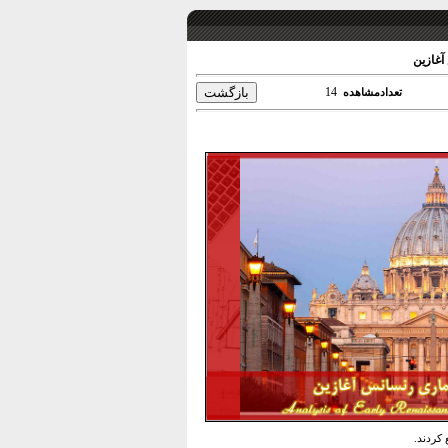
آغازین
14
تعدادمشاهده
 کردند.