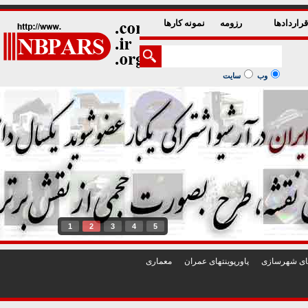
راردادها
رزومه
نمونه کارها
وب
سایت
1
2
3
4
5
تهای شهرسازی
پاورپوينتهای عمران
معماری