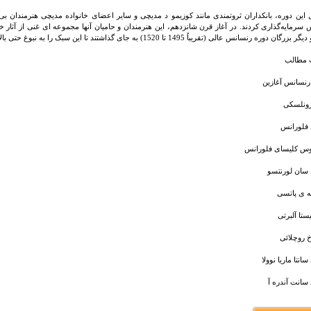
این دوره، بانکداران ثروتمندی مانند کوزیمو د مدیچی و سایر اعضای خانواده مدیچی هنرمندان ب
 سرمایه‌گذاری کردند. در آغاز قرن شانزدهم، این هنرمندان و حامیان آنها مجموعه ای غنی از آثار خود
گان دوره رنسانس عالی (تقریباً 1495 تا 1520) به جای گذاشتند تا این سبک را به نبوغ حتی بالاتر.
مطالب
نسانس آغازین
برونلسکی
 فلورانس
وس کلیسای فلورانس
سان لورنتسو
نه ی پاتسی
یستا آلبرتی
خ روچلائی
انتا ماریا نوولا
سانت آندره آ