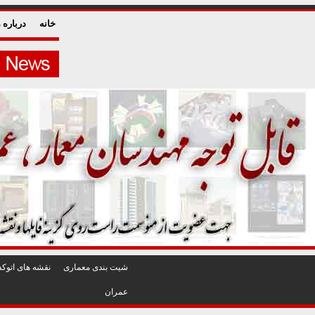
خانه
درباره م
شيت بندی معماری
نقشه های اتوکد
عمران