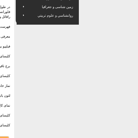
زمین شناسی و جغرافیا
در طول 
فلورانس
روانشناسي و علوم تربيتي
رافائل و دیگر بزر
فهرست 
معرفی ر
فیلیپو 
کلیسای
برج ناق
کلیسای 
نماز خا
لئون بات
نمای کا
کلیسای س
کلیسای 