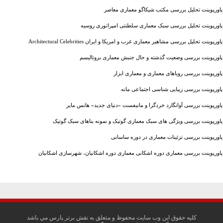
پاورپوینت تحلیل بررسی مکتب شیکاگو معماری معاصر
پاورپوینت تحلیل بررسی سبک معماری سلطنتی امپراتوری روسیه
پاورپوینت تحلیل بررسی مشاهیر معماری غرب و امریکا و ایران Architectural Celebrities
پاورپوینت بررسی وضعیت گذشته و حال جنبش معماری بروتالیسم
پاورپوینت بررسی رویاهای معماری و معماری ابزار
پاورپوینت بررسی زیبایی شناسی اجتماعی مانه
پاورپوینت بررسی آوانگارد خردگرا و مانیفست «دنیای جدید» هانس مایر
پاورپوینت بررسی ویژگی های سبک معماری گوتیک و نمونه بناهای سبک گوتیک
پاورپوینت بررسی تزئینات معماری در دوره ساسانی
پاورپوینت بررسی معماری دوره اشکانی معماری دوره اشکانیان، شهرسازی اشکانیان
کليه حقوق اين وب سايت محفوظ و متعلق به نقش برتر پارس مي باشد