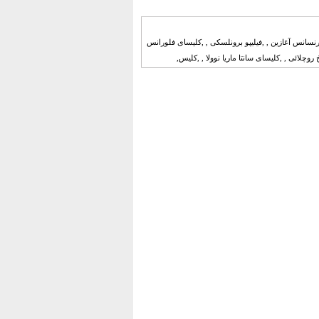
سانس آغازین , ,فیلیپو برونلسکی , ,کلیسای فلورانس
روچلائی , ,کلیسای سانتا ماریا نوولا , ,کلیس,