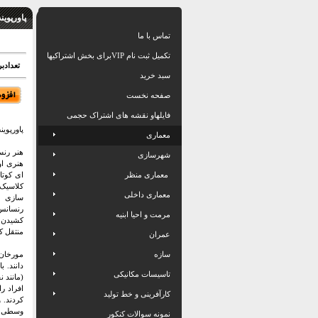
پاورپوی
تماس با ما
تکمیل ثبت نام VIPبرای بخش اشتراکیها
تعدادبرگ: 33
سبد خرید
صفحه نخست
فایلهاو نقشه های اشتراک حجمی
پاورپوی
معماری
هنر رنس
شهرسازی
هنری اول
معماری منظر
کلاسیک
معماری داخلی
سازی و
رنسانس،
مرمت و احیا ابنیه
کشیدن و
منتقل ک
عمران
سازه
دانند. 
تاسیسات مکانیکی
(مانند 
افراد را
کارآفرینی و خط تولید
کردند. 
وسطی بو
نمونه سوالات کنکور