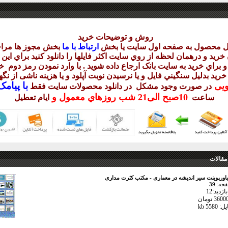
روش و توضيحات خريد
يل محصول به صفحه اول سايت يا بخش
ارتباط با ما
بخش مجوز ها مراج
ريد و درهمان لحظه از روي سايت اکثر فايلها را دانلود کنيد براي اي
 براي خريد به سايت بانک ارجاع داده شويد . با وارد نمودن رمز دوم
خر
 خريد بدليل سنگيني فايل و يا نرسيدن نوبت آپلود و يا هزينه ناشی از ن
با
پيامک sms 
ويی
در صورت وجود مشکل در دانلود
محصولات سايت فقط
10
صبح
الی21 شب
روزهاي معمول و
ساعت
ايام تعطيل
مقالات
پاورپوینت سیر اندیشه در معماری - مکتب کثرت مداری
فحه:
39
زدید:12
558 kb