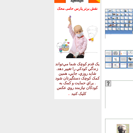
نقش برتر پارس حامی محک
يک قدم کوچک شما مي‌تواند
زندگي کودکي را تغيير دهد
.
شايد روزي، جايي، همين
کمک کوچک دستگيرتان شود
.
براي حمايت و کمک به
کودکان نيازمند روي عکس
.
کليک کنيد