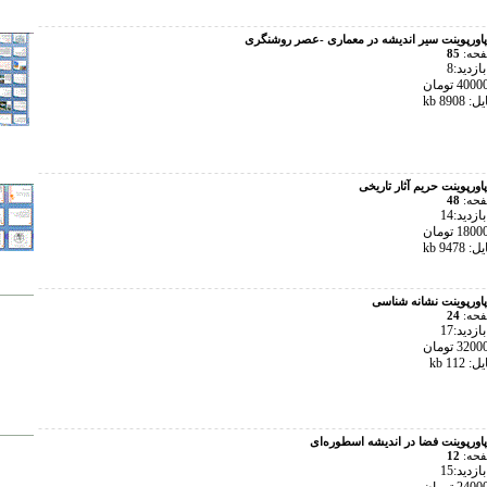
پاورپوینت سیر اندیشه در معماری -عصر روشنگری
فحه:
85
زدید:8
890 kb
پاورپوینت حریم آثار تاریخی
فحه:
48
زدید:14
947 kb
پاورپوینت نشانه شناسی
فحه:
24
زدید:17
11 kb
پاورپوینت فضا در اندیشه اسطوره‌ای
فحه:
12
زدید:15