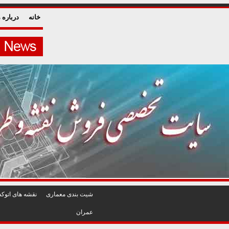
خانه
درباره م
شيت بندی معماری
نقشه های اتوکد
عمران