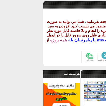
عه بفرماييد
،
شما مي توانيد به صورت
ن منظور مي بايست کليد افزودن به سبد
يد را انجام و بلا فاصله فايل مورد نظر
گهداری فايل روی سرور فايل را در ايميل
يا
پيامرسان بله
همه روزه
از
بنر سمت جپ