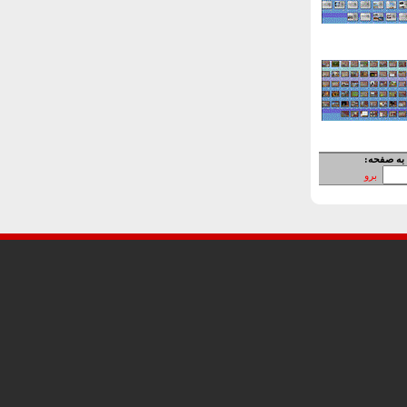
به صفحه:
برو