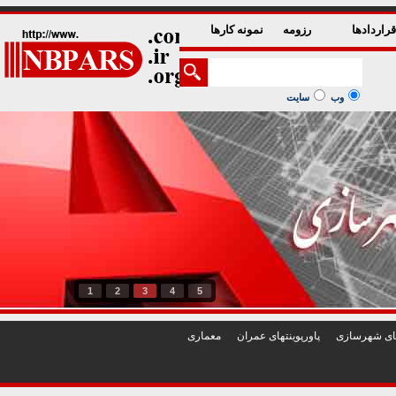
راردادها
رزومه
نمونه کارها
وب
سایت
1
2
3
4
5
تهای شهرسازی
پاورپوينتهای عمران
معماری