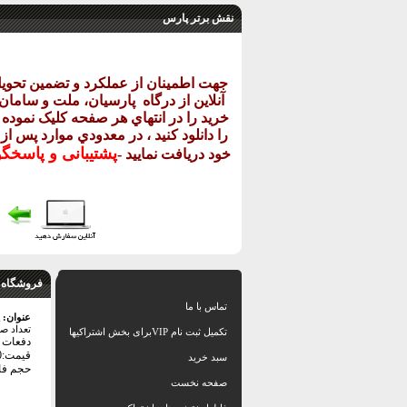
نقش برتر پارس
جهت اطمينان از عملکرد و تضمين تحو
آنلاين از درگاه
پارسيان، ملت و سامان خ
خريد را در انتهاي هر صفحه کليک نموده و
را دانلود کنيد ، در معدودي موارد پس از
پشتيبانی و پاسخگ
خود دريافت نماييد
-
فروشگاه 
تماس با ما
عنوان:
تعداد ص
تکمیل ثبت نام VIPبرای بخش اشتراکیها
دفعات با
قیمت:36000 تومان
سبد خرید
حجم فایل: 0
صفحه نخست