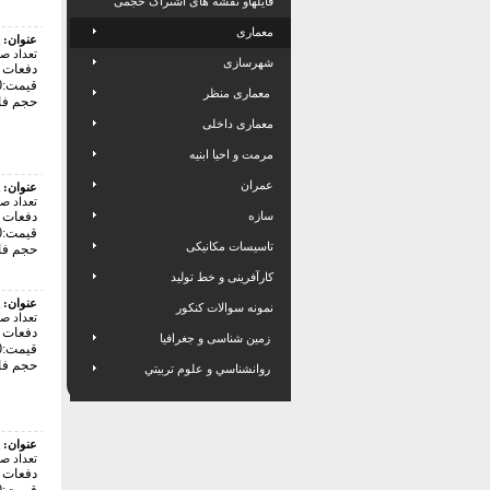
فایلهاو نقشه های اشتراک حجمی
معماری
عنوان:
تعداد ص
شهرسازی
دفعات با
قیمت:40000 تومان
معماری منظر
حجم فایل: 8
معماری داخلی
مرمت و احیا ابنیه
عمران
عنوان:
تعداد ص
سازه
دفعات با
قیمت:18000 تومان
تاسیسات مکانیکی
حجم فایل: 8
کارآفرینی و خط تولید
عنوان:
نمونه سوالات کنکور
تعداد ص
دفعات با
زمین شناسی و جغرافیا
قیمت:32000 تومان
حجم فایل: 2
روانشناسي و علوم تربيتي
عنوان:
تعداد ص
دفعات با