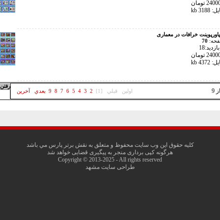
318 kb
پاورپوینت خرافات در معماری
فحه:
70
زدید:18
437 kb
رفتن 
اولين
قبلي
[1]
2
3
4
5
6
7
8
9
بعدي
آخرين
کليه حقوق اين وب سايت محفوظ و متعلق به نقش برتر پارس مي باشد
هرگونه کپی برداری منجر به پیگیری قضایی خواهد شد
Copyright © 2013-2025 - All rights reserved
طراحی سایت مشهد