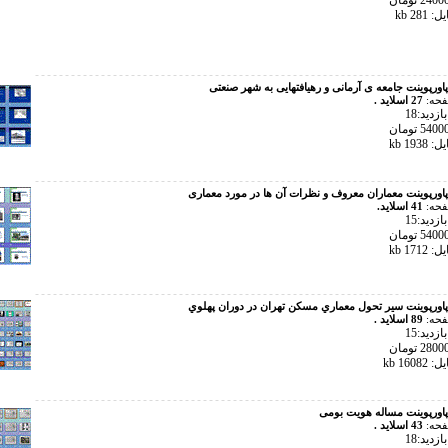
28 kb
پاورپوینت جامعه ی آرمانی و رهیافتهایی به شهر صنعتی
فحه:
27 اسلاید .
زدید:18
193 kb
پاورپوینت معماران معروف و نظرات آن ها در مورد معماری
فحه:
41 اسلاید.
زدید:15
171 kb
پاورپوینت سير تحول معماري مسكن تهران در دوران پهلوي
فحه:
89 اسلاید .
زدید:15
160 kb
پاورپوینت مساله هويت بومى
فحه:
43 اسلاید .
زدید:18