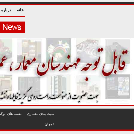
خانه
درباره م
شيت بندی معماری
نقشه های اتوکد
عمران