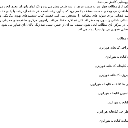
وستایی کاهش می دهد.
 اتاق مطالعه چهار متر به سمت بیرون از سه طرف پیش می رود و یک ایوان پانوراما معلق ایجاد می 
م فضایی برای سوله های مطالعه را مشخص می کند. قفسه کتاب سیستم‌های تهویه مکانیکی و رو
شناختی داخلی را بدون به خطر انداختن عملکرد حفظ می‌کند. راهروی مرکزی طاقچه‌های محیطی را
ر مرکز اتاق مطالعه ایجاد شود. سقف آینه ای از جنس استیل ضد زنگ بالای اتاق شناور می شود
ضایی عمودی بی نهایت را ایجاد می کند.
مطالب
احی کتابخانه هورایزن
کتابخانه هورایزن
تابخانه کتابخانه هورایزن
روژه کتابخانه هورایزن
ها کتابخانه کتابخانه هورایزن
سیون کتابخانه هورایزن
تابخانه هورایزن
راحی کتابخانه هورایزن
ایت کتابخانه هورایزن