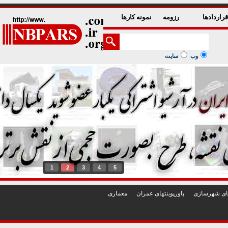
راردادها
رزومه
نمونه کارها
وب
سایت
1
2
3
4
5
تهای شهرسازی
پاورپوينتهای عمران
معماری