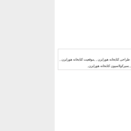
 طراحی کتابخانه هورایزن , ,موقعیت کتابخانه هورایزن ,
, ,سیرکولاسیون کتابخانه هورایزن,