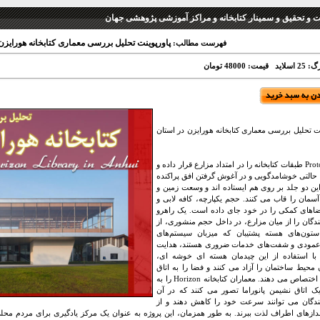
نت و تحقیق و سمینار کتابخانه و مراکز آموزشی پژوهشی جهان
پاورپوینت تحلیل بررسی معماری کتابخانه هورایزن 
فهرست مطالب:
 اسلاید
قیمت: 48000 تومان
نت تحلیل بررسی معماری کتابخانه هورایزن در استان
Protoscapes طبقات کتابخانه را در امتداد مزارع قرار داده و
 با حالتی خوشامدگویی و در آغوش گرفتن افق پراکنده
این دو جلد بر روی هم ایستاده اند و وسعت زمین و
مان را قاب می کنند. حجم یکپارچه، کافه لابی و
اهای کمکی را در خود جای داده است. یک راهرو
نندگان را از میان مزارع، در داخل حجم منشوری، از
تون‌های هسته پشتیبان که میزبان سیستم‌های
مودی و شفت‌های خدمات ضروری هستند، هدایت
 با استفاده از این چیدمان هسته ای خوشه ای،
 محیط ساختمان را آزاد می کنند و فضا را به اتاق
مطالعه اختصاص می دهند. معماران کتابخانه Horizon را به
ک اتاق نشیمن پانوراما تصور می کنند که در آن
نندگان می توانند سرعت خود را کاهش دهند و از
ازهای اطراف لذت ببرند. به طور همزمان، این پروژه به عنوان یک مرکز یادگیری برای مردم مح