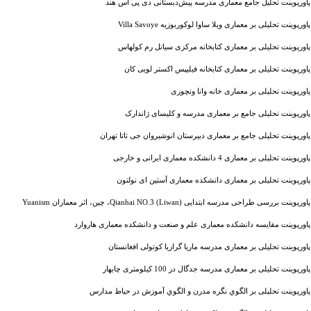
پاورپوینت تحلیل جامع معماری مدرسه پیش‌دبستانی دی پی اس هند
پاورپوینت تحلیلی بر معماری ویلا ساوا لوکوربوزیه Villa Savoye
پاورپوینت تحلیلی بر معماری کتابخانه مرکزی سیاتل رم کولهاس
پاورپوینت تحلیلی بر معماری کتابخانه فیلیپس اکستر لویی کان
پاورپوینت تحلیلی بر معماری خانه وانا ونچوری
پاورپوینت تحلیلی جامع بر معماری مدرسه و کلیسای ژاندارک
پاورپوینت تحلیلی جامع بر معماری دبیرستان انوشیروان جی تاتا تهران
پاورپوینت تحلیلی بر معماری 4 دانشکده معماری ایرانی و خارجی
پاورپوینت تحلیلی بر معماری دانشکده معماری آستین ای نولتون
پاورپوینت بررسی طراحی مدرسه ابتدایی Qianhai NO.3 (Liwan)، چین، اثر معماران Yuanism
پاورپوینت مقایسه دانشکده معماری علم و صنعت و دانشکده معماری هاروارد
پاورپوینت تحلیلی بر معماری مدرسه ماریا گرازیا کوتولی افغانستان
پاورپوینت تحلیلی بر معماری مدرسه جدگال در 100 کیلومتری چابهار
پاورپوینت تحلیلی بر الگوي نگره مدرن و الگوي آموزش در حیاط مدارس