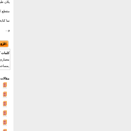
پلان طب
مقطع کت
نما کتاب
و...
کلمات ک
معماری 
,مساحت 
مقالات 