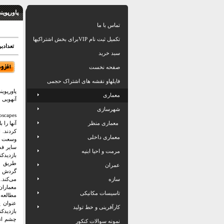
پاورپوی
تماس با ما
تکمیل ثبت نام VIPبرای بخش اشتراکیها
تعدادبرگ: 25
سبد خرید
صفحه نخست
فایلهاو نقشه های اشتراک حجمی
پاورپوی
معماری
آنهویی
شهرسازی
معماری منظر
آنها را
کردند. 
معماری داخلی
وسعت آس
سایر فض
مرمت و احیا ابنیه
بازدیدک
طریق س
عمران
گردش ع
سازه
می‌کند.
معماران
تاسیسات مکانیکی
عنوان ی
کارآفرینی و خط تولید
بازدیدک
چشم اند
نمونه سوالات کنکور