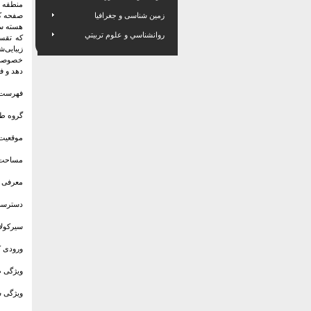
منطقه ر
زمین شناسی و جغرافیا
صفحه کف
روانشناسي و علوم تربيتي
که تقسی
زیبایی‌
خصوصی د
دهد و ف
فهرست 
گروه طر
موقعیت 
مساحت ک
معرفی پ
دسترسی 
سیرکولا
ورودی ک
ویژگی ط
ویژگی س