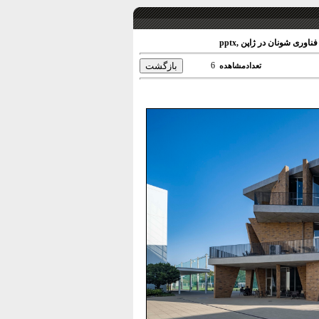
وری شونان در ژاپن ,pptx
6
تعدادمشاهده