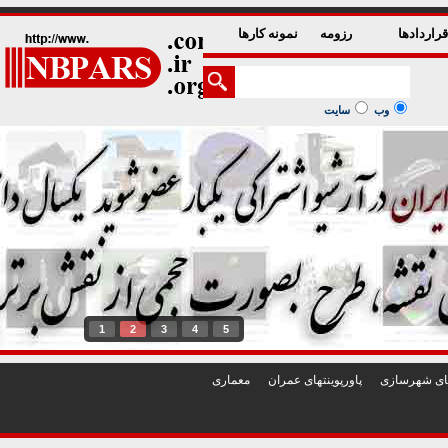
راردادها
رزومه
نمونه کارها
وب
سایت
1
2
3
4
5
تهای شهرسازی
پاورپوينتهای عمران
معماری