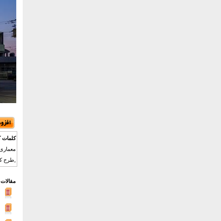
کلمات ک
معماری 
,طرح کتا
مقالات 