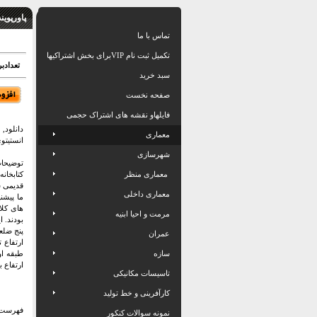
پاورپوی
تماس با ما
تکمیل ثبت نام VIPبرای بخش اشتراکیها
تعدادبرگ: 20 اسلاید بهمراه
سبد خرید
صفحه نخست
فایلهاو نقشه های اشتراک حجمی
دانلود
معماری
انستیتوی
شهرسازی
توضیحا
معماری منظر
کتابخان
قدیمی ش
معماری داخلی
ما پیشن
های کلا
مرمت و احیا ابنیه
پنج ضلع
عمران
سازه
ارتفاع ب
تاسیسات مکانیکی
کارآفرینی و خط تولید
فهرست 
نمونه سوالات کنکور