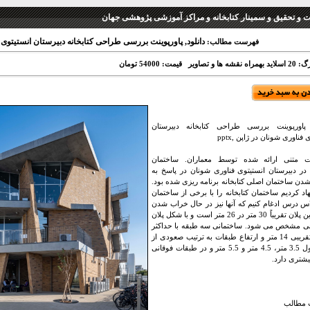
نت و تحقیق و سمینار کتابخانه و مراکز آموزشی پژوهشی جهان
دانلود, پاورپوینت بررسی طراحی کتابخانه دبیرستان انستیتوی فنا
فهرست مطالب:
 نقشه ها و تصاویر
قیمت: 54000 تومان
, پاورپوینت بررسی طراحی کتابخانه دبیرستان
 فناوری شونان در ژاپن ,pptx
ت متنی ارائه شده توسط معماران. ساختمان
ه در دبیرستان انستیتوی فناوری شونان در پاسخ به
دن ساختمان اصلی کتابخانه برنامه ریزی شده بود.
هاد کردیم ساختمان کتابخانه را با برخی از ساختمان
س درس ادغام کنیم که آنها نیز در حال خراب شدن
بودند. این پلان تقریباً 30 متر در 26 متر است و با شکل پلان
ی مشخص می شود. ساختمانی سه طبقه با حداکثر
ارتفاع تقریبی 14 متر و ارتفاع طبقات به ترتیب صعودی از
طبقه اول 3.5 متر، 4.5 متر و 5.5 متر و در طبقات فوقانی
یشتری دارد.
مطالب