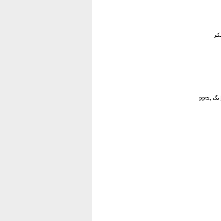
کو
,pptx