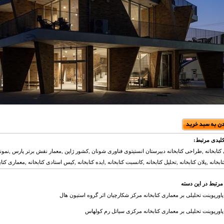
لیدی مرتبط:
کتابخانه ,طراحی کتابخانه دبیرستان انستیتوی فناوری شونان ,کشور ژاپن ,معمار نقش برتر پارس ,نمونه 
بخانه ,پلان کتابخانه ,تحلیل کتابخانه ,کانسبت کتابخانه ,ایده کتابخانه ,کیس استادی کتابخانه ,معماری کتابخ
مرتبط در این دسته
پاورپوینت تحلیلی بر معماری کتابخانه مرکز شکارچیان اثر گروه استیون هال
پاورپوینت تحلیلی بر معماری کتابخانه مرکزی سیاتل رم کولهاس