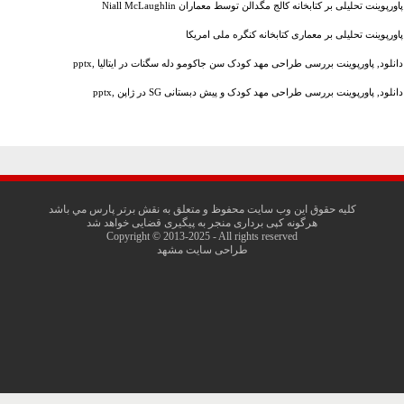
پاورپوینت تحلیلی بر کتابخانه کالج مگدالن توسط معماران Niall McLaughlin
پاورپوینت تحلیلی بر معماری کتابخانه کنگره ملی امریکا
دانلود, پاورپوینت بررسی طراحی مهد کودک سن جاکومو دله سگنات در ایتالیا ,pptx
دانلود, پاورپوینت بررسی طراحی مهد کودک و پیش دبستانی SG در ژاپن ,pptx
کليه حقوق اين وب سايت محفوظ و متعلق به نقش برتر پارس مي باشد
هرگونه کپی برداری منجر به پیگیری قضایی خواهد شد
Copyright © 2013-2025 - All rights reserved
طراحی سایت مشهد