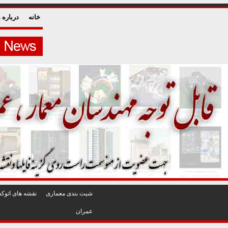
خانه
درباره م
شيت بندی معماری
نقشه های اتوکد
عمران