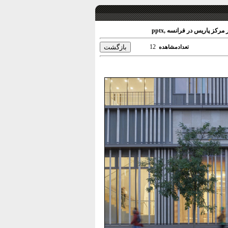
رکز پاریس در فرانسه ,pptx
12
تعدادمشاهده