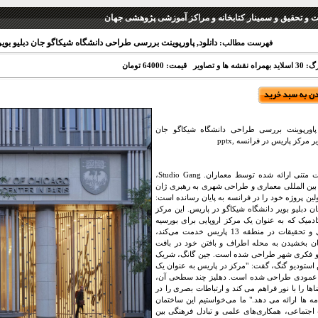
نت و تحقیق و سمینار کتابخانه و مراکز آموزشی پژوهشی جهان
دانلود, پاورپوینت بررسی طراحی دانشگاه شیکاگو جان دبلیو بویر م
فهرست مطالب:
 نقشه ها و تصاویر
قیمت: 64000 تومان
 پاورپوینت بررسی طراحی دانشگاه شیکاگو جان
یر مرکز پاریس در فرانسه ,pptx
توضیحات متنی ارائه شده توسط معماران. Studio Gang،
ن المللی معماری و طراحی شهری به رهبری ژان
ولین پروژه خود را در فرانسه به پایان رسانده است:
ن دبلیو بویر دانشگاه شیکاگو در پاریس. این مرکز
ادمیک که به عنوان یک مرکز اروپایی برای بورسیه
تحصیلی و تحقیقات در منطقه 13 پاریس خدمت می‌کند،
ن بخشیدن به محله اطراف و بافتن خود در بافت
 فکری شهر طراحی شده است. جین گانگ، شریک
تودیو گنگ، گفت: "مرکز در پاریس به عنوان یک
عمودی طراحی شده است. دهلیز چند سطحی آن،
اها را با نور فراهم می کند و ارتباطات بصری را در
امه ها ارائه می دهد." ما می‌خواستیم این ساختمان
 اجتماعی، همکاری‌های علمی و تبادل فرهنگی بین