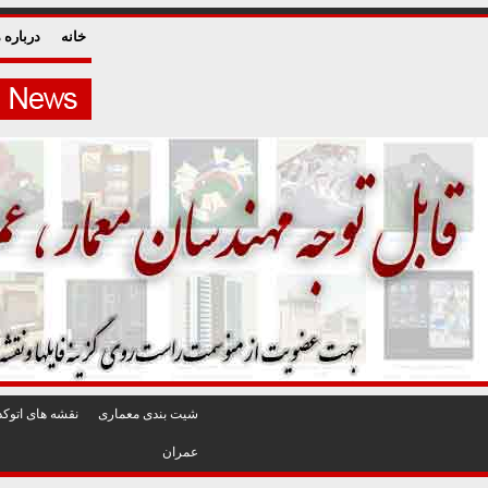
خانه
درباره م
شيت بندی معماری
نقشه های اتوکد
عمران