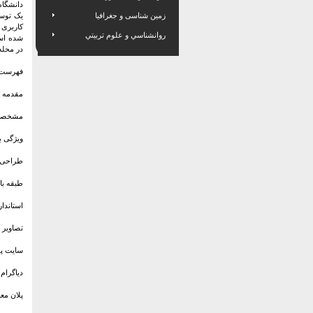
دانشگاه
زمین شناسی و جغرافیا
یک توس
روانشناسي و علوم تربيتي
شده است
در محله
فهرست 
مقدمه
مشخصات 
ویژگی ب
طراحی د
طبقه با
استاندا
تصاویر 
سایت پل
دیاگرام
پلان مع