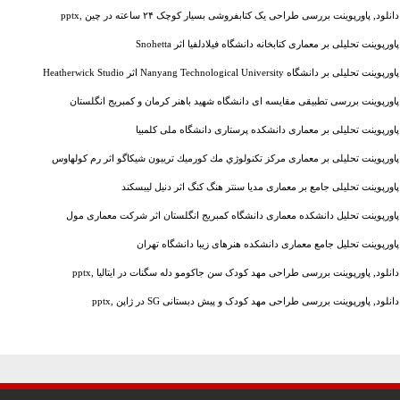
دانلود, پاورپوینت بررسی طراحی یک کتابفروشی بسیار کوچک ۲۴ ساعته در چین ,pptx
پاورپوینت تحلیلی بر معماری کتابخانه دانشگاه فیلادلفیا اثر Snohetta
پاورپوینت تحلیلی بر دانشگاه Nanyang Technological University اثر Heatherwick Studio
پاورپوینت بررسی تطبیقی مقایسه ای دانشگاه شهید باهنر کرمان و کمبریج انگلستان
پاورپوینت تحلیلی بر معماری دانشکده پرستاری دانشگاه ملی کلمبیا
پاورپوینت تحلیلی بر معماری مركز تكنولوژي مك كورميك تريبون شيكاگو اثر رم كولهاوس
پاورپوینت تحلیلی جامع بر معماری مدیا سنتر هنگ کنگ اثر دنیل لیبسکند
پاورپوینت تحلیل دانشکده معماری دانشگاه کمبریج انگلستان اثر شرکت معماری مول
پاورپوینت تحلیل جامع معماری دانشکده هنرهای زیبا دانشگاه تهران
دانلود, پاورپوینت بررسی طراحی مهد کودک سن جاکومو دله سگنات در ایتالیا ,pptx
دانلود, پاورپوینت بررسی طراحی مهد کودک و پیش دبستانی SG در ژاپن ,pptx