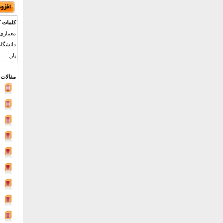
کلمات ک
معماری 
دانشگاه
پار,
مقالات 