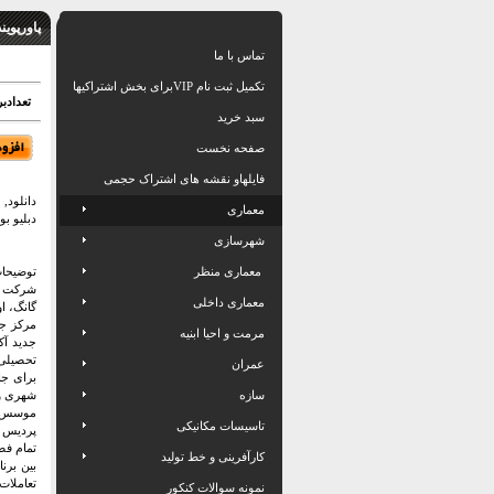
پاورپوی
تماس با ما
تکمیل ثبت نام VIPبرای بخش اشتراکیها
تعدادبرگ: 30 اسلاید بهمراه
سبد خرید
صفحه نخست
فایلهاو نقشه های اشتراک حجمی
دانلود,
معماری
دبلیو بو
شهرسازی
معماری منظر
شرکت بی
معماری داخلی
گانگ، ا
مرکز جا
مرمت و احیا ابنیه
جدید آک
عمران
برای جا
سازه
شهری و
موسس اس
تاسیسات مکانیکی
پردیس 
تمام فض
کارآفرینی و خط تولید
بین برن
تعاملات
نمونه سوالات کنکور