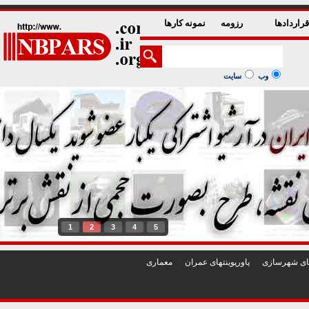
راردادها
رزومه
نمونه کارها
وب
سایت
1
2
3
4
5
تهای شهرسازی
پاورپوينتهای عمران
معماری