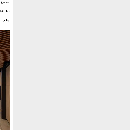
مقاطع د
نما دان
منابع