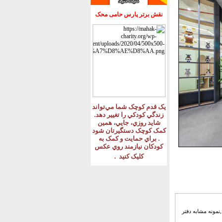
نقش برتر پارس حامی محک
يک قدم کوچک شما مي‌تواند
زندگي کودکي را تغيير دهد
.
شايد روزي، جايي، همين
کمک کوچک دستگيرتان شود
.
براي حمايت و کمک به
کودکان نيازمند روي عکس
.
کليک کنيد
Wynk  ,نمونه موردی دفتر اداری ,نمونه مشابه دفتر