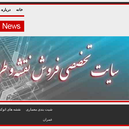
خانه
درباره م
شيت بندی معماری
نقشه های اتوکد
عمران