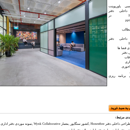
رسی پاورپوینت
داخلی دفتر
Honestbee در
طالب
داخلی دفتر
ی فضا ها
 دفتر
قات
ری
خوری
 برنامه ریزی
دی مرتبط:
معماری ,طراحی داخلی دفتر Honestbee ,کشور سنگاپور ,معمار Collaborative