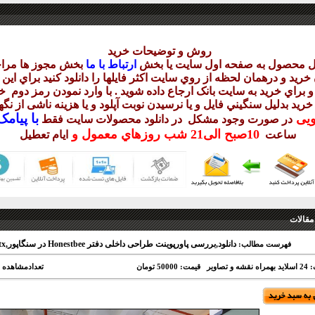
روش و توضيحات خريد
يل محصول به صفحه اول سايت يا بخش
ارتباط با ما
بخش مجوز ها مراج
ريد و درهمان لحظه از روي سايت اکثر فايلها را دانلود کنيد براي اي
 براي خريد به سايت بانک ارجاع داده شويد . با وارد نمودن رمز دوم
خر
 خريد بدليل سنگيني فايل و يا نرسيدن نوبت آپلود و يا هزينه ناشی از ن
با
پيامک sms 
ويی
در صورت وجود مشکل در دانلود
محصولات سايت فقط
10
صبح
الی21 شب
روزهاي معمول و
ساعت
ايام تعطيل
مقالات
دانلود,بررسی پاورپوینت طراحی داخلی دفتر Honestbee در سنگاپور,pptx
فهرست مطالب:
و تصاویر
قیمت: 50000 تومان
تعدادمشاهده