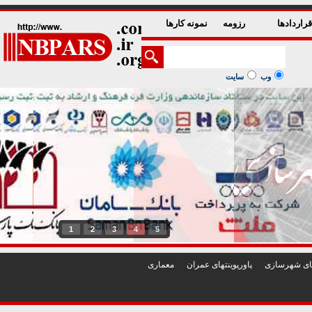
راردادها
رزومه
نمونه کارها
وب
سایت
1
2
3
4
5
تهای شهرسازی
پاورپوينتهای عمران
معماری