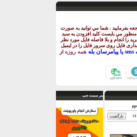
عه بفرماييد
،
شما مي توانيد به صورت
ن منظور مي بايست کليد افزودن به سبد
يد را انجام و بلا فاصله فايل مورد نظر
گهداری فايل روی سرور فايل را در ايميل
يا
پيامرسان بله
همه روزه
از
بنر سمت جپ
14