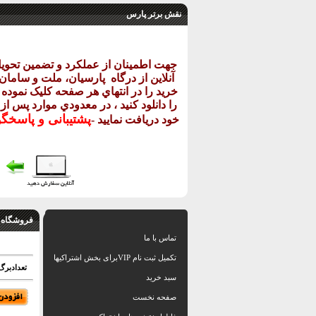
نقش برتر پارس
جهت اطمينان از عملکرد و تضمين تحو
آنلاين از درگاه
پارسيان، ملت و سامان خ
خريد را در انتهاي هر صفحه کليک نموده و
را دانلود کنيد ، در معدودي موارد پس از
پشتيبانی و پاسخگ
خود دريافت نماييد
-
فروشگاه 
تماس با ما
تکمیل ثبت نام VIPبرای بخش اشتراکیها
تعدادبرگ: 24 اسلاید بهمراه نقشه 
سبد خرید
صفحه نخست