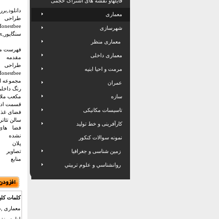
فایلهاو نقشه های اشتراک حجمی
دانلود,بر
معماری
طراحی 
شهرسازی
سنگاپور,pptx
معماری منظر
فهرست م
معماری داخلی
مقدمه
طراحی 
مرمت و احیا ابنیه
Honestbee
مجموعه ا
عمران
رنگ داخلی
سازه
مکعب ملا
قسمت ادا
تاسیسات مکانیکی
فضای غذا
سالن تئاتر
کارآفرینی و خط تولید
فضا های
نشده
نمونه سوالات کنکور
پلان
زمین شناسی و جغرافیا
تصاویر
منابع
روانشناسي و علوم تربيتي
کلمات کلی