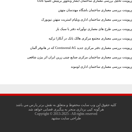
ورپوینت تحلیل بررسی معماری ساختمان آبشار ونکوور بریتیش کلمبیا کانادا
ورپوینت بررسی معماری ساختمان باشگاه مهندسان منهتن
ورپوینت بررسی معماری ساختمان اداری ویلیام استریت منهتن نیویورک
ورپوینت بررسی طرح های معماری نوآورانه دفتر با سبک باز
ورپوینت بررسی معماری مجتمع مرکزی هالک بانک در آنکارا ترکیه
پوینت بررسی معماری دفتر مرکزی جدید Continental AG که در هانوفر آلمان
ورپوینت بررسی معماری ساختمان مرکزی صنایع چینی زرین ایران اثر بیژن شافعی
ورپوینت بررسی معماری ساختمان اداری لوموند
کليه حقوق اين وب سايت محفوظ و متعلق به نقش برتر پارس مي باشد
هرگونه کپی برداری منجر به پیگیری قضایی خواهد شد
Copyright © 2013-2025 - All rights reserved
طراحی سایت مشهد