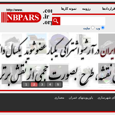
راردادها
رزومه
نمونه کارها
وب
سایت
1
2
3
4
5
تهای شهرسازی
پاورپوينتهای عمران
معماری