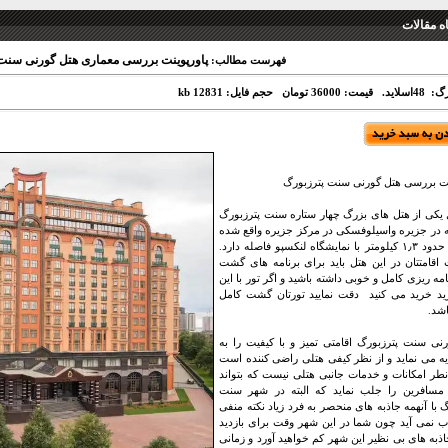
 مقالات
پاورپوینت بررسی معماری هتل گورنی سنت
فهرست مطالب:
4اسلاید.
قیمت: 36000 تومان
حجم فایل: 12831 kb
نت بررسی هتل گورنی سنت پترزبورگ
 یکی از هتل های بزرگ چهار ستاره سنت پترزبورگ
در جزیره واسیلوفسکی در مرکز جزیره واقع شده
است و حدود ۱٫۳ کیلومتر با نمایشگاه لنکسپو فاصله دارد.
اقامتتان در این هتل باید برای برنامه های گشت
مه ریزی کامل و خوبی داشته باشید و اگر تور با این
ید خرید می کنید دقت نمایید تورتان گشت کامل
اشد.
نی سنت پترزبورگ اقامتی تمیز و با کیفیت را به
یه می نماید و از نظر کیفی هتلی راضی کننده است
نطر امکانات و خدمات جانبی هتلی نیست که بتواند
مسافرین را جلب نماید که البته در شهر سنت
گ با آنهمه جاذبه های منحصر به فرد زیاد نکته منفی
 نمی آید چون شما در این شهر وقت برای بازدید
اذبه های بی نظیر این شهر کم خواهید آورد و زمانی