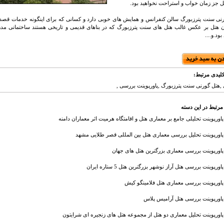
تل جز زمان خواب و استراحت نخواهید بود.
نی سنت پترزبورگ سالن کنفرانس و همایش های خوبی دارد و کسانی که برای اینگونه خدمات قصد رز
 هتل بر عکس غالب هتل های سنت پترزبورگ که در بناهای قدیمی و تاریخی هستند ساختمانی مدرن و
بود.و....
لیدی مرتبط:
,هتل گورنی سنت پترزبورگ ,پاورپوینت بررسی ,
مرتبط در این دسته
پاورپوینت تحلیلی جامع بر معماری هتل و اقامتگاه هرمیت اثر معماران دامنه
پاورپوینت تحلیل بررسی معماری هتل بین المللی قصر طلایی مشهد
پاورپوینت بررسی معماری بزرگترین هتل های جهان
پاورپوینت بررسی هتل آراز نوشهر بزرگترین هتل 5 ستاره ایران
پاورپوینت بررسی معماری هتل فلامینگو کیش
پاورپوینت بررسی هتل آرامیس پلاس
پاورپوینت تحلیل معماری دو هتل از مجموعه هتل های زنجیره ای شرایتون