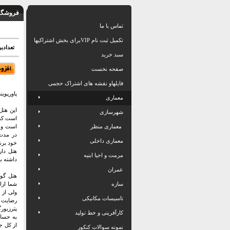
فروشگاه
تماس با ما
تکمیل ثبت نام VIPبرای بخش اشتراکیها
تعدادبرگ: 8
سبد خرید
صفحه نخست
فایلهاو نقشه های اشتراک حجمی
پاورپوی
معماری
این هتل
شهرسازی
است که 
معماری منظر
در مدت 
معماری داخلی
خود برنا
هتل دار
مرمت و احیا ابنیه
داشته ب
عمران
هتل گور
سازه
شما ارا
ولی از 
تاسیسات مکانیکی
رضایت 
پترزبور
کارآفرینی و خط تولید
به حساب
از کل ج
نمونه سوالات کنکور