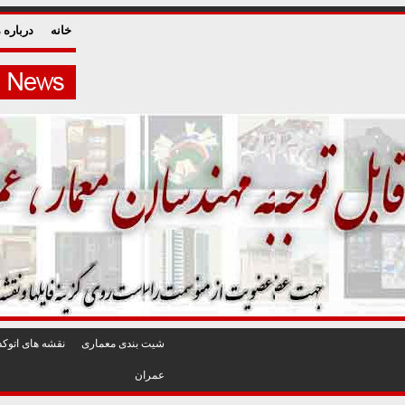
خانه
درباره م
شيت بندی معماری
نقشه های اتوکد
عمران