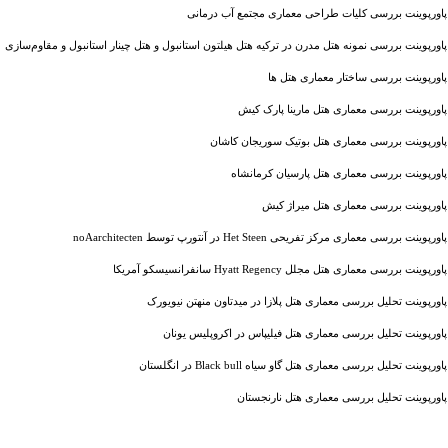
پاورپوینت بررسی کلیات طراحی معماری مجتمع آب درمانی
پاورپوینت بررسی نمونه هتل مدرن در ترکیه هتل هیلتون استانبول و هتل چینار استانبول و مقاوم‌سازی
پاورپوینت بررسی ساختار معماری هتل ها
پاورپوینت بررسی معماری هتل مارینا پارک کیش
پاورپوینت بررسی معماری هتل بوتیک سوریجان کاشان
پاورپوینت بررسی معماری هتل پارسیان کرمانشاه
پاورپوینت بررسی معماری هتل میراژ کیش
پاورپوینت بررسی معماری مرکز تفریحی Het Steen در آنتورپ توسط noAarchitecten
پاورپوینت بررسی معماری هتل مجلل Hyatt Regency سانفرانسیسکو آمریکا
پاورپوینت تحلیل بررسی معماری هتل پلازا در میدتاون منهتن نیویورک
پاورپوینت تحلیل بررسی معماری هتل فیلیپاس در اکروپلیس یونان
پاورپوینت تحلیل بررسی معماری هتل گاو سیاه Black bull در انگلستان
پاورپوینت تحلیل بررسی معماری هتل نارنجستان