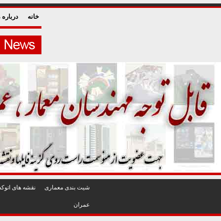
خانه
درباره م
شيت بندی معماری
نقشه های اتوکد
عمران