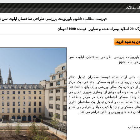
 مقالات
دانلود, پاورپوینت بررسی طراحی ساختمان ایلوت سن ژرمن
فهرست مطالب:
اه نقشه و تصاویر
قیمت: 54000 تومان
, پاورپوینت بررسی طراحی ساختمان ایلوت سن
رانسه ,pptx
 متنی ارائه شده توسط معماران. تبدیل دفاتر
ارت نیروهای مسلح به مسکن اجتماعی، یک مرکز
نگهداری از کودکان، یک سالن ورزشی و یک باغ، îlot Saint-
Germain را به نمونه ای موفق از نوسازی شهری تبدیل می
کند. 254 واحد مسکن اجتماعی جدید در مرکز منطقه 7
یجاد شده است و امکان تبدیل یک ساختمان اداری
های مسکونی جدید با کیفیت بالا را فراهم می کند و
کنان فضاهای بیرونی و بالکن فراهم می کند.
مطالب