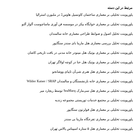
مرتبط در این دسته
پاورپوینت تحلیلی بر معماری ساختمان کاونسیل هاوس2 در ملبورن استرالیا
پاورپوینت تحلیلی بر معماری خوابگاه بیکر در موسسه فن آوری ماساچوست آلوار آلتو
پاورپوینت تحلیل اصول و ضوابط طراحی معماری خانه سالمندان
پاورپوینت تحلیل بررسی معماری هتل مارینا بای سندز سنگاپور
پاورپوینت تحلیلی بر معماری بوتیک هتل مینودر خانه مدنی در بافت تاریخی کاشان
پاورپوینت تحلیلی بر معماری بوتیک هتل حنا در کوچه لولاگر تهران
پاورپوینت تحلیلی بر معماری هتل هنری شی‌آن تایبای ووشانجو
پاورپوینت تحلیلی بر معماری خانه بازنشستگان و سالمندان Wilder Kaiser / SRAP
پاورپوینت تحلیلی بر معماری هتل سی‌مارک SeaMarq توسط ریچارد میر
پاورپوینت تحلیلی بر مجتمع خدمات توریستی مجموعه زندیه
پاورپوینت تحلیلی بر معماری هتل فولرتون سنگاپور
پاورپوینت تحلیلی بر معماری تفرجگاه مارینا بی سندز
پاورپوینت تحلیلی بر معماری هتل ۵ ستاره اسپیناس پالاس تهران