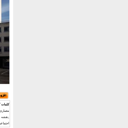
کلمات ک
معماری 
,نقشه 
اجتماعی