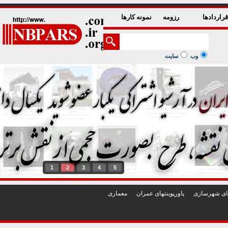
راردادها
رزومه
نمونه کارها
وب
سایت
1
2
3
4
5
تهای شهرسازی
پاورپوينتهای عمران
معماری