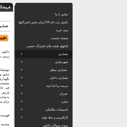
فروشگاه
تماس با ما
تکمیل ثبت نام VIPبرای بخش اشتراکیها
تعدادبرگ: 20 اسلاید بهمر
سبد خرید
صفحه نخست
فایلهاو نقشه های اشتراک حجمی
دانلود
معماری
ژرمن در ف
شهرسازی
معماری منظر
توضیحات
سابق وز
معماری داخلی
مرمت و احیا ابنیه
پاریس ا
عمران
به واحد
سازه
برای سا
تاسیسات مکانیکی
فهرست 
کارآفرینی و خط تولید
مقدمه
نمونه سوالات کنکور