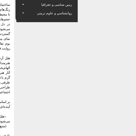
زمین شناسی و جغرافیا
ساختمان
رنگ‌های
روانشناسي و علوم تربيتي
با محیط
حجم‌های
در دل آ
می‌شود 
گسترده 
نمای بی
بوم نق
روایت فر
هتل آرت
هنرمند
الهام‌ب
آثار هن
گرم با
طرفی، ف
طراحی ه
اجتماعی
بر اساس
آینده‌ا
«هتل آر
می‌شود
(منبع:
💠 فهر