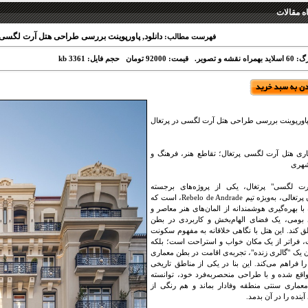
 مقالات
دانلود, پاورپوینت بررسی طراحی هتل آرت لگسی در پ
فهرست مطالب:
اه نقشه و تصویر.
قیمت: 92000 تومان
حجم فایل: 3361 kb
 پاورپوینت بررسی طراحی هتل آرت لگسی در پرتغال
ری هتل آرت لگسی پرتغال؛ تقاطع هنر، فرهنگ و
هری
رت لگسی" پرتغال، یکی از پروژه‌های برجسته
معماران پرتغالی، به‌ویژه تیم Rebelo de Andrade، است که
 با بهره‌گیری هوشمندانه از المان‌های هنر معاصر و
 بومی، یک فضای الهام‌بخش و کاربردی در بطن
 کند. این هتل با نگاهی خلاقانه به مفهوم سکونت
، فراتر از یک مکان خواب و استراحت است؛ بلکه
ن یک "گالری زنده"، تجربه‌ی اقامت در بطن معماری
 را فراهم می‌کند. این بنا در یکی از مناطق تاریخی
واقع شده و با طراحی منحصربه‌فرد خود، توانسته
عماری سنتی منطقه وفادار بماند و هم رنگی از
ینده را در آن بدمد.