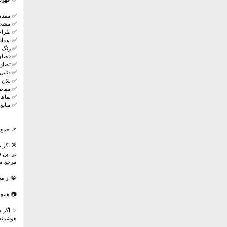
✅ مقدم
✅ مشخص
✅ طراح
✅ اهداف
✅ رنگ ا
✅ فضای
✅ تصاوی
✅ دتایل
✅ پلان 
✅ مقاط
✅ نماها
✅ منابع 
📌 جمع‌ب
🎯 اگر 
مرجع مع
🧩 از مع
📷 همچن
✨ اگر ش
هوشمند