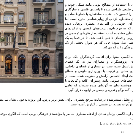
 با استفاده از مصالح بومی مانند سنگ، چوب و
 طبیعی طراحی شده تا پایداری اقلیمی و سازگاری
 را تضمین کند. هندسه ساختمان، با خطوط ساده و
 متقاطع، بازتابی از زیبایی‌شناسی مدرن است اما
ن، جزئیاتی از المان‌های معماری پرتغالی دیده
که به فرم بام‌ها، پنجره‌های قوسی و تراس‌های
قابل مشاهده است. استفاده از هنرهای تجسمی در
رونی و فضای داخلی باعث شده تا هر فضا به یک
اشی بدل شود؛ جایی که هر دیوار، بخشی از یک
هنگی را بازگو می‌کند.
 لگسی نه‌تنها برای اقامت گردشگران بلکه برای
ان، پژوهشگران و معماران نیز به یک فضای
خش تبدیل شده است. در بسیاری از فضاهای داخلی،
ری محلی در ترکیب با نورپردازی طبیعی و مصالح
عث ایجاد احساس آرامش و معنویت شده است. از
ضاهای عمومی مانند رستوران، کافه و کتابخانه با
وشمندانه‌ای به گونه‌ای چیده شده‌اند که تعامل
، گفت‌وگو و تجربه‌ی جمعی در اولویت قرار بگیرد.
 تحلیل منتشرشده در سایت مرجع معماری ایران، نقش برتر پارس، این پروژه به‌خوبی نشان می‌دهد
ی نوآورانه بسازد. در بخشی از گزارش آمده است:
ت لگسی پرتغال نمادی از ادغام معماری معاصر با مؤلفه‌های فرهنگی بومی است که الگوی موفقی
.»
 سایت نقش برتر پارس)
ست مطالب