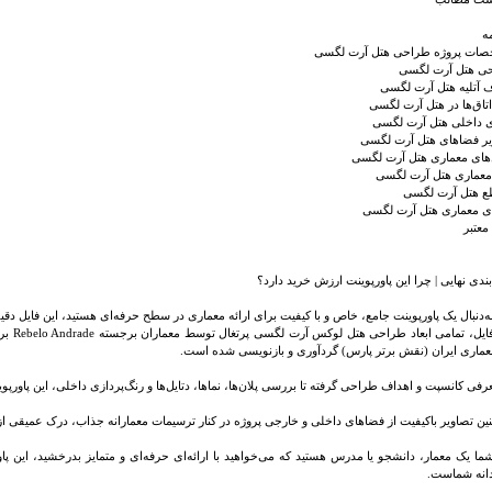
ه
ات پروژه طراحی هتل آرت لگسی
ی هتل آرت لگسی
 آتلیه هتل آرت لگسی
تاق‌ها در هتل آرت لگسی
 داخلی هتل آرت لگسی
ر فضاهای هتل آرت لگسی
‌های معماری هتل آرت لگسی
معماری هتل آرت لگسی
ع هتل آرت لگسی
ی معماری هتل آرت لگسی
معتبر
ندی نهایی | چرا این پاورپوینت ارزش خرید دارد؟
به‌دنبال یک پاورپوینت جامع، خاص و با کیفیت برای ارائه‌ معماری در سطح حرفه‌ای هستید، این فایل دق
در این 
ماری ایران (نقش برتر پارس) گردآوری و بازنویسی شده است.
رفی کانسپت و اهداف طراحی گرفته تا بررسی پلان‌ها، نماها، دتایل‌ها و رنگ‌پردازی داخلی، این پاورپوین
ین تصاویر باکیفیت از فضاهای داخلی و خارجی پروژه در کنار ترسیمات معمارانه جذاب، درک عمیقی از ز
ما یک معمار، دانشجو یا مدرس هستید که می‌خواهید با ارائه‌ای حرفه‌ای و متمایز بدرخشید، این پا
انه شماست.