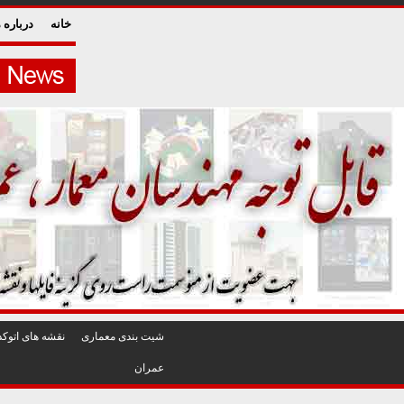
خانه
درباره م
شيت بندی معماری
نقشه های اتوکد
عمران