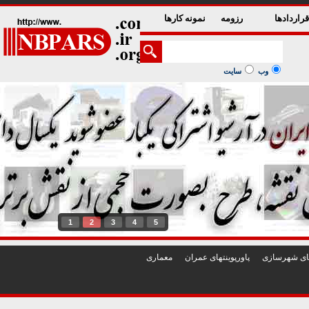
راردادها
رزومه
نمونه کارها
وب
سایت
1
2
3
4
5
تهای شهرسازی
پاورپوينتهای عمران
معماری