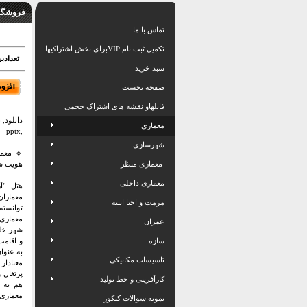
فروشگاه
تماس با ما
تکمیل ثبت نام VIPبرای بخش اشتراکیها
تعدادبرگ: 60 اسلاید بهمر
سبد خرید
صفحه نخست
فایلهاو نقشه های اشتراک حجمی
دانلود,
معماری
,pptx
شهرسازی
🔹 معما
معماری منظر
هویت ش
معماری داخلی
هتل "آ
مرمت و احیا ابنیه
توانسته
معماری
عمران
شهر خلق
سازه
و اقامت
به عنوا
تاسیسات مکانیکی
معنادار
پرتغال 
کارآفرینی و خط تولید
هم به م
معماری آ
نمونه سوالات کنکور