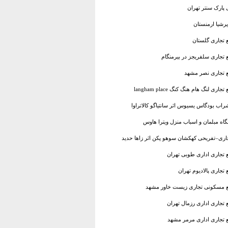
 پارک سنتر تهران
پرشیا ارمنستان
ع تجاری گلستان
 تجاری سلفریجز در بیرمنگام
مع تجاری نصر مشهد
لنگ هام هنگ کنگ langham place
شراب بودگاس یسیوس اثر سانتیاگو کالاتراوا
گاه مبلمان و اسباب منزل ویترا هاوس
جاری–تفریحی کهکشان سوهو پکن اثر زاها حدید
ع تجاری اداری طوبی تهران
تجاری پالادیوم تهران
تمع مسکونی تجاری زیست خاور مشهد
 تجاری اداری رزمال تهران
ع تجاری اداری مرمر مشهد