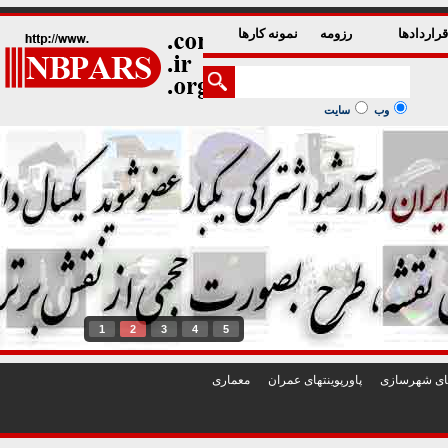
راردادها
رزومه
نمونه کارها
وب
سایت
1
2
3
4
5
تهای شهرسازی
پاورپوينتهای عمران
معماری