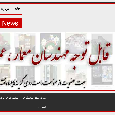
خانه
درباره م
شيت بندی معماری
نقشه های اتوکد
عمران