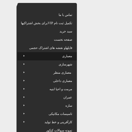
تماس با ما
تکمیل ثبت نام VIPبرای بخش اشتراکیها
سبد خرید
صفحه نخست
فایلهاو نقشه های اشتراک حجمی
معماری
شهرسازی
معماری منظر
معماری داخلی
مرمت و احیا ابنیه
عمران
سازه
تاسیسات مکانیکی
کارآفرینی و خط تولید
نمونه سوالات کنکور