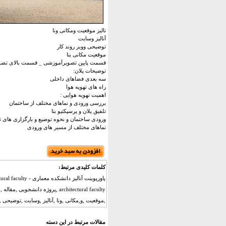
نالیز موقعیت ومکانی ونا
آنالیز وسایت
توضیحی ووبر روند کار
موقعیت مکانی بنا
قسمت پایین تصویرآموزشی _ قسمت بالای تصوی
توضیحات پلان:
سه بعدی فضاهای داخلی
راه های تهویه هوا
اهمیت تهویه هوایی :
بررسی ورودی و نماهای مختلف از ساختمان
تلفیق پلان و پرسپکتیو بنا
ورودی ساختمان و نحوه توضیع و بارگزاری های تر
نماهای مختلف از مسیر های ورودی
کلمات کلیدی مرتبط:
architectural faculty ,پروژه دان
,موقعیت ,و,مکانی ,ونا ,آنالیز ,وسایت ,توضیحی ,
مقالات مرتبط در این دسته