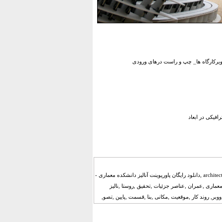
رکارگاه ها_ چپ و راست درهای ورودی
افیکی در ابعاد
پاورپوینت آنالیز دانشکده معماری - architectural faculty ,دانلود رایگان پاورپوینت آنالیز دانشکده معماری -
شجویی ,مقاله ,معماری ,عمران ,عناصر جزئیات ,تحقیق ,روستا ,نالیز
ووبر, روند کار ,موقعیت ,مکانی ,بنا ,قسمت ,پایین ,تصو,