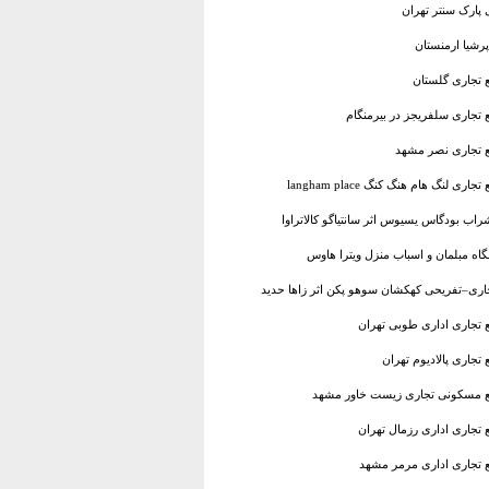
 پارک سنتر تهران
پرشیا ارمنستان
ع تجاری گلستان
 تجاری سلفریجز در بیرمنگام
مع تجاری نصر مشهد
لنگ هام هنگ کنگ langham place
شراب بودگاس یسیوس اثر سانتیاگو کالاتراوا
گاه مبلمان و اسباب منزل ویترا هاوس
جاری–تفریحی کهکشان سوهو پکن اثر زاها حدید
ع تجاری اداری طوبی تهران
تجاری پالادیوم تهران
تمع مسکونی تجاری زیست خاور مشهد
 تجاری اداری رزمال تهران
ع تجاری اداری مرمر مشهد