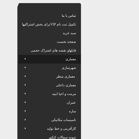
تماس با ما
تکمیل ثبت نام VIPبرای بخش اشتراکیها
سبد خرید
صفحه نخست
فایلهاو نقشه های اشتراک حجمی
معماری
شهرسازی
معماری منظر
معماری داخلی
مرمت و احیا ابنیه
عمران
سازه
تاسیسات مکانیکی
کارآفرینی و خط تولید
نمونه سوالات کنکور