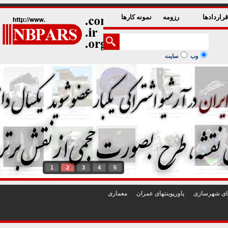
راردادها
رزومه
نمونه کارها
وب
سایت
1
2
3
4
5
تهای شهرسازی
پاورپوينتهای عمران
معماری