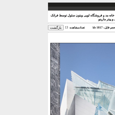
خانه مد و فروشگاه لویی ویتون سئول توسط فرانک
و پیتر مارینو
13
جم فایل: 1817 kb
تعدادمشاهده