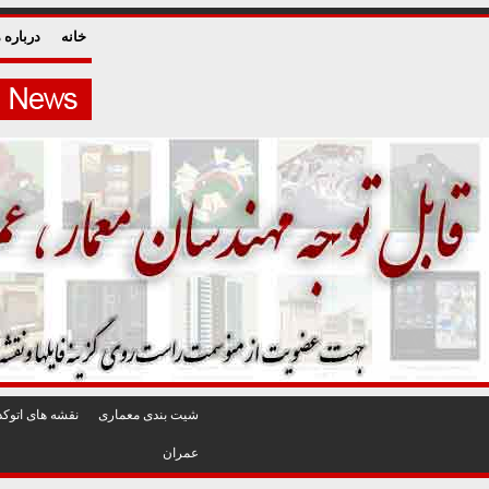
خانه
درباره م
شيت بندی معماری
نقشه های اتوکد
عمران