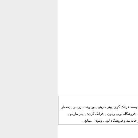
سط فرانک گری ,پیتر مارینو ,پاورپوینت بررسی , ,معمار
فروشگاه لویی ویتون , ,فرانک گری: , ,پیتر مارینو ,
انه مد و فروشگاه لویی ویتون , ,منابع ,