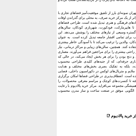
ران نمونه‌ای بارز از تلفیق موفقیت‌آمیز فضاهای تجاری با
تر از یک مرکز خرید صرف، به محلی برای گذراندن اوقات
دادهای فرهنگی و هنری تبدیل شده است. طراحی فضاهای
تا هایپرمارکت، فودکورت، شهربازی کودکان، سالن‌های
گستره وسیعی از نیازهای مختلف را پوشش می‌دهد. این
ب برای تمامی اقشار جامعه تبدیل کرده است. به عنوان
ان، والدین را ترغیب می‌کند تا با آسودگی خاطر بیشتری
فاده کنند. همچنین، سالن‌های زیبایی و مراکز درمانی، نیاز
 راحتی بیشتری را برای مراجعین فراهم می‌آورند. معماری
دنج بودن را برای هر بخش ایجاد می‌کند، در حالی که
زی حرفه‌ای، که از جنبه‌های کلیدی طراحی محسوب
کرده، بلکه به تفکیک بصری بخش‌های مختلف و هدایت
ی ملایم و متریال‌های لوکس در دکوراسیون داخلی، فضایی
رده است. انعطاف‌پذیری در طراحی فضاها امکان برگزاری
رفته تا کنسرت‌های کوچک و مراسم معرفی محصولات، را
همیشگی مجموعه می‌افزاید. مرکز خرید پالادیوم با رعایت
نابع، الگویی موفق در صنعت ساخت و ساز مدرن محسوب
خرید پالادیوم
📑