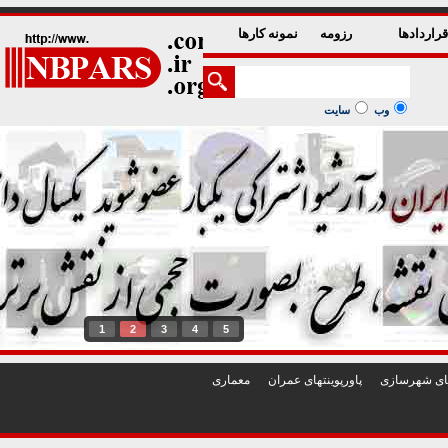
راردادها
رزومه
نمونه کارها
وب
سایت
1
2
3
4
5
تهای شهرسازی
پاورپوينتهای عمران
معماری