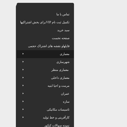
تماس با ما
تکمیل ثبت نام VIPبرای بخش اشتراکیها
سبد خرید
صفحه نخست
فایلهاو نقشه های اشتراک حجمی
معماری
شهرسازی
معماری منظر
معماری داخلی
مرمت و احیا ابنیه
عمران
سازه
تاسیسات مکانیکی
کارآفرینی و خط تولید
نمونه سوالات کنکور