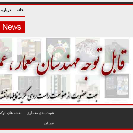
خانه
درباره م
شيت بندی معماری
نقشه های اتوکد
عمران