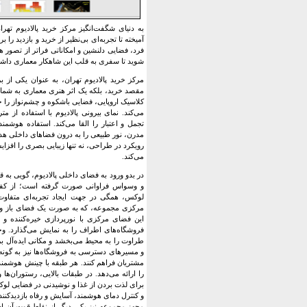
به دنیای شگفت‌انگیز مرکز خرید پالادیوم ت
آمیخته تا تجربه‌ای بی‌نظیر از خرید و بازدید را
فرد، فضایی دلنشین و امکاناتی فراتر از تصور ه
شوید تا سفری به قلب این شاهکار معماری داشته
مرکز خرید پالادیوم تهران، به عنوان یکی از ب
مقصد خرید، بلکه یک اثر هنری معماری به شمار
کلاسیک اروپایی، فضایی باشکوه و چشم‌نواز را خ
می‌کند. نمای بیرونی پالادیوم با استفاده ا
تجمل و اعتبار را القا می‌کند. استفاده هوشمن
مدرن، نور طبیعی را به درون فضاهای داخلی هدا
رویکرد در طراحی، نه تنها زیبایی بصری را افزا
می‌کند.
در بدو ورود به فضای داخلی پالادیوم، گویی به
و وسواس فراوانی صورت گرفته است؛ از کفپو
لوکس، همگی در جهت ایجاد تجربه‌ای متفاوت و
مرکزی مجموعه، که به صورت یک فضای باز وسی
این فضای مرکزی با نورپردازی خیره‌کننده و 
فروشگاه‌های اطراف را به نمایش می‌گذارد. و
طراوت را به محیط می‌بخشد و مکانی ایده‌آل بر
و مسیرهای دسترسی به فروشگاه‌ها نیز به گونه
مشتریان فراهم کنند. هر طبقه با چینش هوشمندا
را ارائه می‌دهد. در طبقات بالایی، رستوران‌ها و
برای لذت بردن از غذا و نوشیدنی در فضایی لوکس
و کنترل دمای هوشمند، آسایش و رفاه بازدیدکنند
مجهز مجموعه نیز یکی دیگر از نقاط قوت آن اس