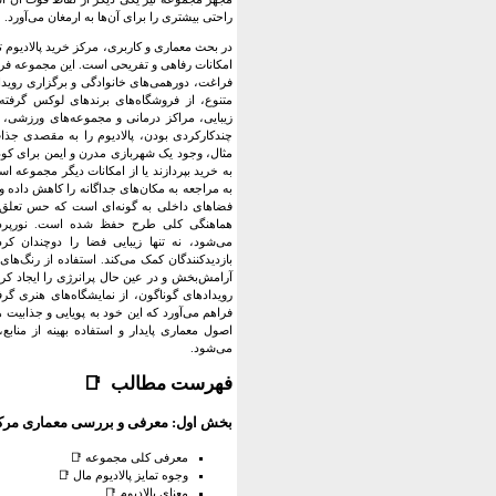
راحتی بیشتری را برای آن‌ها به ارمغان می‌آورد.
در بحث معماری و کاربری، مرکز خرید پالادیوم ته
امکانات رفاهی و تفریحی است. این مجموعه فرا
فراغت، دورهمی‌های خانوادگی و برگزاری روی
متنوع، از فروشگاه‌های برندهای لوکس گرفته 
زیبایی، مراکز درمانی و مجموعه‌های ورزشی، 
چندکارکردی بودن، پالادیوم را به مقصدی جذا
مثال، وجود یک شهربازی مدرن و ایمن برای کودک
به خرید بپردازند یا از امکانات دیگر مجموعه است
به مراجعه به مکان‌های جداگانه را کاهش داده و
فضاهای داخلی به گونه‌ای است که حس تعلق و 
هماهنگی کلی طرح حفظ شده است. نورپردا
می‌شود، نه تنها زیبایی فضا را دوچندان 
بازدیدکنندگان کمک می‌کند. استفاده از رنگ‌ها
آرامش‌بخش و در عین حال پرانرژی را ایجاد ک
رویدادهای گوناگون، از نمایشگاه‌های هنری گ
فراهم می‌آورد که این خود به پویایی و جذابیت 
اصول معماری پایدار و استفاده بهینه از م
می‌شود.
فهرست مطالب
📑
بخش اول: معرفی و بررسی معماری مرکز 
معرفی کلی مجموعه 📑
وجوه تمایز پالادیوم مال 📑
معنای پالادیوم 📑