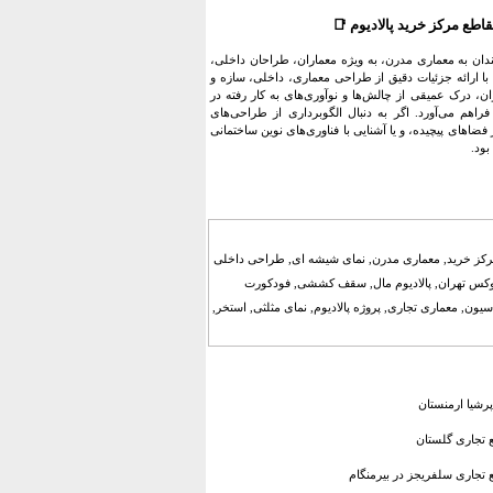
اطع مرکز خرید پالادیوم
📑
مندان به معماری مدرن، به ویژه معماران، طراحان داخلی،
با ارائه جزئیات دقیق از طراحی معماری، داخلی، سازه و
ان، درک عمیقی از چالش‌ها و نوآوری‌های به کار رفته در
فراهم می‌آورد. اگر به دنبال الگوبرداری از طراحی‌های
های پیچیده، و یا آشنایی با فناوری‌های نوین ساختمانی
بود.
 مرکز خرید, معماری مدرن, نمای شیشه ای, طراحی داخلی
لوکس تهران, پالادیوم مال, سقف کششی, فودکورت
سیون, معماری تجاری, پروژه پالادیوم, نمای مثلثی, استخر,
پرشیا ارمنستان
ع تجاری گلستان
 تجاری سلفریجز در بیرمنگام