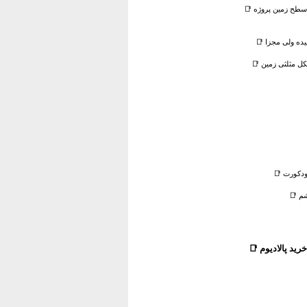
سطح زمین پروژه 📑
ده ولی مجزا 📑
ل مثلثی زمین 📑
دکورت 📑
م 📑
ید پالادیوم
📑