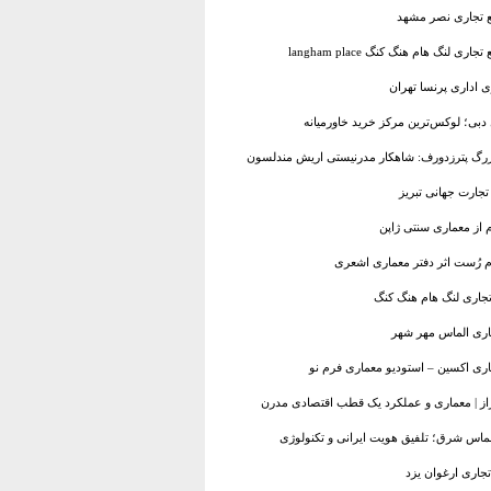
مع تجاری نصر مشهد
لنگ هام هنگ کنگ langham place
ی اداری پرنسا تهران
 دبی؛ لوکس‌ترین مرکز خرید خاورمیانه
بزرگ پترزدورف: شاهکار مدرنیستی اریش مندلسون
تجارت جهانی تبریز
ام از معماری سنتی ژاپن
م رُست اثر دفتر معماری اشعری
تجاری لنگ هام هنگ کنگ
جاری الماس مهر شهر
اری اکسین – استودیو معماری فرم نو
راز | معماری و عملکرد یک قطب اقتصادی مدرن
لماس شرق؛ تلفیق هویت ایرانی و تکنولوژی
جاری ارغوان یزد