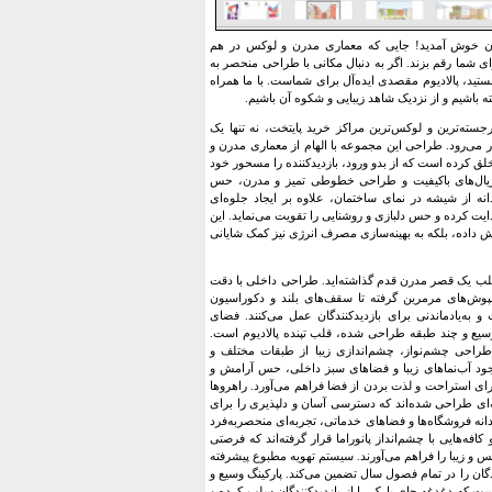
هران خوش آمدید! جایی که معماری مدرن و لوکس در هم
 برای شما رقم بزند. اگر به دنبال مکانی با طراحی منحصر به
ستید، پالادیوم مقصدی ایده‌آل برای شماست. با ما همراه
 باشیم و از نزدیک شاهد زیبایی و شکوه آن باشیم.
رجسته‌ترین و لوکس‌ترین مراکز خرید پایتخت، نه تنها یک
 می‌رود. طراحی این مجموعه با الهام از معماری مدرن و
لق کرده است که از بدو ورود، بازدیدکننده را مسحور خود
ز متریال‌های باکیفیت و طراحی خطوطی تمیز و مدرن، حس
دانه از شیشه در نمای ساختمان، علاوه بر ایجاد جلوه‌ای
یت کرده و حس دلبازی و روشنایی را تقویت می‌نماید. این
یش داده، بلکه به بهینه‌سازی مصرف انرژی نیز کمک شایانی
 قلب یک قصر مدرن قدم گذاشته‌اید. طراحی داخلی با دقت
ش‌های مرمرین گرفته تا سقف‌های بلند و دکوراسیون
 به‌یادماندنی برای بازدیدکنندگان عمل می‌کنند. فضای
ع و چند طبقه طراحی شده، قلب تپنده پالادیوم است.
طراحی چشم‌نواز، چشم‌اندازی زیبا از طبقات مختلف و
جود آب‌نماهای زیبا و فضاهای سبز داخلی، حس آرامش و
ای استراحت و لذت بردن از فضا فراهم می‌آورد. راهروها
‌ای طراحی شده‌اند که دسترسی آسان و دلپذیری را برای
نه فروشگاه‌ها و فضاهای خدماتی، تجربه‌ای منحصربه‌فرد
 کافه‌هایی با چشم‌انداز پانوراما قرار گرفته‌اند که فرصتی
 و زیبا را فراهم می‌آورند. سیستم تهویه مطبوع پیشرفته
گان را در تمام فصول سال تضمین می‌کند. پارکینگ وسیع و
ت که دغدغه جای پارک را از بازدیدکنندگان سلب کرده و