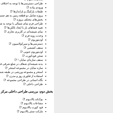
طراحی دسترسی‌ها با توجه به اختلاف 
ورودی پیاده 📑
طبقات پارکینگ و باراندازها 📑
پروژه شامل دو قطعه زمین به هم چسبی
بخش‌های مختلف پروژه 📑
طراحی فرم نمای شمالی با توجه به شک
تعبیه فضاهای باز با ایجاد بالکن‌ها 📑
نمای شیشه‌ای در کاربری تجاری 📑
وحدت رویه فرم 📑
اودیتوریوم 📑
دسترسی‌ها و سیرکولاسیون 📑
سقف کششی 📑
اودیتوریوم جنوبی 📑
صحن فودکورت 📑
سقف سازه‌ای نمایان ! 📑
بدنه شیشه‌ای شفاف در ضلع شرقی فو
سازه نمایان در مجموعه استخر 📑
استخر و مجموعه ورزشی در طبقه شش
استفاده از فناوری روز و مدرن 📑
نگاه انسانی در طراحی مجموعه 📑
طراحی داخلی 📑
بخش دوم: بررسی طراحی داخلی مرکز خر
بوک‌لند پالادیوم 📑
مشاعات پالادیوم 📑
فود کورت پالادیوم 📑
مارکت سنتر پالادیوم 📑