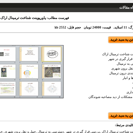
 مقالات
پاورپوینت شناخت ترمینال اراک
فهرست مطالب:
 اسلاید.
قیمت: 24000 تومان
حجم فایل: 2552 kb
نت شناخت ترمینال اراک
رار گیری در شهر
به ترمینال
نقل برون شهری
دی درون ترمینال
 و انبار
داری
شکلات از دید مصاحبه شوندگان
لیدی مرتبط:
نت شناخت ترمینال اراک ,بررسی قرار گیری در شهر ,دسترسی به ترمینال ,حمل و نقل برون شهری ,حوضه 