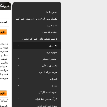
فروشگاه
تماس با ما
تکمیل ثبت نام VIPبرای بخش اشتراکیها
تعدادبرگ: 11
سبد خرید
صفحه نخست
فایلهاو نقشه های اشتراک حجمی
پاورپوی
معماری
بررسی ق
دسترسی 
شهرسازی
حمل و 
معماری منظر
حوضه بن
تعاونی ها
معماری داخلی
خدمات
حراست
مرمت و احیا ابنیه
فضای ا
بررسی م
عمران
سازه
تاسیسات مکانیکی
کارآفرینی و خط تولید
کلمات ک
نمونه سوالات کنکور
پاورپوی