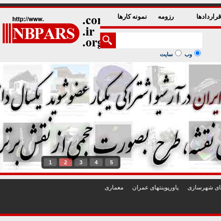
راردادها
رزومه
نمونه کارها
وب
سایت
1
2
3
4
5
تهای شهرسازی
پاورپوينتهای عمران
معماری