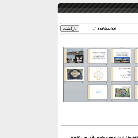
17
تعدادمشاهده
بندی درون ترمینال ,تعاونی ها و انبار , خدمات