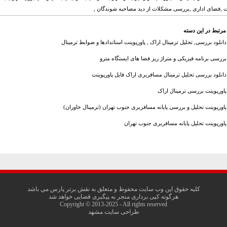
,فضای اداری ,بررسی مشکلات از دید مصاحبه شوندگان ,
مرتبط در این دسته
دانلود بررسی, تحلیل ترمینال اراک , پاورپوینت استاندادها و ضوابط ترمینال
بررسی برنامه فیزیکی و متراژ ریز فضا های ایستگاه مترو
دانلود بررسی تحلیل ترمینال مسافربری اراک فایل پاورپوینت
پاورپوینت بررسی ترمینال اراک
پاورپوينت تحلیل و بررسی پایانه مسافربری جنوب تهران (ترمینال خاوران)
پاورپوینت تحلیل پایانه مسافربری جنوب تهران
کليه حقوق اين وب سايت محفوظ و متعلق به نقش برتر پارس مي باشد
هرگونه کپی برداری منجر به پیگیری قضایی خواهد شد
Copyright © 2013-2025 - All rights reserved
طراحی سایت مشهد