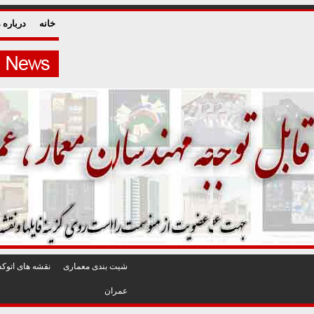
خانه
درباره م
شيت بندی معماری
نقشه های اتوکد
عمران