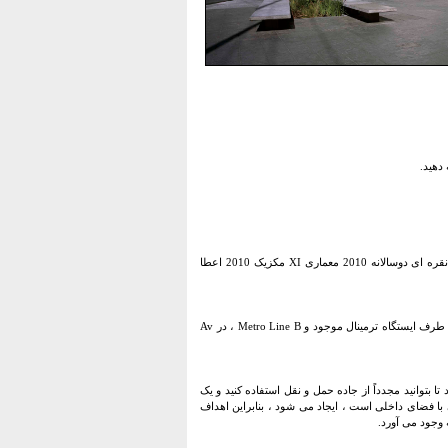
Mexipuerto Ciudad Azteca به جوایز انجمن توسعه دهندگان املاک و مستغلات ، AC (ADI) 2010 و مدال نقره ای دوسالانه 2010 معماری XI مکزیک 2010 اعطا
این ایستگاه انتقال چند حالته در Ciudad Azteca ، Ecatepec de Morelos ، مکزیک واقع شده است. این در دو طرف ایستگاه ترمینال موجود و Metro Line B ، در Av
ا بتوانید مجدداً از جاده حمل و نقل استفاده کنید و یک
 با فضای داخلی است ، ایجاد می شود ، بنابراین اهداف
 وجود می آورد.