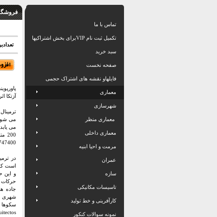
فروشگاه
تماس با ما
تکمیل ثبت نام VIPبرای بخش اشتراکیها
تعدادبرگ: 28 اسلاید بهمراه
سبد خرید
صفحه نخست
فایلهاو نقشه های اشتراک حجمی
معماری
آزتکا اثر el Cervantes Cespedes
شهرسازی
معماری منظر
معماری داخلی
747400 متر مربع ، در دو مرحل
مرمت و احیا ابنیه
عمران
سازه
حرکات ش
تاسیسات مکانیکی
جاده ها
شهری د
کارآفرینی و خط تولید
سکوها ب
نمونه سوالات کنکور