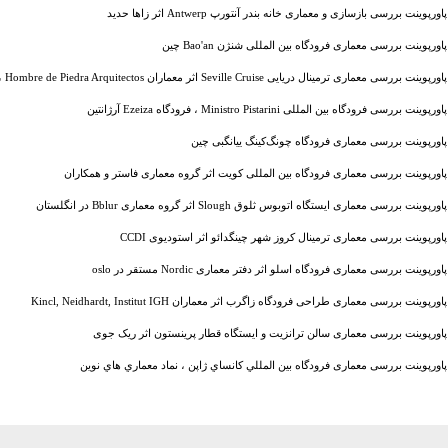
پاورپوینت بررسی بازسازی و معماری خانه بندر آنتورپ Antwerp اثر زاها حدید
پاورپوینت بررسی معماری فرودگاه بین المللی شنژن Bao'an چین
پاورپوینت بررسی معماری ترمینال دریایی Seville Cruise اثر معماران Buró 4 ، Hombre de Piedra Arquitectos
پاورپوینت بررسی فرودگاه بین المللی Ministro Pistarini ، فرودگاه Ezeiza آرژانتین
پاورپوینت بررسی معماری فرودگاه چونگ‌کینگ ییانگبی چین
پاورپوینت بررسی معماری فرودگاه بین المللی کویت اثر گروه معماری فاستر و همکاران
پاورپوینت بررسی معماری ایستگاه اتوبوس ثلوق Slough اثر گروه معماری Bblur در انگلستان
پاورپوینت بررسی معماری ترمینال کروز شهر چینگدائو اثر استودیوی CCDI
پاورپوینت بررسی معماری فرودگاه اسلو اثر دفتر معماری Nordic مستقر در oslo
پاورپوینت بررسی معماری طراحی فرودگاه زاگرب اثر معماران Kincl, Neidhardt, Institut IGH
پاورپوینت بررسی معماری سالن ترانزیت و ایستگاه قطار پرینستون اثر ریک جوی
پاورپوینت بررسی معماری فرودگاه بين المللي کانساي ژاپن ، نماد معماري هاي نوين