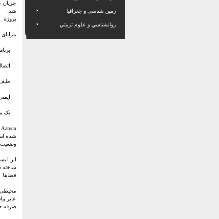
جریان عا
زمین شناسی و جغرافیا
شد.
پروژه
روانشناسي و علوم تربيتي
مزایای پروژه 
برنامه ر
اتصال ب
طیف گسترده
ایمنی و
یک مکم
شده اس
وضعیت
ساخته ش
فضاها
محیطی که
عابر پی
صرفه جو