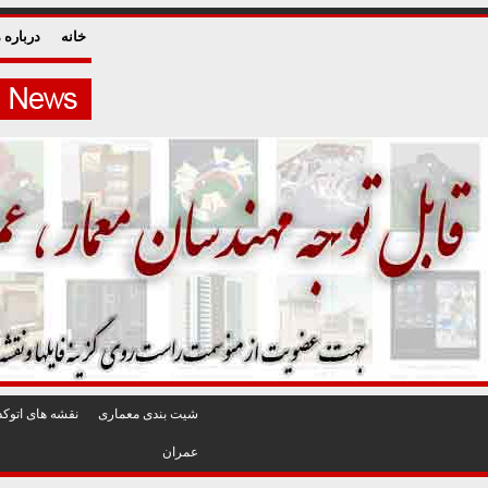
خانه
درباره م
شيت بندی معماری
نقشه های اتوکد
عمران