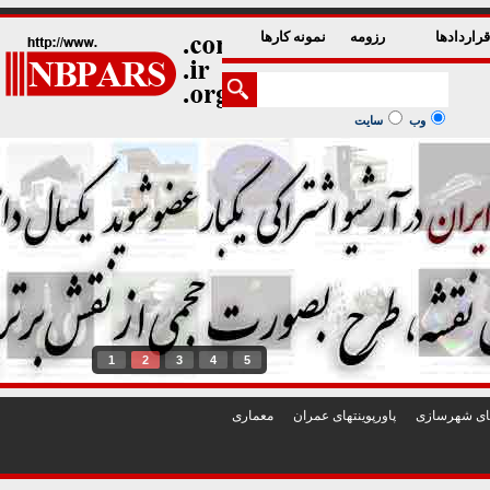
راردادها
رزومه
نمونه کارها
وب
سایت
1
2
3
4
5
تهای شهرسازی
پاورپوينتهای عمران
معماری