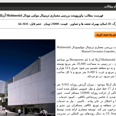
 مقالات
پاورپوینت بررسی معماری ترمینال مولتی مودال Multimodal آزتکا اثر Manuel Cervantes Cespedes
فهرست مطالب:
 نقشه ها و تصاویر.
قیمت: 24000 تومان
حجم فایل: 2641 kb
پاورپوینت بررسی معماری ترمینال مولتیمودال Multimodal
Manu
ترمینال Multimodal آزتکا که با نام Mexipuerto نیز شناخته
می شود ، در زمینی به مساحت 20،600 متر مربع توسعه
می یابد و به دو منطقه تقسیم می شود: شرق با 14 هزار و
200 متر مربع و غرب با 6،400 متر مربع و با کل ساخت
ه.
در ترمینال آزتکا موجود ، میزان گردش روزانه 9،952 نفر
است که از 17 خط حمل و نقل عمومی تشکیل شده است
و این حاکی از حرکت روزانه 120000 مسافر است. چنین
دید با عناصر زیرساختی ناکافی ، کمبود خدمات ،
 و اختلال در عابر پیاده ، ناامنی ، نیاز به خدمات
ر منطقه و توزیع ناکافی مسافران بین مترو و
رخورد می کند. توسعه معماری ارائه شده توسط
CC Arquitectos به دنبال روندهای بین المللی در مدیریت