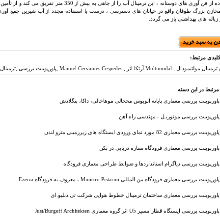
با استفاده از فن آوری های دوستانه ، این ترمینال آب را 
ازن بزرگ طوفان واقع در خیابان های دسترسی ، درست با استفاده مجدد از آب شیرین جمع آوری
 زباله های بهداشتی باز می گردد.
لیدی مرتبط:
Multimod آزتکا اثر , Manuel Cervantes Cespedes ,پاورپوینت بررسی ,ترمینال Multimodal آزتکا ,
مرتبط در این دسته
پاورپوینت بررسی معماری پایانه اتوبوس محخالی موهاخالی، داکا، بنگلادش
پاورپوینت بررسی مونوریـل - مهندسی راه آهن
پاورپوینت بررسی معماری 82 مورد نمای ورودی ایستگاه های زیرزمینی مترو لندن
پاورپوینت بررسی معماری فرودگاه ستاره دریایی در پکن
پاورپوینت بررسی دیاگرام استانداردها و ضوابط طراحی معماری فرودگاه
پاورپوینت بررسی معماری فرودگاه بین المللی Ministro Pistarini ، معروف به فرودگاه Ezeiza
پاورپوینت بررسی معماری ساختمان ترمینال خطوط هوایی شرکت تی.دبلیو.ای
پاورپوینت بررسی ایستگاه قطار مسیر U5 اثر گروه معماری Just/Burgeff Architekten