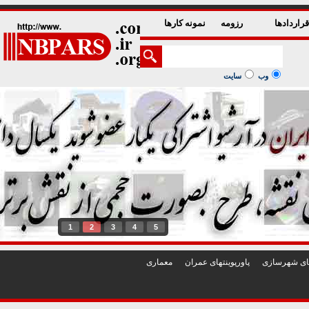
راردادها
رزومه
نمونه کارها
وب
سایت
1
2
3
4
5
تهای شهرسازی
پاورپوينتهای عمران
معماری