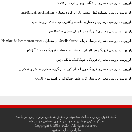
پاورپوینت بررسی معماری ایستگاه اتوبوس پارک اثر LYVR
پاورپوینت بررسی ایستگاه قطار مسیر U5 اثر گروه معماری Just/Burgeff Architekten
پاورپوینت بررسی بازسازی و معماری خانه بندر آنتورپ Antwerp اثر زاها حدید
پاورپوینت بررسی معماری فرودگاه بین المللی شنژن Bao'an چین
پاورپوینت بررسی معماری ترمینال دریایی Seville Cruise اثر معماران Buró 4 ، Hombre de Piedra Arquitectos
پاورپوینت بررسی فرودگاه بین المللی Ministro Pistarini ، فرودگاه Ezeiza آرژانتین
پاورپوینت بررسی معماری فرودگاه چونگ‌کینگ ییانگبی چین
پاورپوینت بررسی معماری فرودگاه بین المللی کویت اثر گروه معماری فاستر و همکاران
پاورپوینت بررسی معماری ترمینال کروز شهر چینگدائو اثر استودیوی CCDI
کليه حقوق اين وب سايت محفوظ و متعلق به نقش برتر پارس مي باشد
هرگونه کپی برداری منجر به پیگیری قضایی خواهد شد
Copyright © 2013-2025 - All rights reserved
طراحی سایت مشهد