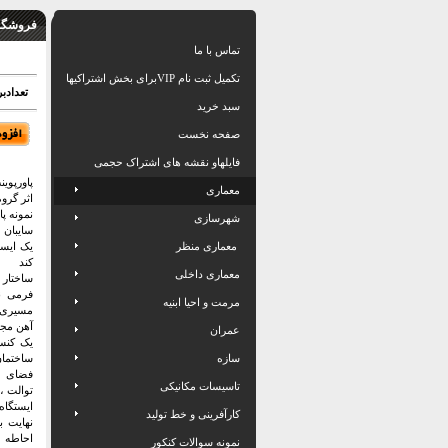
فروشگاه
تماس با ما
تکمیل ثبت نام VIPبرای بخش اشتراکیها
تعدادبرگ: 32 اسلاید بهمراه 
سبد خرید
صفحه نخست
فایلهاو نقشه های اشتراک حجمی
معماری
اثر گروه معماری
نمونه پا
شهرسازی
سایبان 
معماری منظر
کند
معماری داخلی
فرمی ن
مرمت و احیا ابنیه
مسیری د
آهن مجا
عمران
سازه
ساختمان
فضای اس
تاسیسات مکانیکی
توالت ،
ایستگا
کارآفرینی و خط تولید
نهایت ب
نمونه سوالات کنکور