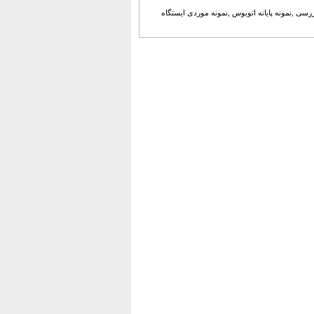
 ,اثر گروه معماری , Bblur در انگلستان ,پاورپوینت بررسی ,نمونه پایانه اتوبوس ,نمونه موردی ایستگاه