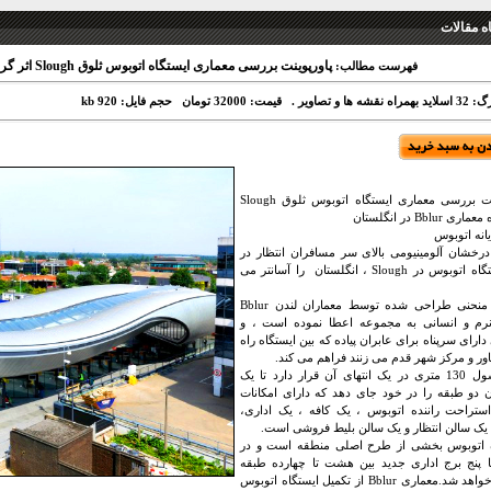
 مقالات
پاورپوینت بررسی معماری ایستگاه اتوبوس ثلوق Slough اثر گروه معماری Bblur در انگلستان
فهرست مطالب:
نقشه ها و تصاویر .
قیمت: 32000 تومان
حجم فایل: 920 kb
پاورپوینت بررسی معماری ایستگاه اتوبوس ثلوق Slough
 Bblur در انگلستان
یانه اتوبوس
درخشان آلومینیومی بالای سر مسافران انتظار در
یک ایستگاه اتوبوس در Slough ، انگلستان را آسانتر می
ساختار منحنی طراحی شده توسط معماران لندن Bblur
رم و انسانی به مجموعه اعطا نموده است ، و
ارای سرپناه برای عابران پیاده که بین ایستگاه راه
ور و مرکز شهر قدم می زنند فراهم می کند.
یک کنسول 130 متری در یک انتهای آن قرار دارد تا یک
 دو طبقه را در خود جای دهد که دارای امکانات
تراحت راننده اتوبوس ، یک کافه ، یک اداری،
 یک سالن انتظار و یک سالن بلیط فروشی است.
ه اتوبوس بخشی از طرح اصلی منطقه است و در
ا پنج برج اداری جدید بین هشت تا چهارده طبقه
احاطه خواهد شد.معماری Bblur از تکمیل ایستگاه اتوبوس