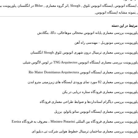
معماری ایستگاه اتوبوس ,ایستگاه اتوبوس ثلوق , Slough
,نمونه مشابه ایستگاه اتوبوس,
مرتبط در این دسته
پاورپوینت بررسی معماری پایانه اتوبوس محخالی موهاخالی، داکا، بنگلادش
پاورپوینت بررسی مونوریـل - مهندسی راه آهن
پاورپوینت بررسی معماری ترمینال درون شهری اتوبوس ثلوق Slough انگلستان
پاوررپوینت بررسی معماری ایستگاه اتوبوس TNG Arquitectos در لوس لاگوس شیلی
پاورپوینت بررسی معماری ایستگاه اتوبوس Rio Maior Domitianus Arquitectura
پاورپوینت بررسی معماری 82 مورد نمای ورودی ایستگاه های زیرزمینی مترو لندن
پاورپوینت بررسی معماری فرودگاه ستاره دریایی در پکن
پاورپوینت بررسی دیاگرام استانداردها و ضوابط طراحی معماری فرودگاه
پاورپوینت بررسی معماری ایستگاه اتوبوس سائو پائولو، برزیل
پاورپوینت بررسی معماری فرودگاه بین المللی Ministro Pistarini ، معروف به فرودگاه Ezeiza
پاورپوینت بررسی معماری ساختمان ترمینال خطوط هوایی شرکت تی.دبلیو.ای