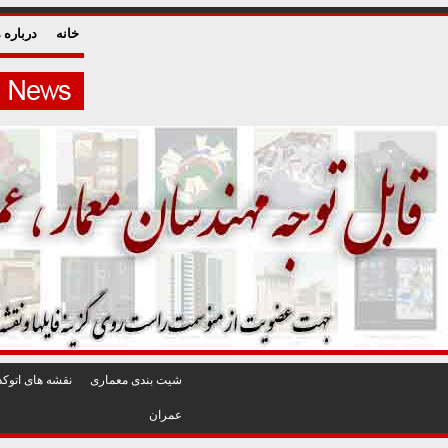
خانه
درباره م
شيت بندی معماری
نقشه های اتوکد
عمران