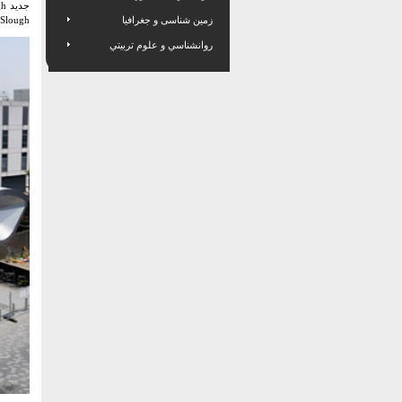
زمین شناسی و جغرافیا
Slough است ، معروف به "قلب Slough" که با آن شورا به دنبال تغییر درک Slough و ارائه آن است. جمعیت جوان و چند فرهنگی با محیط شهری با کیفیت بالاو....
روانشناسي و علوم تربيتي