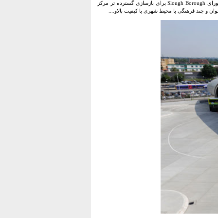
جدید Slough بسیار خوشحال است. این طرح ، که در رقابت محدود به دست آمده ، اولین عنصر دیدگاه شورای Slough Borough برای بازسازی گسترده تر مرکز