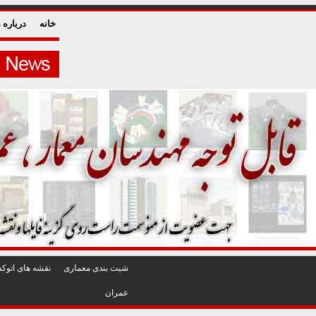
خانه
درباره م
شيت بندی معماری
نقشه های اتوکد
عمران