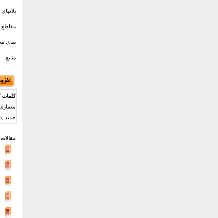
پلانهاي 
مقاطع مع
نماي معم
منابع
کلمات ک
معماری ,
حدید ,دی
مقالات 