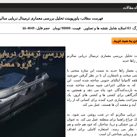
 مقالات
پاورپوینت تحلیل بررسی معماری ترمینال دریایی سالرنو ا
فهرست مطالب:
نقشه ها و تصاویر.
قیمت: 98000 تومان
حجم فایل: 4049 kb
نت تحلیل بررسی معماری ترمینال دریایی سالرنو
ثر زاها حدید
 معمار زاها حدید به سمت این سازه منحنی با
تنی سخت و نامتقارن آن با در نظر گرفتن خورشید
قه کامپانیا ایتالیای جنوبی ساخته شده است. این
ل که به شکلی انتزاعی شبیه صدف ساخته شده
 بازدیدکنندگان خود پناه می دهد و همچنین به
گذرگاهی برای کشتی ها و کشتی های کروز، یک
تراحت معماری خیره کننده برای کسانی که از راه
آیند و مقصد آن ها هستند، عمل می کند.
ل دریایی سالرنو که در شب روشن می شود، به
ک چراغ راهنما برای منطقه عمل می کند. به عنوان
ال بین خشکی و دریا، ساختار، که خود هم جامد و هم
ه نظر می رسد، استعاره کاملی برای اهداف
 و زیبایی شناختی آن است.