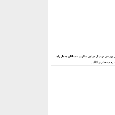
لیل بررسی ترمینال دریایی سالرنو ,مشتاقان معمار زاها
ریایی سالرنو ایتالیا ,