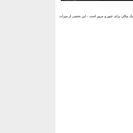
انه و همچنین ساحل آمالفی، خلیج سالرنا و ساحل Cilento، چیزی بیش از یک مکان برای عبور و مرور است - این بخشی از میراث