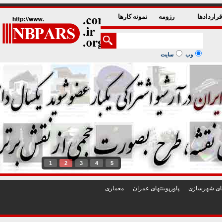
راردادها
رزومه
نمونه کارها
وب
سایت
1
2
3
4
5
تهای شهرسازی
پاورپوينتهای عمران
معماری