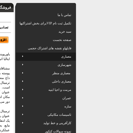
فروشگاه
تماس با ما
تکمیل ثبت نام VIPبرای بخش اشتراکیها
تعدادبرگ: 83 اسلاید شامل 
سبد خرید
صفحه نخست
فایلهاو نقشه های اشتراک حجمی
پاورپوی
معماری
ایتالیا ا
شهرسازی
مشتاقان
معماری منظر
پوسته ب
داغ منط
معماری داخلی
ترمینا
است، به
مرمت و احیا ابنیه
عنوان 
مکان اس
عمران
دور می 
سازه
ترمینا
تاسیسات مکانیکی
عنوان ی
یک انتق
کارآفرینی و خط تولید
مایع ب
عملکردی
نمونه سوالات کنکور