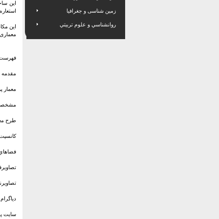
این ساخ
زمین شناسی و جغرافیا
استعاره
روانشناسي و علوم تربيتي
معماری 
فهرست 
مقدمه
معمار پر
مشخصات 
طرح معما
کانسپت ط
فضاهاي ت
تصاويرفض
تصاويرنم
دیاگرام 
سايت پلا