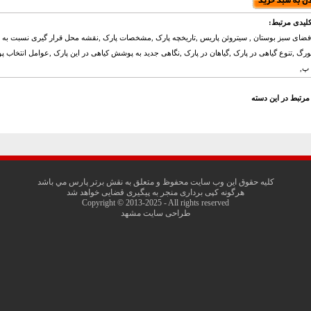
لیدی مرتبط:
فضای سبز بوستان , سیتروئن پاریس ,تاریخچه پارک ,مشخصات پارک ,نقشه محل قرار گیری نسبت به 
ورگ ,تنوع گیاهی در پارک ,گیاهان در پارک ,نگاهی جدید به پوشش کیاهی در این پارک ,عوامل انتخاب
پ,
مرتبط در این دسته
کليه حقوق اين وب سايت محفوظ و متعلق به نقش برتر پارس مي باشد
هرگونه کپی برداری منجر به پیگیری قضایی خواهد شد
Copyright © 2013-2025 - All rights reserved
طراحی سایت مشهد