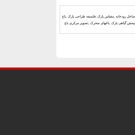
ساحل رودخانه ,مقیاس پارک ,فلسفه طراحی پارک ,باغ
 پوشش گیاهی پارک ,باغهای متحرک ,تصویر مرکزی باغ