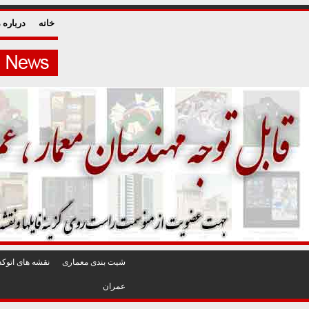
خانه
درباره م
شيت بندی معماری
نقشه های اتوکد
عمران