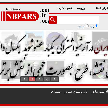
راردادها
رزومه
نمونه کارها
وب
سایت
1
2
3
4
5
تهای شهرسازی
پاورپوينتهای عمران
معماری