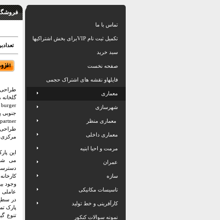
فروشگاه
تماس با ما
تکمیل ثبت نام VIPبرای بخش اشتراکیها
تعدادبرگ: 30
سبد خرید
صفحه نخست
فایلهاو نقشه های اشتراک حجمی
طراحی 
معماری
گلخانه 
شهرسازی
جنوبی پ
معماری منظر
partner
طراحی 
معماری داخلی
مرکزی- 
مرمت و احیا ابنیه
این پار
می شنا
عمران
دسترسی 
سازه
کارخانه
وجود بی
تاسیسات مکانیکی
عاملی 
در سطح 
کارآفرینی و خط تولید
پارک تما
تنوع گی
نمونه سوالات کنکور