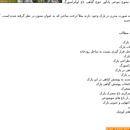
متنوع بنوعی یادآور تنوع گیاهی باغ لوکزامبورگ
به صورت مدرن در پارک وجود دارند مثلا"درخت ساجی که به عنوان ستون در نظر گرفته شده است، گ
جدید
مطالب
 پارک
 پارک
ل قرار گیری نسبت به ساحل رودخانه
پارک
طراحی پارک
زامبورگ
اهی در پارک
ر پارک
دید به پوشش کیاهی در این پارک
نتخاب پوشش گیاهی پارک
متحرک
رکزی باغ متحرک پارک
از باغ های موضوعی
تهایی و جنوبی پارک
د
های کوچک