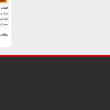
کلمات ک
پارک و 
لوکزامب
متحرک 
مقالات 