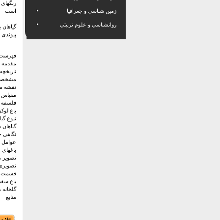
رنگهای 
زمین شناسی و جغرافیا
است
روانشناسي و علوم تربيتي
گیاهان 
پیوندی 
فهرست 
مقدمه
تاریخچه
مشخصات
نقشه مح
مقیاس 
فلسفه 
باغ لوک
تنوع گی
گیاهان د
نگاهی ج
عوامل ا
باغهای 
تصویر م
تصویری 
قسمت ان
باغ سفی
گلخانه 
منابع