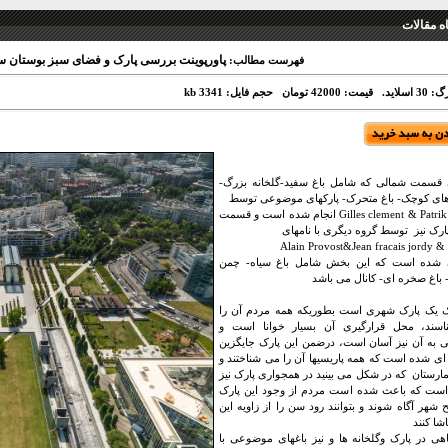
 مقالات
پاورپوینت بررسی پارک و فضای سبز بوستان س
فهرست مطالب:
 اسلاید.
قیمت: 42000 تومان
حجم فایل: 3341 kb
قسمت شمالی که شامل باغ سفید-گلخانه بزرگ-
های کوچک- باغ متحرک- پارکهای موضوعی توسط
Gilles clement & Patrik burger انجام شده است و قسمت
ارک نیز توسط گروه دیگری با نامهای
Alain Provost&Jean fracais jordy & 
شده است که این بخش شامل باغ سیاه- چمن
باغ صخره ای- کانال می باشد
ک یک پارک شهری است بطوریکه همه مردم آن را
سند، محل قرارگیری آن بسیار خوانا است و
به آن نیز آسان است، درضمن این پارک جایگزین
 ای شده است که همه پاریسیها آن را می شناختند و
مارستان که در شکل می بینید در همجواری پارک نیز
است که باعث شده است مردم از وجود این پارک
شهر آگاه شوند و بتوانند رود سن را از زاویه این
شا کنند
اهی در پارک وگلخانه ها و نیز باغهای موضوعی با