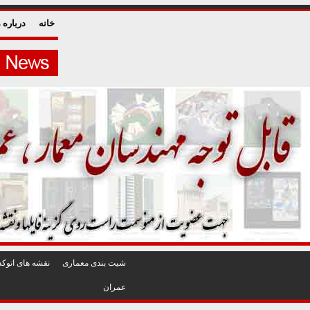
خانه
درباره م
شيت بندی معماری
نقشه های اتوکد
عمران