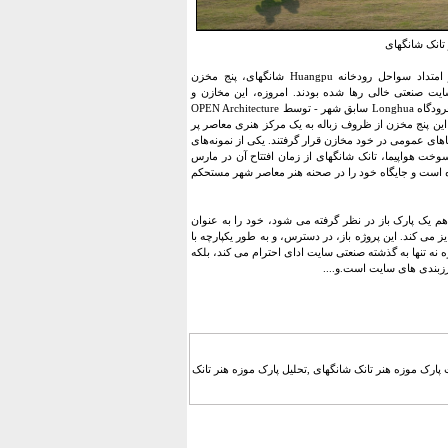
تانک شانگهای
توضیحات متن ارائه شده توسط معماران. در امتداد سواحل رودخانه Huangpu شانگهای، پنج مخزن
ایت صنعتی خالی رها شده بودند. امروزه، این مخازن و
محوطه اطراف آن - یادگارهای فراموش شده فرودگاه Longhua سابق شهر - توسط OPEN Architecture
این پنج مخزن از ظروف زباله به یک مرکز هنری معاصر پر
ای عمومی در خود مخازن قرار گرفتند. یکی از نمونه‌های
سوخت هواپیما، تانک شانگهای از زمان افتتاح آن در مارس
 کرده است و جایگاه خود را در صحنه هنر معاصر شهر مستحکم
هم یک پارک باز در نظر گرفته می شود، خود را به عنوان
 می کند. این پروژه باز، در دسترس، و به طور یکپارچه با
نه تنها به گذشته صنعتی سایت ادای احترام می کند، بلکه
رزبندی های سایت است.و....
 پارک موزه هنر تانک شانگهای ,تحلیل پارک موزه هنر تانک