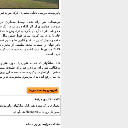
پاورپوینت بررسی تحلیل معماری پارک موزه هنر 
سوخت هواپیمای از کار افتاده زمانی در یک س
جان تازه ای پیدا کرده اند. در طول شش سال، 
جنب و جوش تبدیل شدند و گالری ها و سایر فضاه
نادر جهان از استفاده مجدد تطبیقی ​​از مخازن 
2019 میلیون‌ها بازدیدکننده را به خود جذب
کرده است.
تانک شانگهای که هم به عنوان یک موزه هنر و 
پناهگاهی هم برای مردم و هم برای طبیعت متمایز
چشم انداز اطراف یکپارچه شده است، این پروژه 
به دنبال رفع ایده های مرسوم محدودیت ها و م
کلمات کلیدی مرتبط:
معماری پارک موزه هنر تانک شانگهای ,پاورپوینت
,سواحل رودخانه Huangpu شانگهای,
مقالات مرتبط در این دسته