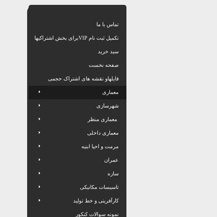
تماس با ما
تکمیل ثبت نام VIPبرای بخش اشتراکیها
سبد خرید
صفحه نخست
فایلهاو نقشه های اشتراک حجمی
معماری
شهرسازی
معماری منظر
معماری داخلی
مرمت و احیا ابنیه
عمران
سازه
تاسیسات مکانیکی
کارآفرینی و خط تولید
نمونه سوالات کنکور