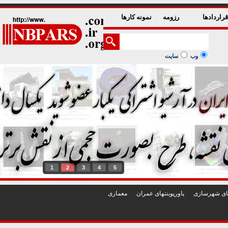
راردادها
رزومه
نمونه کارها
وب
سایت
1
2
3
4
5
تهای شهرسازی
پاورپوينتهای عمران
معماری