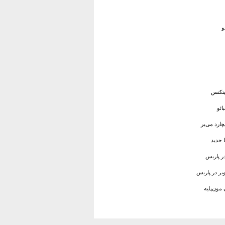
و
یتکتس
ائو
ارد می‌یر
 حدید
ر پاریس
یر در پاریس
مون‌پلیه