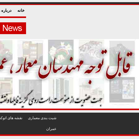
خانه
درباره م
شيت بندی معماری
نقشه های اتوکد
عمران