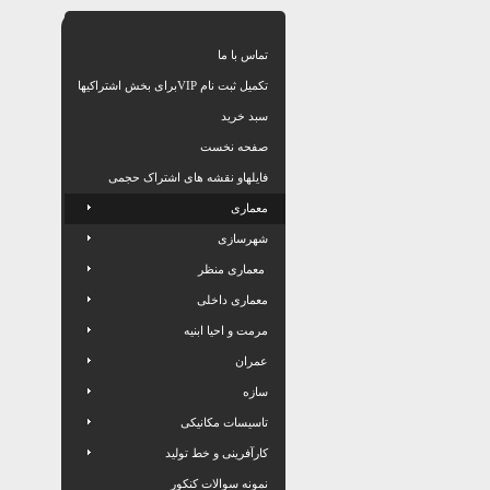
تماس با ما
تکمیل ثبت نام VIPبرای بخش اشتراکیها
سبد خرید
صفحه نخست
فایلهاو نقشه های اشتراک حجمی
معماری
شهرسازی
معماری منظر
معماری داخلی
مرمت و احیا ابنیه
عمران
سازه
تاسیسات مکانیکی
کارآفرینی و خط تولید
نمونه سوالات کنکور