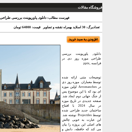
فروشگاه مقالات
دانلود, پاورپوینت بررسی طراحی مو
فهرست مطالب:
تعدادبرگ: 30 اسلاید بهمراه نقشه و تصاویر
قیمت: 64000 تومان
دانلود, پاورپوینت بررسی
طراحی موزه روز دی در
فرانسه ,pptx
توضیحات متنی ارائه شده
توسط معماران. موزه روز دی
در Arromanches اولین موزه
ای بود که با این موضوع پس
از جنگ جهانی دوم ایجاد شد.
صفحه جدیدی در تاریخ موزه
در سال 2024 با افتتاح
ساختمان جدید طراحی شده
توسط Projectiles نوشته شد.
این عبارت به خوبی چالش
های اصلی این پروژه را بیان
می کند که حافظه، دانش و