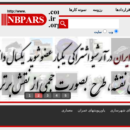
راردادها
رزومه
نمونه کارها
وب
سایت
1
2
3
4
5
تهای شهرسازی
پاورپوينتهای عمران
معماری