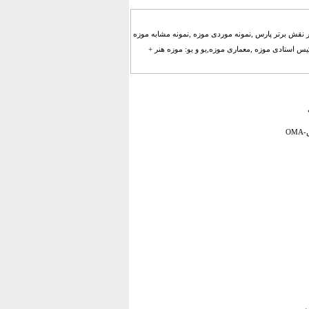
 نقش برتر پارس ,نمونه موردی موزه ,نمونه مشابه موزه
یس استادی موزه ,معماری موزه,یو و یو: موزه هنر +
O
و