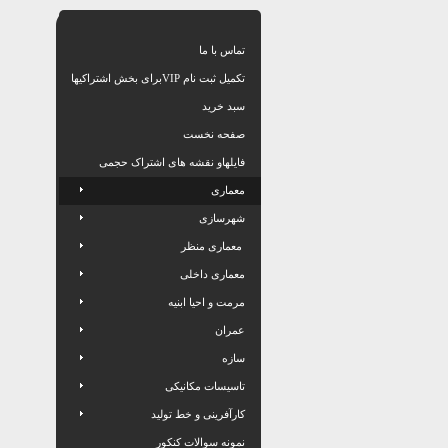
تماس با ما
تکمیل ثبت نام VIPبرای بخش اشتراکیها
سبد خرید
صفحه نخست
فایلهاو نقشه های اشتراک حجمی
معماری
شهرسازی
معماری منظر
معماری داخلی
مرمت و احیا ابنیه
عمران
سازه
تاسیسات مکانیکی
کارآفرینی و خط تولید
نمونه سوالات کنکور