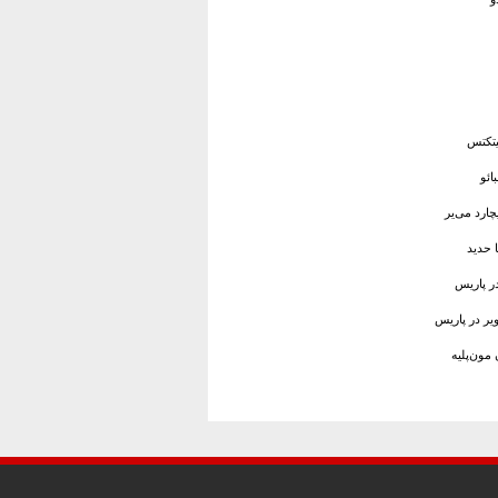
یتکتس
ائو
ارد می‌یر
 حدید
ر پاریس
یر در پاریس
مون‌پلیه