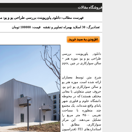
فروشگاه مقالات
دانلود, پاورپوینت بررسی طراحی یو و یو: موز
فهرست مطالب:
تعدادبرگ: 30 اسلاید بهمراه تصاویر و نقشه
قیمت: 100000 تومان
دانلود, پاورپوینت بررسی
طراحی یو و یو: موزه هنر +
سالن سوارکاری در چین ,pptx
شرح متن توسط معماران
ارائه شده است. موزه هنر یو
و سالن سوارکاری یو (دو یو،
حروف چینی متفاوتی با معانی
مختلف هستند) که در محوطه
دانشگاه علوم و فناوری شهر
یانتای واقع شده‌اند، یک مجتمع
چند منظوره با مساحت
تقریبی ۴۵۰۰ متر مربع را
تشکیل می‌دهند. این مرکز
سوارکاری، مطابق با
استانداردهای FEI (فدراسیون