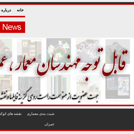
خانه
درباره م
شيت بندی معماری
نقشه های اتوکد
عمران