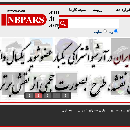
راردادها
رزومه
نمونه کارها
وب
سایت
1
2
3
4
5
تهای شهرسازی
پاورپوينتهای عمران
معماری