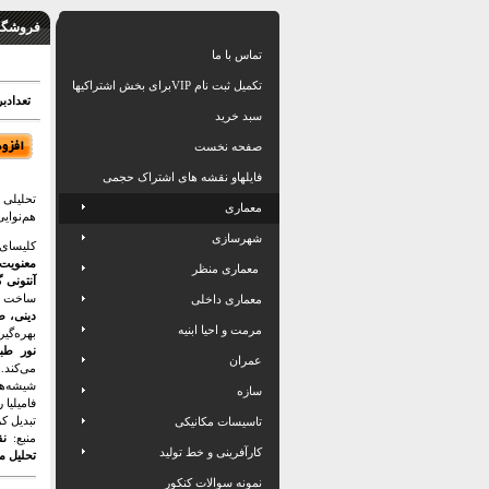
فروشگاه
تماس با ما
تکمیل ثبت نام VIPبرای بخش اشتراکیها
تعدادبرگ: 20
سبد خرید
صفحه نخست
فایلهاو نقشه های اشتراک حجمی
تحلیلی 
معماری
هم‌نوایی
شهرسازی
کلیسا
معنویت،
معماری منظر
آنتونی 
ساخت ا
معماری داخلی
دینی، ط
مرمت و احیا ابنیه
بهره‌گی
نور طب
عمران
می‌کند
شیشه‌ها
سازه
فامیلیا 
تبدیل ک
تاسیسات مکانیکی
منبع:
کارآفرینی و خط تولید
تحلیل مع
نمونه سوالات کنکور