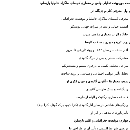
ت پاورپوینت تحلیلی جامع بر معماری کلیسای ساگرادا فامیلیا بارسلونا
ول: معرفی کلی و جایگاه اثر
معرفی کلیسای ساگرادا فامیلیا و موقعیت جغرافیایی
اهمیت جهانی و ثبت در میراث جهانی یونسکو
جایگاه اثر در معماری مذهبی مدرن
وم: تاریخچه و روند ساخت کلیسا
آغاز ساخت در سال ۱۸۸۲ و روند تاریخی تا امروز
مشارکت معماران پس از مرگ گائودی
مراحل مختلف تکمیل بنا در قرن بیستم و بیست‌ویکم
تحلیل تأثیر عوامل اجتماعی و سیاسی بر روند ساخت
وم: معمار بنا – آنتونی گائودی و جهان فکری او
زندگینامه و سبک طراحی گائودی
فلسفه معماری ارگانیک و الهام از طبیعت
ویژگی‌های شاخص در سایر آثار گائودی (کازا باتیو، پارک گوئل، کازا میلا)
تأثیر باورهای مذهبی بر آثار او
هارم: موقعیت جغرافیایی و اقلیم بارسلونا
بررسی شرایط اقلیمی و تأثیر آن بر طراحی بنا