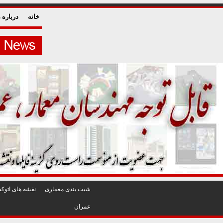
خانه
درباره م
شيت بندی معماری
نقشه های اتوکد
عمران