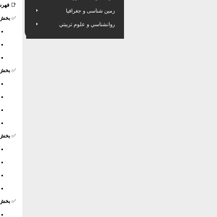
📑
فهرس
زمین شناسی و جغرافیا
✅
بخش ا
روانشناسي و علوم تربيتي
✅
بخش د
✅
بخش س
✅
بخش چ