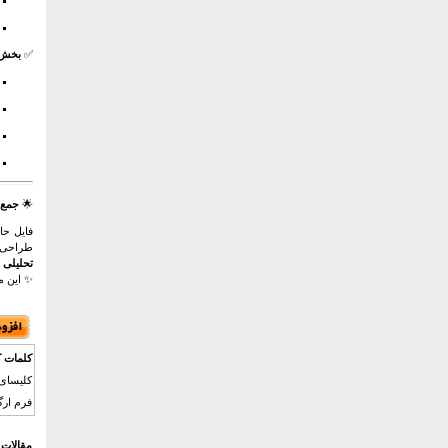
✅
بخش پ
🌟
جمع‌
فایل حا
طراحی، 
تحلیلی 
✨ این 
کلمات ک
کلیسای 
فرم ارگ
مقالات 