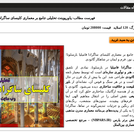
 مقالات
پاورپوینت تحلیلی جامع بر معماری کلیسای ساگرادا 
فهرست مطالب:
1 اسلاید
قیمت: 208000 تومان
جامع بر معماری کلیسای ساگرادا فامیلیا بارسلونا؛
 نور، فرم و ایمان در شاهکار گائودی
ی
ساگرادا فامیلیا
در بارسلونا، نمادی از تلفیق
 هنر و نوآوری سازه‌ای
است که توسط معمار نابغه
گائودی
طراحی شد. این بنا بیش از یک قرن در حال
ست و در هر سنگ و قوس آن، نشانه‌ای از
باور
بیعت و خلاقیت ساختاری
دیده می‌شود. گائودی با
ری از هندسه ارگانیک، ساختاری خلق کرد که در آن
یعی
نقش اصلی را در انتقال مفاهیم الهی ایفا
. فرم‌های پیچیده، ستون‌های منشعب، رنگ‌های
ی رنگین و جزئیات تندیس‌گونه در نماها، ساگرادا
را به یکی از
پدیده‌های بی‌مانند معماری مدرن مذهبی
رده است.
نقش برتر پارس (NBPARS.IR) – مرجع تخصصی
ماری بین‌الملل