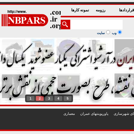
راردادها
رزومه
نمونه کارها
وب
سایت
1
2
3
4
5
تهای شهرسازی
پاورپوينتهای عمران
معماری