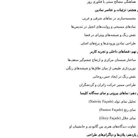
هماهنگی مصالح سنتی با فناوری روز
شتم: تزئینات و عناصر نمادین
مجسمه‌سازی در نماهای شرقی و غربی
نمادهای مسیحی و روایت‌های انجیل در تندیس‌ها
نقش رنگ و شیشه‌های ویترای در فضا
طراحی نمادین ورودی‌ها و برج‌های اصلی
هم: فضاهای داخلی و تجربه کاربر
ساختار شبستان مرکزی و ارتفاع چشم‌گیر سقف‌ها
نورپردازی طبیعی از میان طاق‌ها و شیشه‌های رنگی
نقش رنگ در ایجاد حس روحانی
طراحی مسیر حرکت زائران و گردشگران
هم: نماهای بیرونی و نمای سه‌گانه کلیسا
تحلیل نمای تولد (Nativity Façade)
نمای رنج (Passion Façade)
نمای جلال (Glory Façade)
تفاوت دیدگاه‌های هنری بین گائودی و جانشینان او
ازدهم: پلان‌ها و دیاگرام‌های طراحی