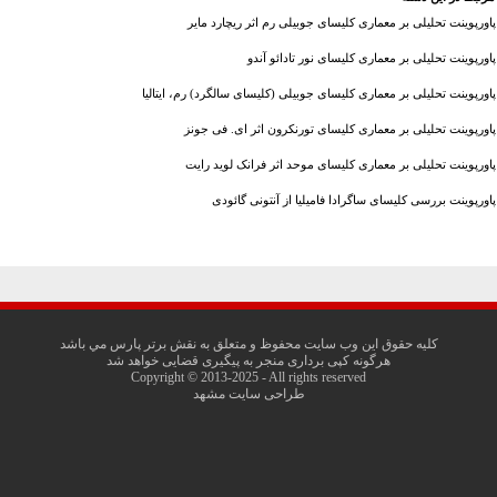
پاورپوینت تحلیلی بر معماری کلیسای جوبیلی رم اثر ریچارد مایر
پاورپوینت تحلیلی بر معماری کلیسای نور تادائو آندو
پاورپوینت تحلیلی بر معماری کلیسای جوبیلی (کلیسای سالگرد) رم، ایتالیا
پاورپوینت تحلیلی بر معماری کلیسای تورنکرون اثر ای. فی جونز
پاورپوینت تحلیلی بر معماری کلیسای موحد اثر فرانک لوید رایت
پاورپوینت بررسی کلیسای ساگرادا فامیلیا از آنتونی گائودی
کليه حقوق اين وب سايت محفوظ و متعلق به نقش برتر پارس مي باشد
هرگونه کپی برداری منجر به پیگیری قضایی خواهد شد
Copyright © 2013-2025 - All rights reserved
طراحی سایت مشهد