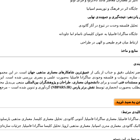
تأثیر بر معماران معاصر مانند کالاتراوا و فرای اوتو
جایگاه اثر در فرهنگ و توریسم اسپانیا
انزدهم: نتیجه‌گیری و جمع‌بندی نهایی
تحلیل فلسفه وحدت در تنوع در آثار گائودی
جایگاه ساگرادا فامیلیا به عنوان کلیسای ناتمام اما جاودانه
ارتباط میان فرم طبیعی و الهی در طراحی
منابع و ماخذ
بندی
ضر تحلیلی دقیق و جذاب از یکی از
عمیق‌ترین شاهکارهای معماری مذهبی جهان
است. در این مجموعه
سازه، تزیینات و فلسفه وجودی ساگرادا فامیلیا به‌صورت علمی و بصری بررسی شده است. این
و مستندات فنی
است و برای
دانشجویان معماری، طراحان و پژوهشگران بین‌المللی
منبعی بی‌بدیل م
مطلب به‌صورت انحصاری توسط
نقش برتر پارس (NBPARS.IR)
گردآوری و تدوین شده است – مرجع
لیدی مرتبط:
ساگرادا فامیلیا, معماری ساگرادا فامیلیا, آنتونی گائودی, تحلیل معماری کلیسا, معماری مذهبی بارسلو
انیک گائودی, معماری مدرن اسپانیا, معماری مذهبی اروپا, تحلیل کلیسا ساگرادا فامیلیا, جزئیات سازه‌ای 
مرتبط در این دسته