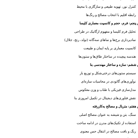
کنترل نور، تهویه طبیعی و سازگاری با محیط
رابطه اقلیم با انتخاب مصالح و رنگ‌ها
پنجم: فرم، حجم و کانسپت معماری کلیسا
تحلیل فرم کلیسا و مفهوم ارگانیک در طراحی
نمادپردازی برج‌ها و نماهای سه‌گانه (تولد، رنج، جلال)
کانسپت معماری بر پایه ایمان و طبیعت
هندسه پیچیده در ساختار طاق‌ها و ستون‌ها
ششم: سازه و ساختار مهندسی بنا
سیستم ستون‌های درختی‌شکل و توزیع بار
نوآوری‌های گائودی در محاسبات سازه‌ای
مدل‌سازی فیزیکی با طناب و وزن معکوس
نقش فناوری‌های دیجیتال در تکمیل امروزی بنا
فتم: متریال و مصالح به‌کاررفته
سنگ، بتن و شیشه به عنوان مصالح اصلی
استفاده از تکنیک‌های مدرن در ادامه ساخت
رنگ و بافت مصالح در انتقال حس معنوی