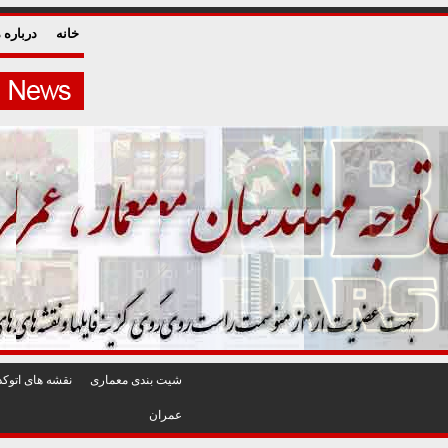
خانه
درباره م
شيت بندی معماری
نقشه های اتوکد
عمران