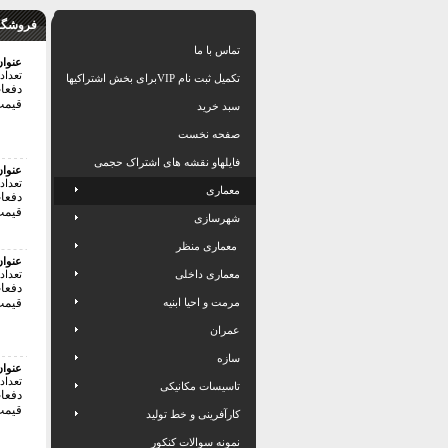
فروشگاه
تماس با ما
عنوا
تعداد
تکمیل ثبت نام VIPبرای بخش اشتراکیها
دفعات 
قیمت:50000 
سبد خرید
صفحه نخست
فایلهاو نقشه های اشتراک حجمی
عنوا
تعداد
معماری
دفعات 
قیمت:120000 
شهرسازی
معماری منظر
عنوا
معماری داخلی
تعداد
دفعات 
مرمت و احیا ابنیه
قیمت:60000 
عمران
سازه
عنوا
تعداد
تاسیسات مکانیکی
دفعات 
قیمت:80000 
کارآفرینی و خط تولید
نمونه سوالات کنکور