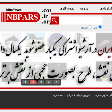
راردادها
رزومه
نمونه کارها
وب
سایت
1
2
3
4
5
تهای شهرسازی
پاورپوينتهای عمران
معماری