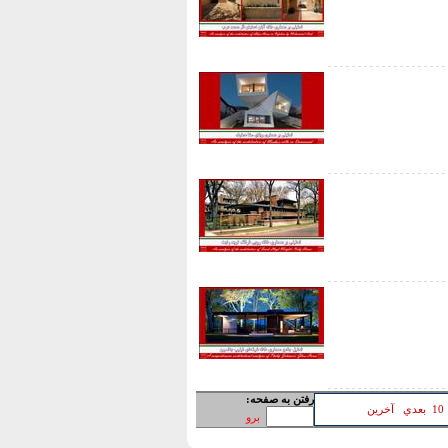
رفتن به صفحه:
10
بعدي
آخرين
برو