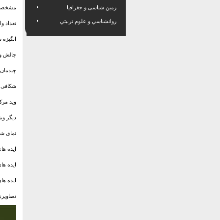
زمین شناسی و جغرافیا
مشخصات
روانشناسي و علوم تربيتي
تعداد وا
انگیزه 
چالش وی
چیدمان 
شکافی 
وید مرک
دیگر وی
نمای شم
ایده ها
ایده ها
ایده ها
تصاویری