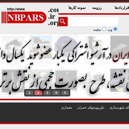
راردادها
رزومه
نمونه کارها
وب
سایت
1
2
3
4
5
تهای شهرسازی
پاورپوينتهای عمران
معماری