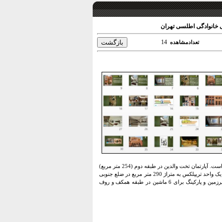
ی خانوادگی اطلسی تهران
14
تعدادمشاهده
"آپارتمان خانوادگی اطلسی" در زمینی به مساحت 500 متر مربع در منطقه ظفر در شمال تهران ساخته شده است. آپارتمان تخت والدین در طبقه دوم (254 متر مربع)
است. یک واحد دوبلکس به مساحت 233 متر مربع در طبقات 3 و 4 در ضلع شمالی متعلق به فرزند کوچکتر و یک واحد تریپلکس به متراژ 290 متر مربع در ضلع جنوبی
برای پسر بزرگتر می باشد. امکانات مشترک شامل استخر، سونا، سالن بدنسازی و چایخانه واقع در طبقه زیرزمین و پارکینگ برای 6 ماشین در طبقه همکف و روف