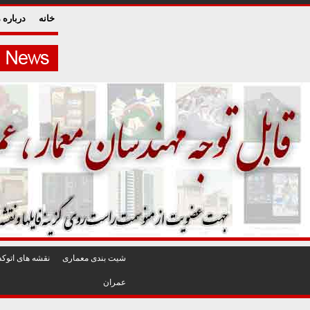
خانه
درباره م
شيت بندی معماری
نقشه های اتوکد
عمران