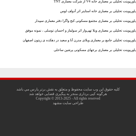
پاورپوینت تحلیلی بر معماری خانه V4 از شرکت معماری TNT
پاورپوینت تحلیلی بر معماری خانه استاینر اثر آدولف لوس
پاورپوینت تحلیلی بر معماری مجتمع مسکونی کنج واگرا دفتر معماری سپیدار
پاورپوینت تحلیلی بر معماری ویلا تهی‌وار اثر سولماز و احسان توسلی ، نمونه موفق
پاورپوینت تحلیلی جامع بر معماری ویلای مدرن آنا و سعید در دهکده ی زیتون اصفهان
پاورپوینت تحلیلی بر معماری برجهای مسکونی پرشین ساحلی
کليه حقوق اين وب سايت محفوظ و متعلق به نقش برتر پارس مي باشد
هرگونه کپی برداری منجر به پیگیری قضایی خواهد شد
Copyright © 2013-2025 - All rights reserved
طراحی سایت مشهد