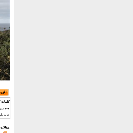
کلمات ک
خانه ,ایده خانه ,ک
مقالات 