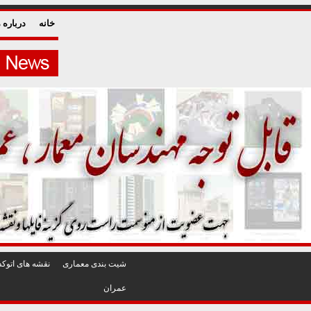
خانه
درباره م
شيت بندی معماری
نقشه های اتوکد
عمران