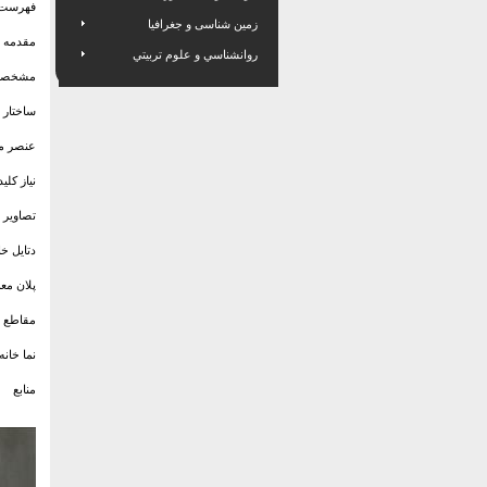
فهرست 
زمین شناسی و جغرافیا
مقدمه
روانشناسي و علوم تربيتي
مشخصات 
ساختار ا
عنصر مج
نیاز کلید
تصاویر ف
دتایل خانه
پلان معم
مقاطع خا
نما خانه R
منابع