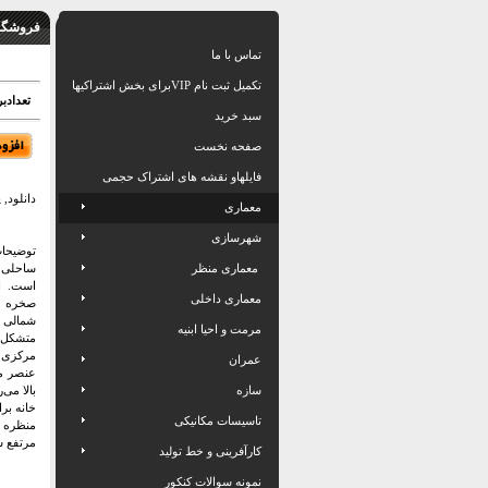
فروشگاه
تماس با ما
تکمیل ثبت نام VIPبرای بخش اشتراکیها
تعدادبرگ: 35 اسلاید بهمر
سبد خرید
صفحه نخست
فایلهاو نقشه های اشتراک حجمی
دانلود, پا
معماری
شهرسازی
توضیحات
معماری منظر
ساحلی 
است. ا
معماری داخلی
صخره ا
شمالی غ
مرمت و احیا ابنیه
متشکل 
مرکزی 
عمران
عنصر مج
سازه
بالا می‌
خانه بر
تاسیسات مکانیکی
مرتفع 
کارآفرینی و خط تولید
نمونه سوالات کنکور