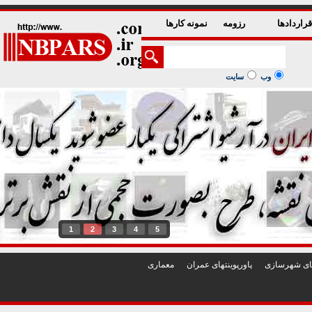
راردادها
رزومه
نمونه کارها
وب
سایت
1
2
3
4
5
تهای شهرسازی
پاورپوينتهای عمران
معماری