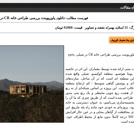
 مقالات
دانلود, پاورپوینت بررسی طراحی خانه CR در شیلی ,pptx
فهرست مطالب:
اه نقشه و تصاویر
قیمت: 92000 تومان
ورپوینت بررسی طراحی خانه CR در شیلی ,pptx
 متنی ارائه شده توسط معماران. این اثر در حاشیه
پونتا هوئسو، منطقه کوکیمبو، شیلی واقع شده
ین منطقه ای است که در آن ساحل، سازندهای
ی و پوشش گیاهی متوسط ​​/ کم ارتفاع منطقه
الب است. این پروژه بر اساس شبکه‌ای از نه ربع
از هشت ربع چوبی محیطی و یک ربع بتنی مدور
طراحی شده است که از طریق چیزی که ما آن را
سمه‌سازی می‌نامیم، به عنوان دسترسی به خانه
رود، پروژه‌ای به خودی خود مانند راه پله مارپیچ. این
ای محافظت از گیاهان محلی و در عین حال افزایش
منظره 360 درجه کاملاً بدون مانع از محیط اطراف خود،
شده است