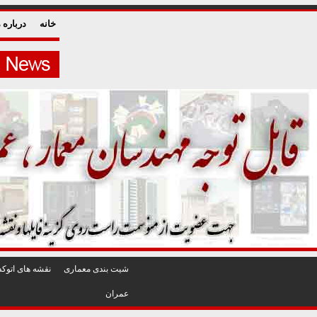
خانه
درباره م
شيت بندی معماری
نقشه های اتوکد
عمران