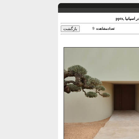
انیا ,pptx
9
تعدادمشاهده