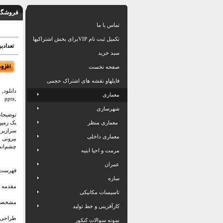
فروشگاه
تماس با ما
تکمیل ثبت نام VIPبرای بخش اشتراکیها
تعدادبرگ: 30 اسلاید بهمر
سبد خرید
صفحه نخست
فایلهاو نقشه های اشتراک حجمی
دانلود,
معماری
,pptx
شهرسازی
توضیحات
معماری منظر
یک زمین
سرازیر 
معماری داخلی
بیرونی 
چشم‌اندا
مرمت و احیا ابنیه
عمران
فهرست 
سازه
مقدمه
تاسیسات مکانیکی
مشخصات
کارآفرینی و خط تولید
طراحی خ
نمونه سوالات کنکور