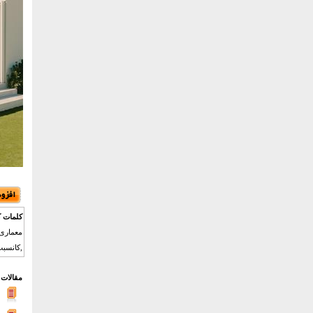
کلمات ک
معماری 
,کانسبت
مقالات 