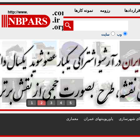
راردادها
رزومه
نمونه کارها
وب
سایت
1
2
3
4
5
تهای شهرسازی
پاورپوينتهای عمران
معماری