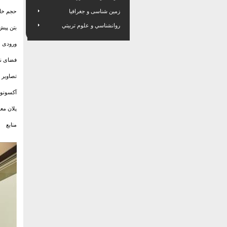
زمین شناسی و جغرافیا
حجم‌ خا
روانشناسي و علوم تربيتي
بتن پیش
ورودی خ
فضای نش
تصاویر 
آکسونوم
پلان مع
منابع