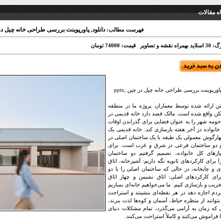
 مقالات
دانلود, پاورپوینت بررسی طراحی خانه چیل در چی
فهرست مطالب:
اه نقشه و تصاویر
قیمت: 74000 تومان
پاورپوینت بررسی طراحی خانه چیل در چین ,pptx
 ارائه شده توسط معماران. پروژه ما در منطقه
کن واقع شده است. مالک قصد دارد خانه قدیمی در
ومه شهر را به عنوان فضایی برای گذراندن اوقات
انواده در آخر هفته بازسازی کند. خانه قدیمی یک
ارگوش معمولی یک طبقه با یک ساختمان اصلی در
 دو ساختمان فرعی در شرق و غرب است. برای
یازهای کل خانواده، تصمیم گرفتیم دو ساختمان
 برای کارکردهای ثانویه نگه داریم: آشپزخانه، اتاق
 و چایخانه، در حالی که ساختمان اصلی را با دو
ای کارکردهای اصلی: اتاق نشیمن و چهار اتاق
ریب و بازسازی کنیم. ما می‌خواهیم خانه‌ای بسازیم
ردم اجازه دهد در هر نقطه‌ای بنشینند و استراحت
 بتوانند از منظره حیاط، آسمان و کوه‌ها لذت ببرند،
 که زمان به آرامی می‌گذرد، تمام مشکلات دنیای
 فراموش می‌کنند و کاملاً استراحت می‌کنند.