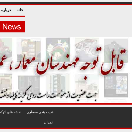
خانه
درباره م
شيت بندی معماری
نقشه های اتوکد
عمران