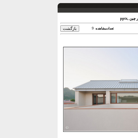
ن ,pptx
9
تعدادمشاهده