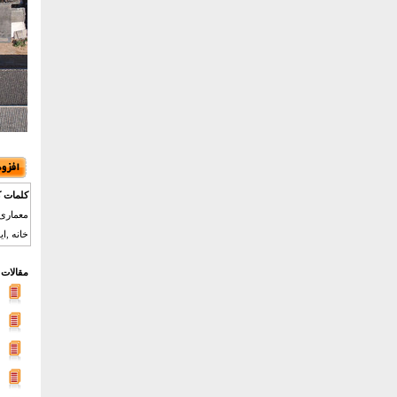
کلمات ک
معماری 
خانه ,ا
مقالات 