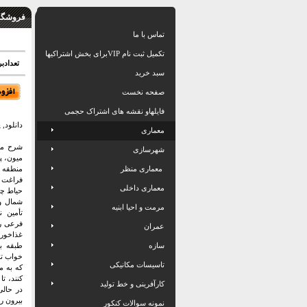
فروشگاه
تماس با ما
تکمیل ثبت نام VIPبرای بخش اشتراکیها
تعدادبرگ: 30 اسلاید بهمر
سبد خرید
صفحه نخست
فایلهاو نقشه های اشتراک حجمی
دانلود, 
معماری
شرح متن
شهرسازی
میون، پ
معماری منظر
منطقه ح
فراغت خ
معماری داخلی
حیاط چه
شمال و
مرمت و احیا ابنیه
تأمین ن
فرعی را
عمران
غذاخوری
سازه
طبقه بر
خواب تخ
تاسیسات مکانیکی
که به م
کنند، تا
کارآفرینی و خط تولید
در حالی
بیرون را
نمونه سوالات کنکور