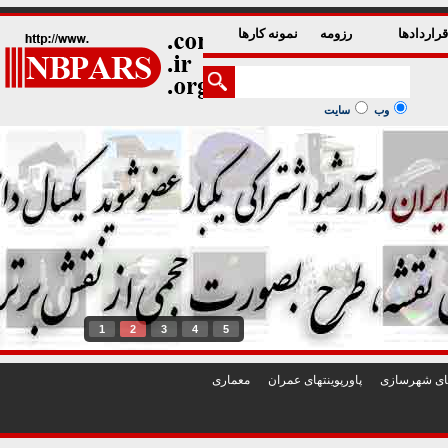
راردادها
رزومه
نمونه کارها
وب
سایت
1
2
3
4
5
تهای شهرسازی
پاورپوينتهای عمران
معماری