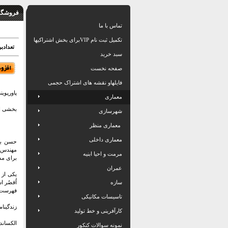
فروشگاه
تماس با ما
تکمیل ثبت نام VIPبرای بخش اشتراکیها
تعدادبرگ: 87
سبد خرید
صفحه نخست
فایلهاو نقشه های اشتراک حجمی
پاورپوی
معماری
بخشی ا
شهرسازی
معماری منظر
معماری داخلی
مهندس م
مرمت و احیا ابنیه
برای مس
عمران
یکی از 
سازه
اُقصُر 
فهرست
تاسیسات مکانیکی
زندگینام
کارآفرینی و خط تولید
الکساندر
نمونه سوالات کنکور