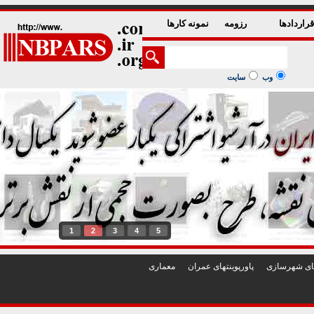
راردادها
رزومه
نمونه کارها
وب
سایت
1
2
3
4
5
تهای شهرسازی
پاورپوينتهای عمران
معماری