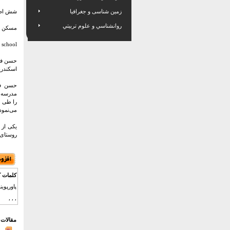
زمین شناسی و جغرافیا
شش اصل 
روانشناسي و علوم تربيتي
مسكن خ
 school
حسن فتحی زا
اسکندریه درگ
حسن فتح
مدرسه م
را طی م
می‌نمود
یکی از 
روستای 
کلمات ک
, , ,
مقالات 