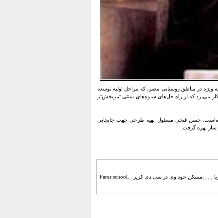
 ویژه در مناطق روستایی مصر، که مراحل اولیه توسعه
کار می‌برد که از راه حل‌های شیوه‌های سنتی ثمربخش‌تر
 شده‌است. حسن فتحی مسئول تهیه طرحی جهت جابجایی
 ساز بهره گرفت.
پاورپوینت ,زندگینامه و ,آثار ,حسن فتحی , , , , , ,حسن بن احمد فتحی , مهندس معماری مصری بود , ,الکساندریا , , , ,مسكن خود وی در سی دی كریر , ,Fares school