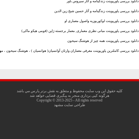
دانلود بررسی پاورپوینت زندگینامه و آثار سیروس باور
دانلود بررسی پاورپوینت زندگینامه و آثار حسین شیخ زین الدین
دانلود بررسی پاورپوینت لوکوربوزیه واصول معماری او
دانلود بررسی پاورپوینت مبانی نظری معماری, معمار برجسته ژاپن (فومی هیکو ماکی)
دانلود بررسی پاورپوینت همه چیز از هوشنگ سیحون
دانلود بررسی کاملترین پاورپوینت معرفی معماران وارتان آوانسیان( هوانسیان ) ، هوشنگ سیحون ، مهرد
کليه حقوق اين وب سايت محفوظ و متعلق به نقش برتر پارس مي باشد
هرگونه کپی برداری منجر به پیگیری قضایی خواهد شد
Copyright © 2013-2025 - All rights reserved
طراحی سایت مشهد