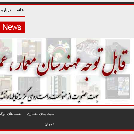
خانه
درباره م
شيت بندی معماری
نقشه های اتوکد
عمران