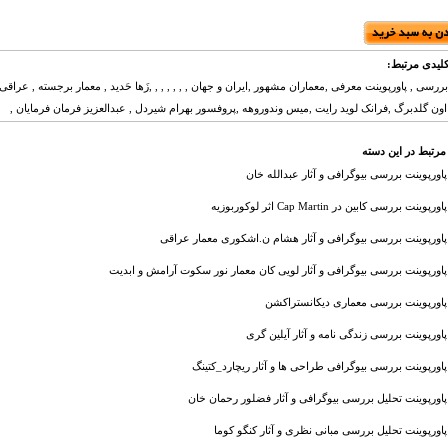
لیدی مرتبط:
بررسی , پاورپوینت معرفی ,معماران مشهور ,ایران و جهان , , , , , , ,زَها حَدید , معمار برجسته , عراقی
اون گلدبرگ ,فرانک لويد رايت ,میس وندوروهه ,پروفسور بهرام شیردل , عبدالعزیز فرمان فرمایان ,
مرتبط در این دسته
پاورپوینت بررسی بیوگرافی و آثار عبدالله خان
پاورپوینت بررسی کابین در Cap Martin اثر لوکوربوزیه
پاورپوینت بررسی بیوگرافی و آثار هشام ن.اشکوری معمار عراقی
پاورپوینت بررسی بیوگرافی و آثار لویی کان معمار نور سکوت آرامش و ابدیت
پاورپوینت بررسی معماری دیکانستراکشن
پاورپوینت بررسی زندگی نامه و آثار آیلین گری
پاورپوینت بررسی بیوگرافی طراحی ها و آثار ریچارد_کتینگ
پاورپوینت تحلیل بررسی بیوگرافی و آثار فضلور رحمان خان
پاورپوینت تحلیل بررسی مبانی نظری و آثار کنگو کوما