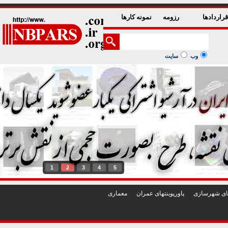
راردادها
رزومه
نمونه کارها
وب
سایت
1
2
3
4
5
تهای شهرسازی
پاورپوينتهای عمران
معماری