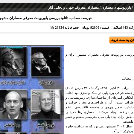
 پاورپوینتهای معماری / معماران معروف جهان و تحلیل آثار
دانلود بررسی پاورپوینت معرفی معماران مشهور
فهرست مطالب:
 اسلاید .
قیمت: 92000 تومان
حجم فایل: 23834 kb
بررسی پاورپوینت معرفی معماران مشهور ایران و
ز مطالب:
زَها حَدید (زاده ۳۱ اکتبر ۱۹۵۰-درگذشته ۳۱ مارس ۲۰۱۶)
رجسته عراقی-بریتانیایی در سبک واسازی بود. اغلب
 انعکاس آمیزه‌ای از ساختمان‌سازی، زمین‌شناسی و
اطراف است. آثار و طراحی‌های وی با حرکت و
داشتن، ضمن پیروی از هندسه نااقلیدسی، نظم
ا در فضا ایجاد می‌کنند. معماری زها حدید را
 تلاش برای ایجاد پلی میان مدرنیسم متقدم و عصر
 دانست.
حدید در سال ۲۰۰۴ نخستین زنی بود که به دریافت جایزه
ریتزکِر نائل آمد.