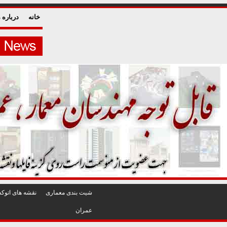
خانه
درباره م
شيت بندی معماری
نقشه های اتوکد
عمران