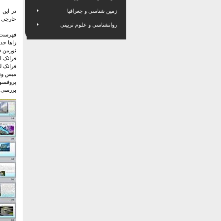
زمین شناسی و جغرافیا
در این 
خارجی گ
روانشناسي و علوم تربيتي
فهرست پ
زاها حدید و 
نورمن فاست
فرانک اون 
فرانک لويد
میس وندورو
پروفسور به
بررسی زند