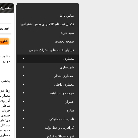
معماری /
تماس با ما
تکمیل ثبت نام VIPبرای بخش اشتراکیها
تعدادبرگ: 443
سبد خرید
صفحه نخست
فایلهاو نقشه های اشتراک حجمی
دانلود 
معماری
جهان
شهرسازی
معماری منظر
بخشی ا
معماری داخلی
مرمت و احیا ابنیه
معمار ب
آثار وی
عمران
مناظر 
سازه
جریان 
جدیدی ر
تاسیسات مکانیکی
می‌توان
دیجیتال
کارآفرینی و خط تولید
معماری پ
نمونه سوالات کنکور