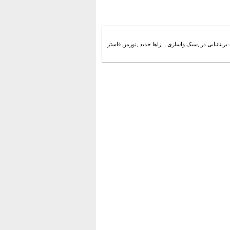
-بریتانیایی در ,سبک واسازی , ,زاها حدید ,نورمن فاستر