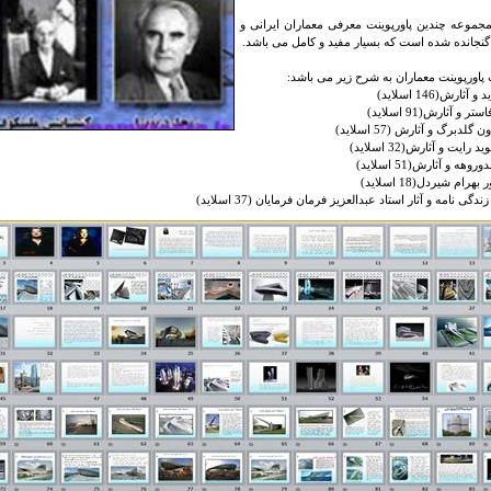
مجموعه چندین پاورپوینت معرفی معماران ایرانی و
نجانده شده است که بسیار مفید و کامل می باشد.
اورپوینت معماران به شرح زیر می باشد:
آثارش(146 اسلاید)
ر و آثارش(91 اسلاید)
گلدبرگ و آثارش (57 اسلاید)
 رايت و آثارش(32 اسلاید)
هه و آثارش(51 اسلاید)
رام شیردل(18 اسلاید)
گی نامه و آثار استاد عبدالعزیز فرمان فرمایان (37 اسلاید)