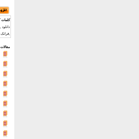
کلمات ک
دانلود ,
,فرانک 
مقالات 