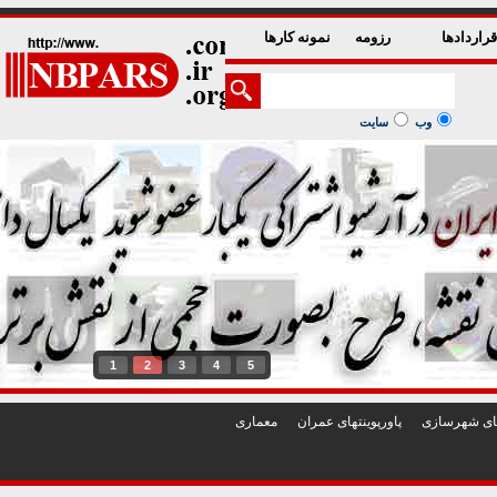
راردادها
رزومه
نمونه کارها
وب
سایت
1
2
3
4
5
تهای شهرسازی
پاورپوينتهای عمران
معماری