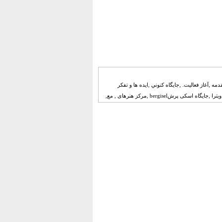
قدمه ,آغاز فعاليت. ,جايگاه كنوني ,ايده ها و تفكر