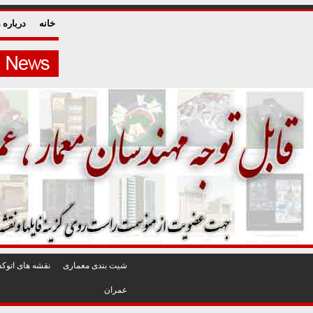
خانه
درباره م
شيت بندی معماری
نقشه های اتوکد
عمران