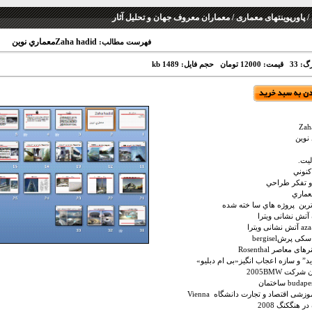
 پاورپوینتهای معماری / معماران معروف جهان و تحلیل آثار
Zaha hadidمعماري نوين
فهرست مطالب:
گ: 33
قیمت: 12000 تومان
حجم فایل: 1489 kb
Zah
نوين
ليت.
كنوني
 و تفكر طراحي
عماري
ين پروژه هاي سا خته شده
 آتش نشانی ویترا
ی پرشbergisel
ی معاصر Rosenthal
د” و سازه اعجاب انگیز«بی ‌ام دبلیو»
رکت 2005BMW
زشی اقتصاد و تجارت دانشگاه Vienna
ر هنگکنگ 2008