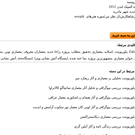
روسیه
لمپیک لندن 2012
جدید شهر مادرید
شاهکارش(از نظر من)موزه هنرهای norajik
لیدی مرتبط:
Zaha hadid ,پاورپوينت ,اسلايد ,معماري ,تحقيق ,مطلب ,پروژه ,زاحا حدید ,معماران معروف ,معماري نوين ,م
 معماري ,مشهورترين پروژه ,سا خته شده ,ایستگاه آتش نشانی ویترا ,ایستگاهaza ,آتش نشانی ویترا ,جایگاه اسکی پرشbergisel ,مرکز هنرهای , مع,
مرتبط در این دسته
پاورپوینت تحلیلی بر معماری و آثار ریچارد میر
پاورپوینت بررسی بیوگرافی و تحلیل آثار معماری سانتیاگو کالاتراوا
پاورپوینت بررسی بیوگرافی و آثار هشام ن.اشکوری معمار عراقی
پاورپوینت بررسی بیوگرافی و آثار لویی کان معمار نور سکوت آرامش و ابدیت
پاورپوینت بررسی معماری دیکانستراکشن
پاورپوینت بررسی زندگی نامه و آثار آیلین گری