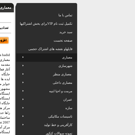
معماری /
تماس با ما
تکمیل ثبت نام VIPبرای بخش اشتراکیها
تعدادبر
سبد خرید
صفحه نخست
فایلهاو نقشه های اشتراک حجمی
a hadid
معماری
معماري 
مقدمه
شهرسازی
آغاز فعا
معماری منظر
جايگاه 
ايده ها
معماری داخلی
جوايز م
مشهورتر
مرمت و احیا ابنیه
ایستگاه
ایستگاهaza آتش نشانی ویترا
عمران
جایگاه اسک
سازه
مرکز هنرها
زاها حدی
تاسیسات مکانیکی
ساختمان ش
2007 budapest ساختمان
کارآفرینی و خط تولید
مرکز آمو
ایستگاه د
نمونه سوالات کنکور