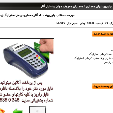
 پاورپوینتهای معماری / معماران معروف جهان و تحلیل آثار
پاورپوينت نقد آثار معماري جيمز استرلينگ James Stirling
فهرست مطالب:
گ: 23
قیمت: 18000 تومان
حجم فایل: 915 kb
ه
کارهای استرلینگ
نظری و فلسفی کارهای استرلینگ
رنیسم