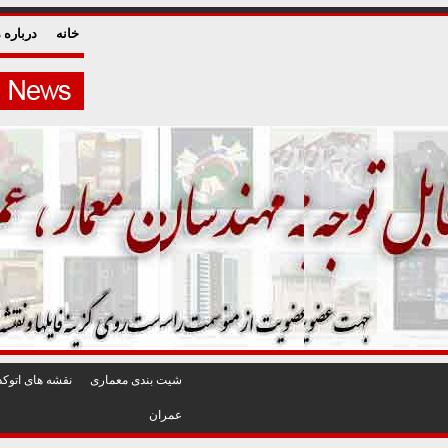
خانه
درباره م
شيت بندی معماری
نقشه های اتوکد
عمران