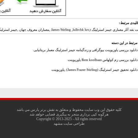
لیدی مرتبط:
معماري جيمز استرلينگ James Stirling ,lulhvhk luv,t ,معماران معروف جهان ,جیمز استرلینگ,
مرتبط در این دسته
دانلود بررسی پاورپوینت بیوگرافی و زندگینامه جیمز استرلینگ معمار بریتانیایی
دانلود بررسی رم کولهاس Rem koolhaas پاورپوینت
دانلود تحقیق جیمز استرلینگ (James Frazer Stirling) ,پاورپوینت
کليه حقوق اين وب سايت محفوظ و متعلق به نقش برتر پارس مي باشد
هرگونه کپی برداری منجر به پیگیری قضایی خواهد شد
Copyright © 2013-2025 - All rights reserved
طراحی سایت مشهد