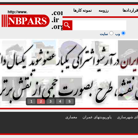
راردادها
رزومه
نمونه کارها
وب
سایت
1
2
3
4
5
تهای شهرسازی
پاورپوينتهای عمران
معماری