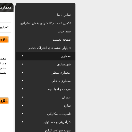
معماری /
تماس با ما
تکمیل ثبت نام VIPبرای بخش اشتراکیها
تعدادبر
سبد خرید
صفحه نخست
فایلهاو نقشه های اشتراک حجمی
معماری
مقدم
مشخصه 
شهرسازی
مبانی 
معماری منظر
پستمد
معماری داخلی
مرمت و احیا ابنیه
عمران
سازه
تاسیسات مکانیکی
کارآفرینی و خط تولید
نمونه سوالات کنکور