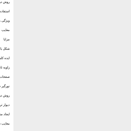
روش در
استفاده از
ویژگی 
معایب
مزایا
شکل بام
ایده کل
زاویه ت
صفحات 
نورگیر 
روش دري
دیوار ت
ایجاد م
معایب د