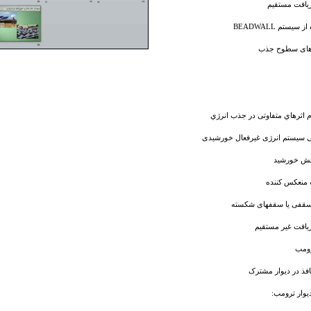
يافت مستقيم
 سیستم BEADWALL
های سطوح جذب
 اثرهاي متفاوتی در جذب انرژي
ی سیستم انرژی غیرفعال خورشیدی
ابش خورشید
منعکس کننده
سقفی یا سقفهای شکسته
افت غیر مستقيم
رومب
نافذ در دیوار مشترک
یوار ترومب: