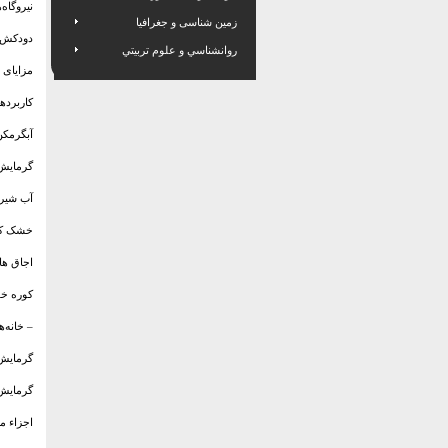
نیروگاه
زمین شناسی و جغرافیا
دودکش‌
روانشناسي و علوم تربيتي
مزایای 
کاربرده
آبگرمکن
گرمایش 
آب شیر
خشک کن
اجاق ه
کوره خ
– خانه‌
گرمایش
گرمایش 
اجزاء م