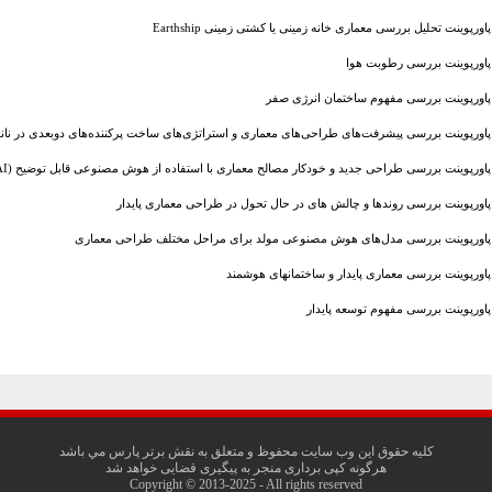
پاورپوینت تحلیل بررسی معماری خانه زمینی یا کشتی زمینی Earthship
پاورپوینت بررسی رطوبت هوا
پاورپوینت بررسی مفهوم ساختمان انرژی صفر
پاورپوینت بررسی پیشرفت‌های طراحی‌های معماری و استراتژی‌های ساخت پرکننده‌های دوبعدی در نانوک
پاورپوینت بررسی طراحی جدید و خودکار مصالح معماری با استفاده از هوش مصنوعی قابل توضیح (XAI)
پاورپوینت بررسی روندها و چالش های در حال تحول در طراحی معماری پایدار
پاورپوینت بررسی مدل‌های هوش مصنوعی مولد برای مراحل مختلف طراحی معماری
پاورپوینت بررسی معماری پایدار و ساختمانهای هوشمند
پاورپوینت بررسی مفهوم توسعه پایدار
کليه حقوق اين وب سايت محفوظ و متعلق به نقش برتر پارس مي باشد
هرگونه کپی برداری منجر به پیگیری قضایی خواهد شد
Copyright © 2013-2025 - All rights reserved