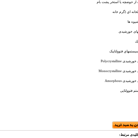
 از حوضچه یا استخر پشت بام
انه اي (گرم خانه
یوه ها
ای خورشیدی
يك
يستمهاي فتوولتاييک
یدی Polycrystalline
یدی Monocrystalline
رشیدی Amorphous
م فتوولتایی
لیدی مرتبط: