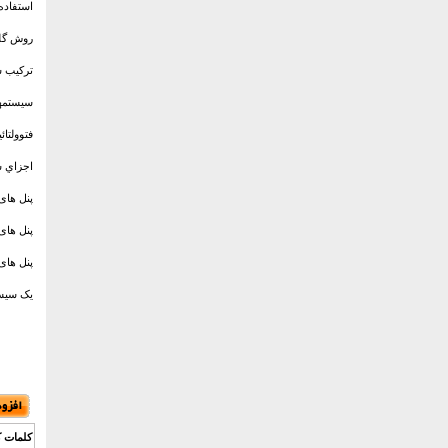
استفاده
روش گلخ
ترکیب ش
سیستمه
فتوولتائ
اجزاي س
پنل های خورش
پنل های خورش
پنل های خو
یک سیست
کلمات ک