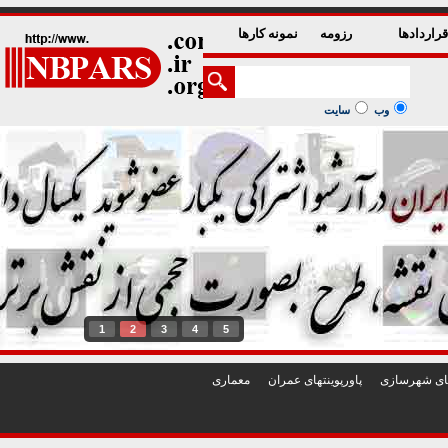
راردادها
رزومه
نمونه کارها
وب
سایت
1
2
3
4
5
تهای شهرسازی
پاورپوينتهای عمران
معماری