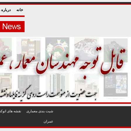
خانه
درباره م
شيت بندی معماری
نقشه های اتوکد
عمران