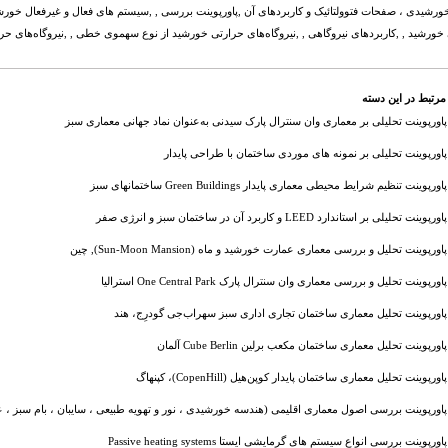
ورشیدی ، صفحات فتوولتائیک و کاربردهای آن ,پاورپوینت بررسی , ,سیستم های فعال و غیرفعال خورشید
خورشید , ,کاربردهای نیروگاهی , ,نیروگاه‌های حرارتی خورشید از نوع سهموی خطی , ,نیروگاه‌های حرار
مرتبط در این دسته
پاورپوینت تحلیلی بر معماری وان سنترال پارک سیدنی به‌عنوان نماد جهانی معماری سبز
پاورپوینت تحلیلی بر نمونه های موردی ساختمان با طراحی پایدار
پاورپوینت تنظیم شرایط محیطی معماری پایدار Green Buildings ساختمانهای سبز
پاورپوینت تحلیلی بر استاندارد LEED و کاربرد آن در ساختمان سبز و انرژی صفر
پاورپوینت تحلیل و بررسی معماری عمارت خورشید و ماه (Sun-Moon Mansion), چین
پاورپوینت تحلیل و بررسی معماری وان سنترال پارک One Central Park استرالیا
پاورپوینت تحلیل معماری ساختمان تجاری اداری سبز سهراب‌جی گودرِج، هند
پاورپوینت تحلیل معماری ساختمان مکعب برلین Cube Berlin آلمان
پاورپوینت تحلیل معماری ساختمان پایدار کوپن‌هیل (CopenHill)، کپنهاگ
پاورپوینت بررسی اصول معماری اقلیمی (هندسه خورشیدی ، نور و تهویه طبیعی ، سایبان ، بام سبز ، ع
پاورپوینت بررسی انواع سیستم های گرمایشی ایستا Passive heating systems