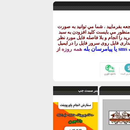
عه بفرماييد
،
شما مي توانيد به صورت
ن منظور مي بايست کليد افزودن به سبد
يد را انجام و بلا فاصله فايل مورد نظر
گهداری فايل روی سرور فايل را در ايميل
يا
پيامرسان بله
همه روزه
از
بنر سمت جپ