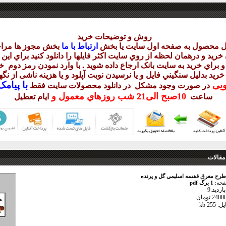
روش و توضيحات خريد
يل محصول به صفحه اول سايت يا بخش
ارتباط با ما
بخش مجوز ها مراج
ريد و درهمان لحظه از روي سايت اکثر فايلها را دانلود کنيد براي اي
 براي خريد به سايت بانک ارجاع داده شويد . با وارد نمودن رمز دوم
خر
 خريد بدليل سنگيني فايل و يا نرسيدن نوبت آپلود و يا هزينه ناشی از ن
با
پيامک sms 
ويی
در صورت وجود مشکل در دانلود
محصولات سايت فقط
10
صبح
الی21 شب
روزهاي معمول و
ساعت
ايام تعطيل
مقالات
طرح معرق قفسه اسلیمی گل و پرنده
فحه:
1 برگ pdf
زدید:9
25 kb