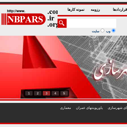
راردادها
رزومه
نمونه کارها
وب
سایت
1
2
3
4
5
تهای شهرسازی
پاورپوينتهای عمران
معماری