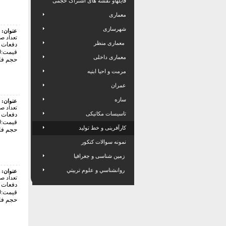
فایلهاو نقشه های اشتراک حجمی
معماری
شهرسازی
عنوان:
تعداد ص
معماری منظر
دفعات با
قیمت:24000 تومان
معماری داخلی
حجم فایل: 6
مرمت و احیا ابنیه
عمران
سازه
عنوان:
تعداد ص
تاسیسات مکانیکی
دفعات با
قیمت:24000 تومان
کارآفرینی و خط تولید
حجم فایل: 6
نمونه سوالات کنکور
زمین شناسی و جغرافیا
روانشناسي و علوم تربيتي
عنوان:
تعداد ص
دفعات با
قیمت:24000 تومان
حجم فایل: 4