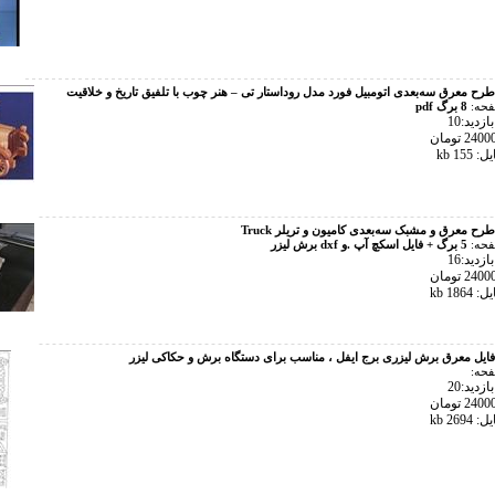
طرح معرق سه‌بعدی اتومبیل فورد مدل روداستار تی – هنر چوب با تلفیق تاریخ و خلاقیت
فحه:
8 برگ pdf
زدید:10
15 kb
طرح معرق و مشبک سه‌بعدی کامیون و تریلر Truck
فحه:
5 برگ + فایل اسکچ آپ .و dxf برش لیزر
زدید:16
186 kb
فایل معرق برش لیزری برج ایفل ، مناسب برای دستگاه برش و حکاکی لیزر
فحه:
زدید:20
269 kb