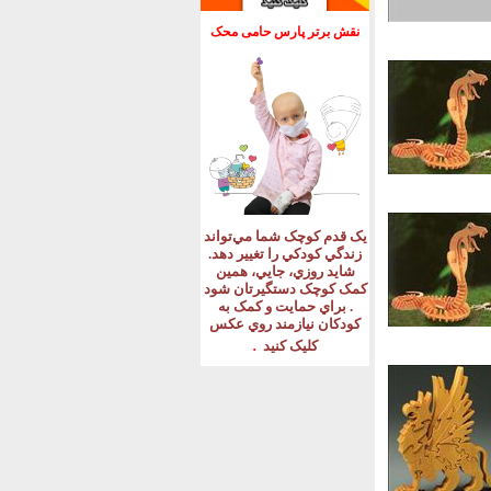
نقش برتر پارس حامی محک
يک قدم کوچک شما مي‌تواند
زندگي کودکي را تغيير دهد
.
شايد روزي، جايي، همين
کمک کوچک دستگيرتان شود
.
براي حمايت و کمک به
کودکان نيازمند روي عکس
.
کليک کنيد