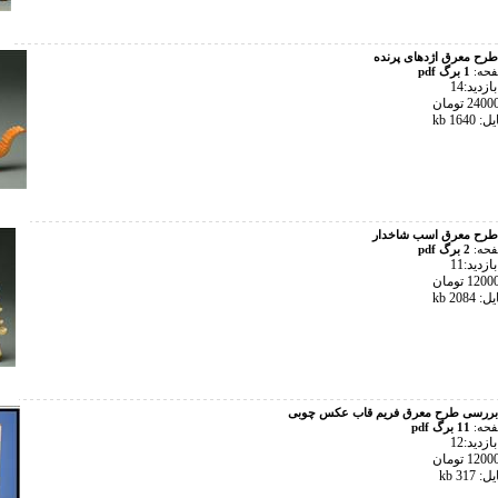
طرح معرق اژدهای پرنده
فحه:
1 برگ pdf
زدید:14
164 kb
طرح معرق اسب شاخدار
فحه:
2 برگ pdf
زدید:11
208 kb
بررسی طرح معرق فریم قاب عکس چوبی
فحه:
11 برگ pdf
زدید:12
31 kb