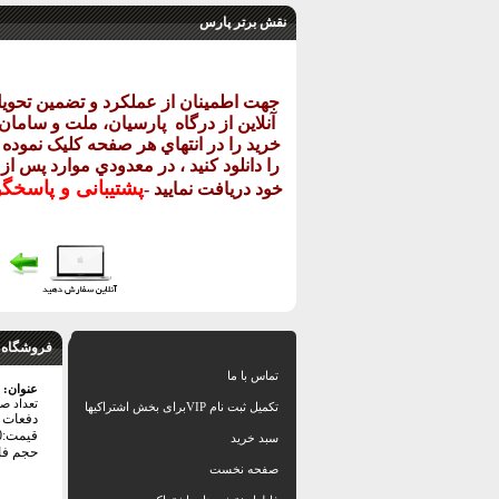
نقش برتر پارس
جهت اطمينان از عملکرد و تضمين تحو
آنلاين از درگاه
پارسيان، ملت و سامان خ
خريد را در انتهاي هر صفحه کليک نموده و
را دانلود کنيد ، در معدودي موارد پس از
پشتيبانی و پاسخگ
خود دريافت نماييد
-
فروشگاه 
تماس با ما
عنوان:
تعداد ص
تکمیل ثبت نام VIPبرای بخش اشتراکیها
دفعات با
قیمت:24000 تومان
سبد خرید
حجم فایل: 5
صفحه نخست