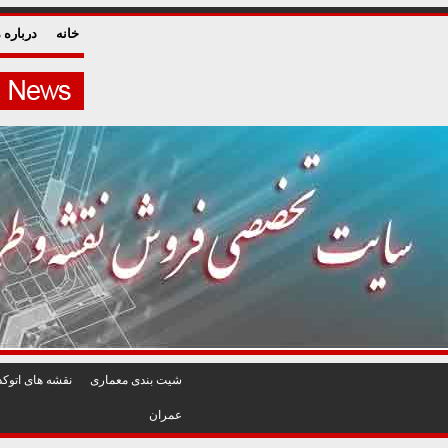
خانه
درباره م
شيت بندی معماری
نقشه های اتوکد
عمران