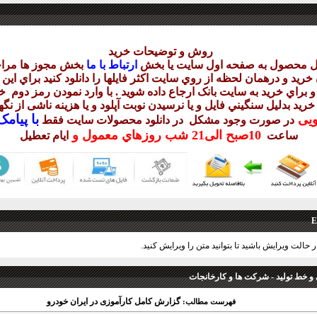
روش و توضيحات خريد
يل محصول به صفحه اول سايت يا بخش
ارتباط با ما
بخش مجوز ها مراج
ريد و درهمان لحظه از روي سايت اکثر فايلها را دانلود کنيد براي اي
 براي خريد به سايت بانک ارجاع داده شويد . با وارد نمودن رمز دوم
خر
 خريد بدليل سنگيني فايل و يا نرسيدن نوبت آپلود و يا هزينه ناشی از ن
با
پيامک sms 
ويی
در صورت وجود مشکل در دانلود
محصولات سايت فقط
10
صبح
الی21 شب
روزهاي معمول و
ساعت
ايام تعطيل
E
ر حالت ویرایش باشید تا بتوانید متن را ویرایش کنید.
 و خط توليد - شركت ها و كارخانجات
گزارش کامل کارآموزی در ایران خودرو
فهرست مطالب: