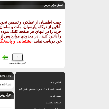
نقش برتر پارس
جهت اطمينان از عملکرد و تضمين تحو
آنلاين از درگاه
پارسيان، ملت و سامان خ
خريد را در انتهاي هر صفحه کليک نموده و
را دانلود کنيد ، در معدودي موارد پس از
پشتيبانی و پاسخگ
خود دريافت نماييد
-
nter Title
تماس با ما
شما باید د
تکمیل ثبت نام VIPبرای بخش اشتراکیها
كارآفريني
سبد خرید
صفحه نخست