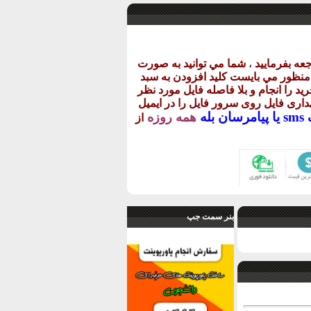
عه بفرماييد
،
شما مي توانيد به صورت
ن منظور مي بايست کليد افزودن به سبد
يد را انجام و بلا فاصله فايل مورد نظر
گهداری فايل روی سرور فايل را در ايميل
يا
پيامرسان بله
همه روزه
از
بنر سمت جپ