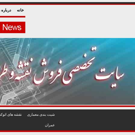
خانه
درباره م
شيت بندی معماری
نقشه های اتوکد
عمران