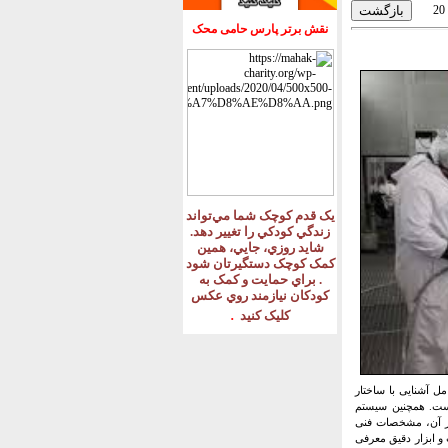
20
نقش برتر پارس حامی محک
يک قدم کوچک شما مي‌تواند
زندگي کودکي را تغيير دهد
.
شايد روزي، جايي، همين
کمک کوچک دستگيرتان شود
.
براي حمايت و کمک به
کودکان نيازمند روي عکس
.
کليک کنيد
ل آشنایی با ساختار
 است. همچنین سیستم
 است. علاوه بر آن، مشخصات فنی
یت و ابزار دقیق معرفی