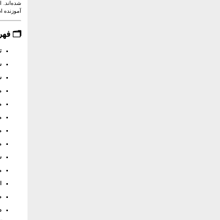
شده‌اند. 
آموزنده ا
🗂️
فهر
ت
ش
س
م
مد
م
م
م
ش
م
ا
ط
د