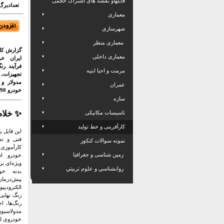
فایلهاو نقشه های اشتراک حجمی
تعدادبرگ: 50 برگ
معماری
شهرسازی
معماری منظر
گزارش کام
معماری داخلی
ایران خ
فرآیند رن
مرمت و احیا ابنیه
تجهیزات
مدولار 
عمران
خودرو L90
سازه
✨
خلاص
تاسیسات مکانیکی
کارآفرینی و خط تولید
این فایل 
فنی و تص
نمونه سوالات کنکور
کارآموزی 
زمین شناسی و جغرافیا
خودرو ا
ویژه‌ای بر
روانشناسي و علوم تربيتي
بدنه خو
پیش‌درمان
الکترودیپ
رنگ نهایی
رنگ‌ها، ا