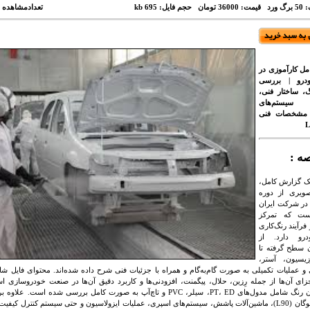
 ورد
قیمت: 36000 تومان
حجم فایل: 695 kb
تعدادمشاهده
ل کارآموزی در
ودرو | بررسی
گ، ساختار فنی،
، سیستم‌های
و مشخصات فنی
ه‌ :
یک گزارش کامل،
ویری از دوره
در شرکت ایران
ست که تمرکز
 فرآیند رنگ‌کاری
درو دارد. از
 سطح گرفته تا
وزیسیون، آستر،
 و عملیات تکمیلی به صورت گام‌به‌گام و همراه با جزئیات فنی شرح داده شده‌اند. محتوای فایل شام
جزای آن‌ها از جمله رِزین، حلال، پیگمنت، افزودنی‌ها و کاربرد دقیق آن‌ها در صنعت خودروسازی
مدولاسیون رنگ شامل مدول‌های PT، ED، سیلر، PVC و تاچ‌آپ به صورت کامل بررسی شده
خودروی لوگان (L90)، ماشین‌آلات پاشش، سیستم‌های اسپری، عملیات ایزولاسیون و حتی سیستم کنترل کیف