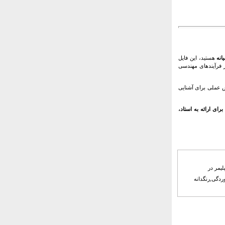
انه
هستید، این فایل
ز فرآیندهای مهندسی
زش عملی برای آشنایی
رای ارائه به استاد،
یمر در
ان خودرو,پوشش ضد خوردگی,رنگدانه