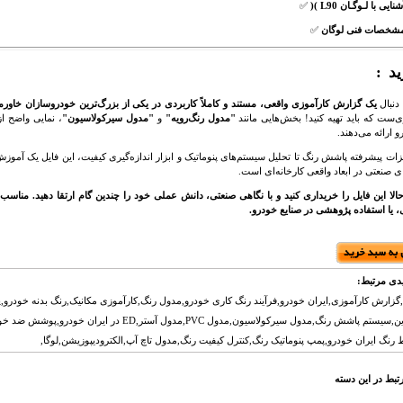
شنایی با لـوگـان L90 )(
✅
شخصات فنی لوگان
✅
د :
 دنبال
یک گزارش کارآموزی واقعی، مستند و کاملاً کاربردی در یکی از بزرگ‌ترین خودروسازان خاورمی
‌ست که باید تهیه کنید! بخش‌هایی مانند
"مدول رنگ‌رویه"
و
"مدول سیرکولاسیون"
، نمایی واضح ا
و ارائه می‌دهند.
یزات پیشرفته پاشش رنگ تا تحلیل سیستم‌های پنوماتیک و ابزار اندازه‌گیری کیفیت، این فایل یک آمو
ای صنعتی در ابعاد واقعی کارخانه‌ای است.
الا این فایل را خریداری کنید و با نگاهی صنعتی، دانش عملی خود را چندین گام ارتقا دهید. مناسب ب
، یا استفاده پژوهشی در صنایع خودرو.
دی مرتبط:
,گزارش کارآموزی,ایران خودرو,فرآیند رنگ کاری خودرو,مدول رنگ,کارآموزی مکانیک,رنگ بدنه خودرو,پل
خودرو,رزین,سیستم پاشش رنگ,مدول سیرکولاسیون,مدول PVC,مدول آستر,ED در ایر
رنگ ایران خودرو,پمپ پنوماتیک رنگ,کنترل کیفیت رنگ,مدول تاچ آپ,الکترودیپوزیشن,لوگا,
تبط در این دسته