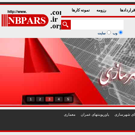
راردادها
رزومه
نمونه کارها
وب
سایت
1
2
3
4
5
تهای شهرسازی
پاورپوينتهای عمران
معماری