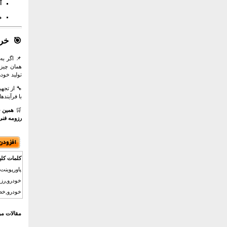
آ
م
🎯
خری
📌 اگر به
همان چیزی
تولید خودر
🔧 از تجه
با فرآینده
🛒
همین ح
رزومه فنی
کلمات کلی
پاورپوینت
خودرو,خط 
مقالات مر