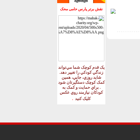
نقش برتر پارس حامی محک
يک قدم کوچک شما مي‌تواند
زندگي کودکي را تغيير دهد
.
شايد روزي، جايي، همين
کمک کوچک دستگيرتان شود
.
براي حمايت و کمک به
کودکان نيازمند روي عکس
.
کليک کنيد