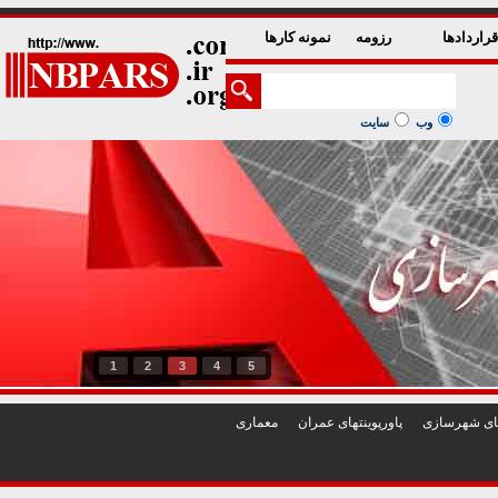
راردادها
رزومه
نمونه کارها
وب
سایت
1
2
3
4
5
تهای شهرسازی
پاورپوينتهای عمران
معماری