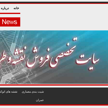
خانه
درباره م
شيت بندی معماری
نقشه های اتوکد
عمران