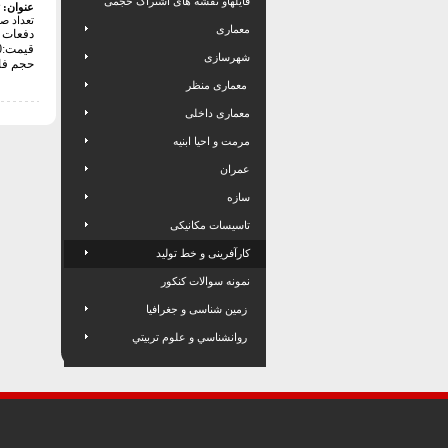
فایلهاو نقشه های اشتراک حجمی
عنوان:
تعداد ص
معماری
دفعات با
قیمت:4000 تومان
شهرسازی
حجم فایل: 6
معماری منظر
معماری داخلی
مرمت و احیا ابنیه
عمران
سازه
تاسیسات مکانیکی
کارآفرینی و خط تولید
نمونه سوالات کنکور
زمین شناسی و جغرافیا
روانشناسي و علوم تربيتي