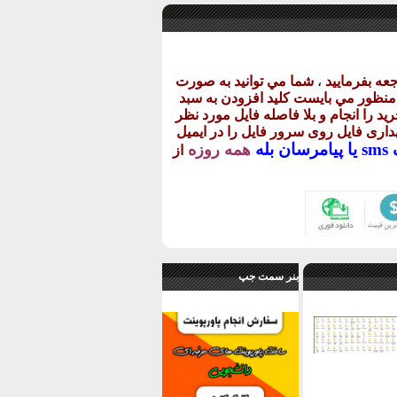
عه بفرماييد
،
شما مي توانيد به صورت
ن منظور مي بايست کليد افزودن به سبد
يد را انجام و بلا فاصله فايل مورد نظر
گهداری فايل روی سرور فايل را در ايميل
يا
پيامرسان بله
همه روزه
از
بنر سمت جپ