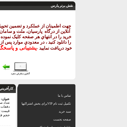
نقش برتر پارس
جهت اطمينان از عملکرد و تضمين تحو
آنلاين از درگاه
پارسيان، ملت و سامان خ
خريد را در انتهاي هر صفحه کليک نموده و
را دانلود کنيد ، در معدودي موارد پس از
پشتيبانی و پاسخگ
خود دريافت نماييد
-
كارآفريني
تماس با ما
عنوان:
تعداد ص
تکمیل ثبت نام VIPبرای بخش اشتراکیها
دفعات با
قیمت: 
سبد خرید
حجم فایل: 6
صفحه نخست