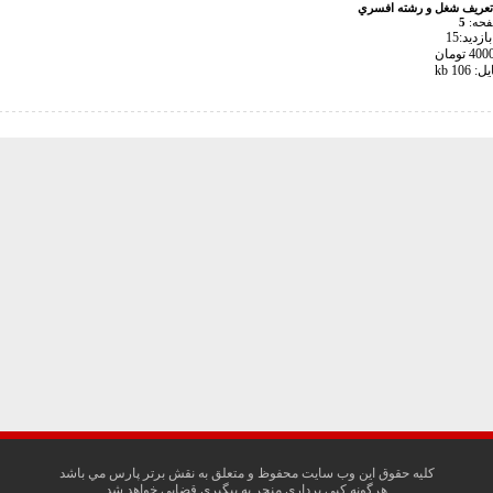
تعريف شغل و رشته افسري
فحه:
5
زدید:15
10 kb
کليه حقوق اين وب سايت محفوظ و متعلق به نقش برتر پارس مي باشد
هرگونه کپی برداری منجر به پیگیری قضایی خواهد شد