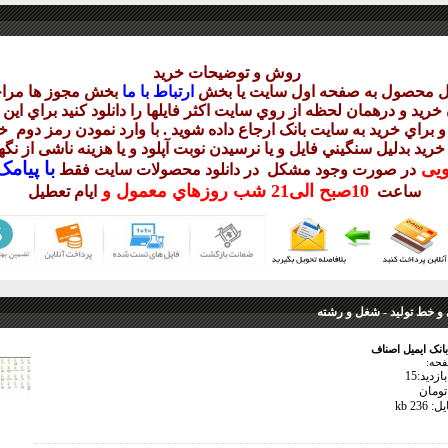
روش و توضيحات خريد
يل محصول به صفحه اول سايت يا بخش
ارتباط با ما
بخش مجوز ها مراج
ريد و درهمان لحظه از روي سايت اکثر فايلها را دانلود کنيد براي اي
 براي خريد به سايت بانک ارجاع داده شويد . با وارد نمودن رمز دوم
خر
 خريد بدليل سنگيني فايل و يا نرسيدن نوبت آپلود و يا هزينه ناشی از ن
با
پيامک sms 
ويی
در صورت وجود مشکل در دانلود
محصولات سايت فقط
10
صبح
الی21 شب
روزهاي معمول و
ساعت
ايام تعطيل
 و خط توليد - شغل و رشته
بانک ایمیل اصناف
فحه:
زدید:15
تومان
23 kb