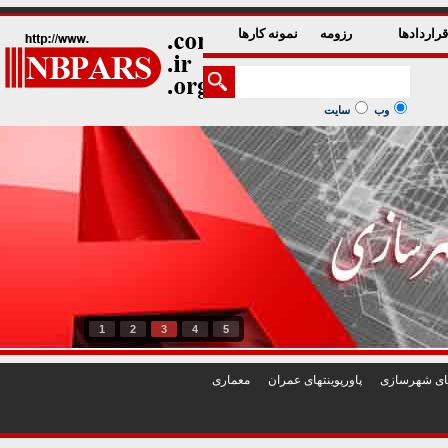
راردادها
رزومه
نمونه کارها
وب
سایت
1
2
3
4
5
تهای شهرسازی
پاورپوينتهای عمران
معماری