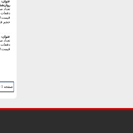
عنوان:
روان‌شن
تعداد ص
دفعات با
قیمت:48000 تومان
حجم فایل: 3
عنوان:
تعداد ص
دفعات با
قیمت:214000 تومان
صفحه 1 از 10