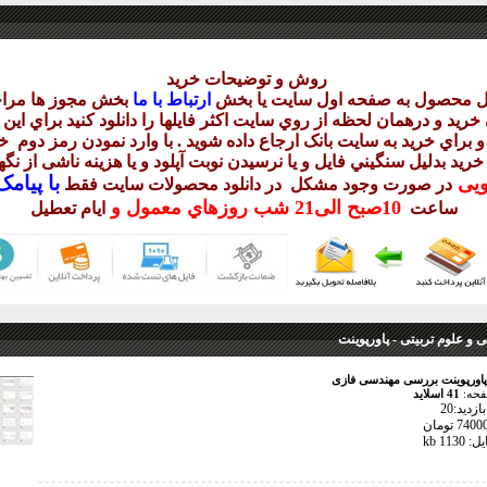
روش و توضيحات خريد
يل محصول به صفحه اول سايت يا بخش
ارتباط با ما
بخش مجوز ها مراج
ريد و درهمان لحظه از روي سايت اکثر فايلها را دانلود کنيد براي اي
 براي خريد به سايت بانک ارجاع داده شويد . با وارد نمودن رمز دوم
خر
 خريد بدليل سنگيني فايل و يا نرسيدن نوبت آپلود و يا هزينه ناشی از ن
با
پيامک sms 
ويی
در صورت وجود مشکل در دانلود
محصولات سايت فقط
10
صبح
الی21 شب
روزهاي معمول و
ساعت
ايام تعطيل
 و علوم تربیتی - پاورپوینت
پاورپوینت بررسی مهندسی فازی
فحه:
41 اسلاید
زدید:20
113 kb