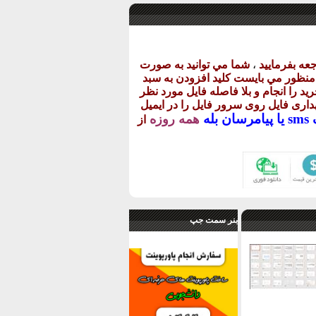
عه بفرماييد
،
شما مي توانيد به صورت
ن منظور مي بايست کليد افزودن به سبد
يد را انجام و بلا فاصله فايل مورد نظر
گهداری فايل روی سرور فايل را در ايميل
يا
پيامرسان بله
همه روزه
از
بنر سمت جپ