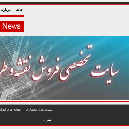
خانه
درباره م
شيت بندی معماری
نقشه های اتوکد
عمران