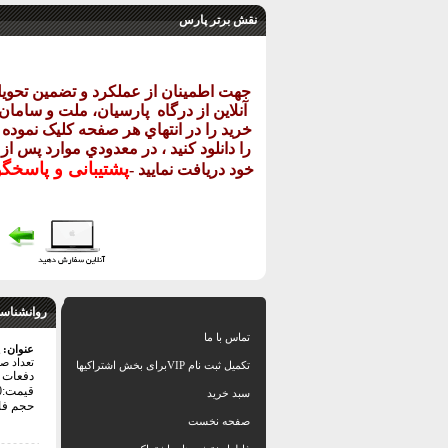
نقش برتر پارس
جهت اطمينان از عملکرد و تضمين تحو
آنلاين از درگاه
پارسيان، ملت و سامان خ
خريد را در انتهاي هر صفحه کليک نموده و
را دانلود کنيد ، در معدودي موارد پس از
پشتيبانی و پاسخگ
خود دريافت نماييد
-
روانشناسی
تماس با ما
عنوان:
تعداد ص
تکمیل ثبت نام VIPبرای بخش اشتراکیها
دفعات با
قیمت:74000 تومان
سبد خرید
حجم فایل: 0
صفحه نخست