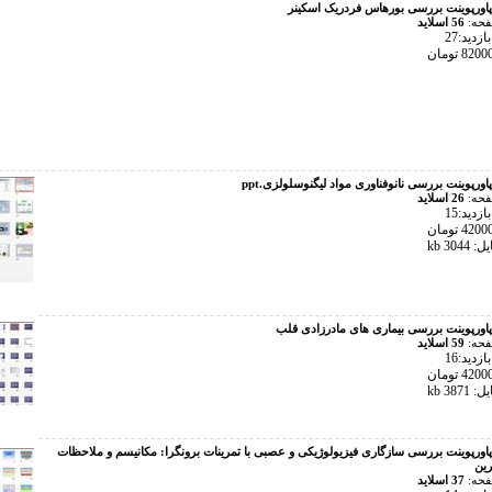
پاورپوینت بررسی بورهاس فردریک اسکینر
فحه:
56 اسلاید
زدید:27
پاورپوینت بررسی نانوفناوری مواد لیگنوسلولزی.ppt
فحه:
26 اسلاید
زدید:15
304 kb
پاورپوینت بررسی بیماری های مادرزادی قلب
فحه:
59 اسلاید
زدید:16
387 kb
پاورپوینت بررسی سازگاری فیزیولوژیکی و عصبی با تمرینات برونگرا: مکانیسم و ​​ملاحظات
رین
فحه:
37 اسلاید