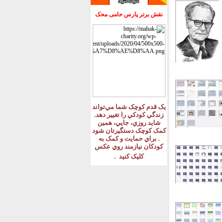
نقش برتر پارس حامی محک
يک قدم کوچک شما مي‌تواند
زندگي کودکي را تغيير دهد
.
شايد روزي، جايي، همين
کمک کوچک دستگيرتان شود
.
براي حمايت و کمک به
کودکان نيازمند روي عکس
.
کليک کنيد