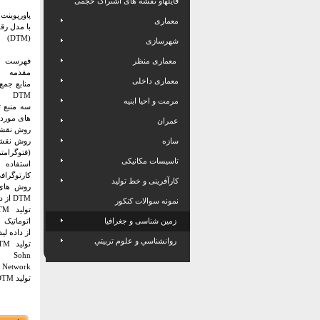
فایلهاو نقشه های اشتراک حجمی
پاورپوینت
معماری
با مدل ر
(DTM)
شهرسازی
معماری منظر
فهرست
مقدمه
معماری داخلی
منابع جمع
DTM
مرمت و احیا ابنیه
سه منبع ت
های مورد نیا
عمران
روش نقشه
سازه
روش نقشه
(فتوگرامت
تاسیسات مکانیکی
استفاده
کارتوگراف
کارآفرینی و خط تولید
روش های ا
DTM از داده لیدار
نمونه سوالات کنکور
زمین شناسی و جغرافیا
اتوماتیک
از داده لید
روانشناسي و علوم تربيتي
Sohn
r Network
تولید DTM با فیلتر مورفولوژیک – شیب مبنای Vosselman 2000