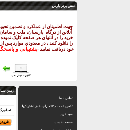
نقش برتر پارس
جهت اطمينان از عملکرد و تضمين تحو
آنلاين از درگاه
پارسيان، ملت و سامان خ
خريد را در انتهاي هر صفحه کليک نموده و
را دانلود کنيد ، در معدودي موارد پس از
پشتيبانی و پاسخگ
خود دريافت نماييد
-
زمین شناس
تماس با ما
تکمیل ثبت نام VIPبرای بخش اشتراکیها
تعدادبرگ: 30 اسلاید پاو
سبد خرید
صفحه نخست