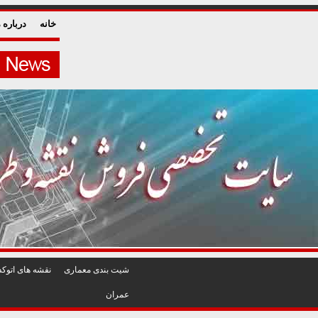
خانه
درباره م
شيت بندی معماری
نقشه های اتوکد
عمران