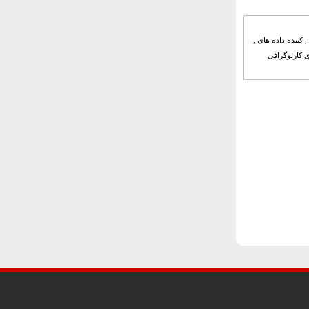
,منابع جمع آوری ,داده های DTM ,سه منبع تامین , کننده داده های ,
های کارتوگرافی