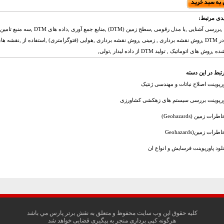
دی مرتبط:
پاورپوینت ,بررسی آشنایی ,با مدل رقومی ,سطح زمین (DTM) 
مورد نیاز در DTM ,روش نقشه برداری , زمینی ,روش نقشه برداری ,هوایی (فتوگرامتری) ,استفاده از ,نقشه 
روش های اتوماتیک , تولید DTM از داده لیدار ,تولی,
تبط در این دسته
ورپوینت اصلاح نباتات و مهندسی ژنتیک
ورپوینت بررسی سیستم های زهکشی کشاورزی
طرات زمین (Geohazards)
طرات زمین(Geohazards
نلود پاورپوینت فرسایش و انواع ان
کليه حقوق اين وب سايت محفوظ و متعلق به نقش برتر پارس مي باشد
هرگونه کپی برداری منجر به پیگیری قضایی خواهد شد