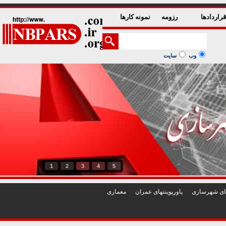
راردادها
رزومه
نمونه کارها
وب
سایت
1
2
3
4
5
تهای شهرسازی
پاورپوينتهای عمران
معماری