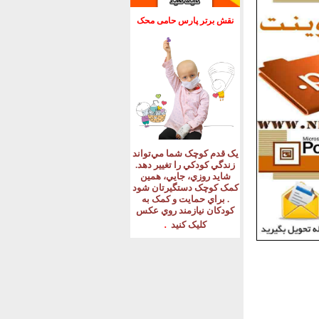
نقش برتر پارس حامی محک
يک قدم کوچک شما مي‌تواند
زندگي کودکي را تغيير دهد
.
شايد روزي، جايي، همين
کمک کوچک دستگيرتان شود
.
براي حمايت و کمک به
کودکان نيازمند روي عکس
.
کليک کنيد