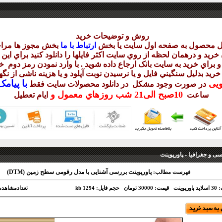
روش و توضيحات خريد
يل محصول به صفحه اول سايت يا بخش
ارتباط با ما
بخش مجوز ها مراج
ريد و درهمان لحظه از روي سايت اکثر فايلها را دانلود کنيد براي اي
 براي خريد به سايت بانک ارجاع داده شويد . با وارد نمودن رمز دوم
خر
 خريد بدليل سنگيني فايل و يا نرسيدن نوبت آپلود و يا هزينه ناشی از ن
با
پيامک sms 
ويی
در صورت وجود مشکل در دانلود
محصولات سايت فقط
10
صبح
الی21 شب
روزهاي معمول و
ساعت
ايام تعطيل
ی و جغرافیا - پاورپوینت
پاورپوینت بررسی آشنایی با مدل رقومی سطح زمین (DTM)
فهرست مطالب:
رپوینت
قیمت: 30000 تومان
حجم فایل: 1294 kb
تعدادمشاهده