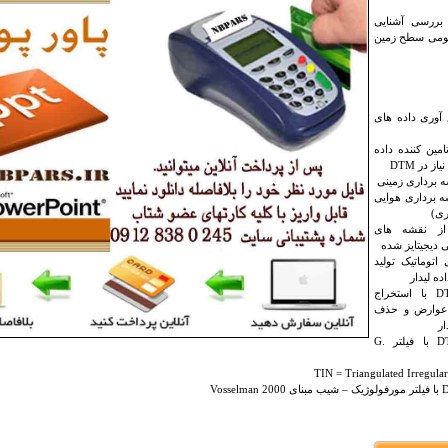
 بررسی آشنایی
قومی سطح زمین
 آوری داده های
امین کننده داده
ز در DTM
 برداری زمینی
 برداری هوایی
ری)
 از نقشه های
ی دیجیتایز شده
توماتیک تولید
تولید DTM با استخراج
 عوارض و حذف
ار
تولید DTM با فیلتر G.
TIN = Triangulated Irregula