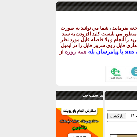
عه بفرماييد
،
شما مي توانيد به صورت
ن منظور مي بايست کليد افزودن به سبد
يد را انجام و بلا فاصله فايل مورد نظر
گهداری فايل روی سرور فايل را در ايميل
يا
پيامرسان بله
همه روزه
از
بنر سمت جپ
17