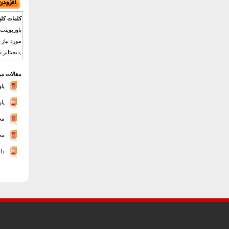
کلمات کلی
,دیجیتایز شده ,
مقالات مر
پا
پا
مخا
مخا
دا